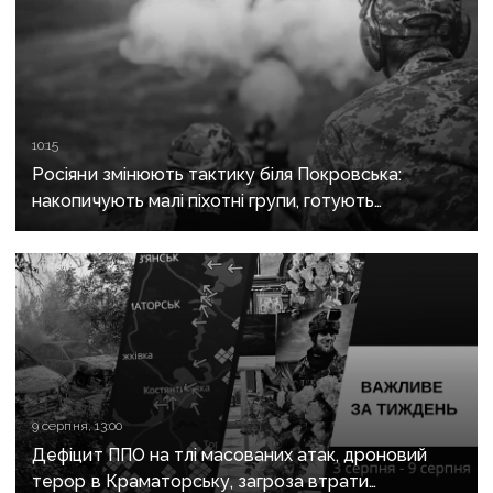
10:15
Росіяни змінюють тактику біля Покровська:
накопичують малі піхотні групи, готують
бронештурми та намагаються перерізати
логістику
9 серпня, 13:00
Дефіцит ППО на тлі масованих атак, дроновий
терор в Краматорську, загроза втрати