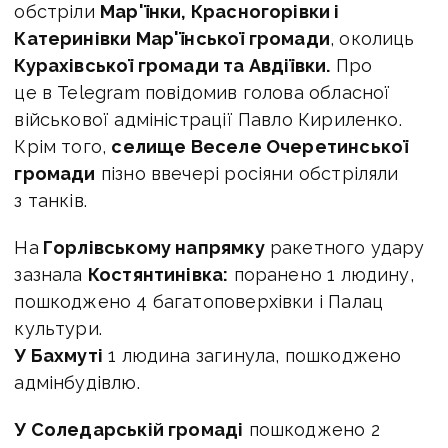
обстріли
Мар'їнки, Красногорівки і
Катеринівки Мар'їнської громади
, околиць
Курахівської громади та Авдіївки.
Про
це в Telegram повідомив голова обласної
військової адміністрації Павло Кириленко.
Крім того,
селище Веселе Очеретинської
громади
пізно ввечері росіяни обстріляли
з танків.
На
Горлівському напрямку
ракетного удару
зазнала
Костянтинівка:
поранено 1 людину,
пошкоджено 4 багатоповерхівки і Палац
культури.
У Бахмуті
1 людина загинула, пошкоджено
адмінбудівлю.
У Соледарській громаді
пошкоджено 2