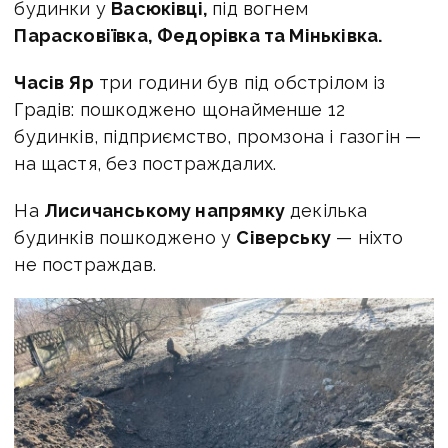
будинки у
Васюківці,
під вогнем
Парасковіївка, Федорівка та Міньківка.
Часів Яр
три години був під обстрілом із
Градів: пошкоджено щонайменше 12
будинків, підприємство, промзона і газогін —
на щастя, без постраждалих.
На
Лисичанському напрямку
декілька
будинків пошкоджено у
Сіверську
— ніхто
не постраждав.