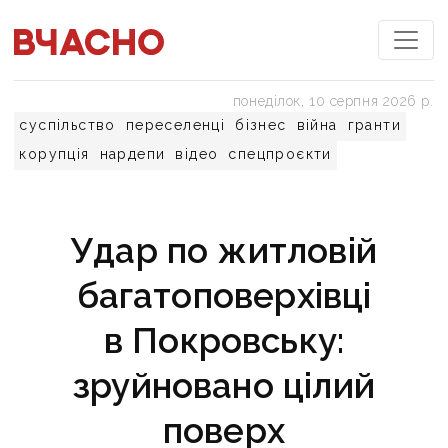
понеділок, 10 серпня 2026 р.
суспільство
переселенці
бізнес
війна
гранти
корупція
нардепи
відео
спецпроєкти
Удар по житловій
багатоповерхівці
в Покровську:
зруйновано цілий
поверх