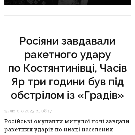
Костянтинівки та прощання з Олексієм Юковим:
важливе за тиждень
Росіяни завдавали
ракетного удару
по Костянтинівці, Часів
Яр три години був під
обстрілом із «Градів»
15 лютого 2023 р., 08:17
Російські окупанти минулої ночі завдали
ракетних ударів по низці населених