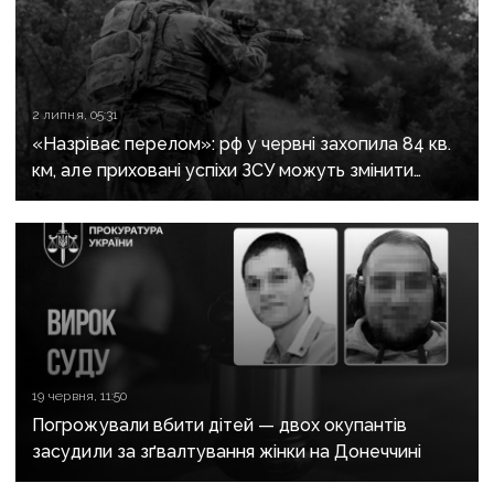
2 липня, 05:31
«Назріває перелом»: рф у червні захопила 84 кв.
км, але приховані успіхи ЗСУ можуть змінити
загальну картину — DeepState
19 червня, 11:50
Погрожували вбити дітей — двох окупантів
засудили за зґвалтування жінки на Донеччині