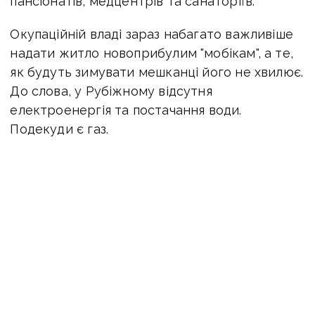
пансіонатів, медцентрів та санаторіїв.
Окупаційній владі зараз набагато важливіше
надати житло новоприбулим "мобікам", а те,
як будуть зимувати мешканці його не хвилює.
До слова, у Рубіжному відсутня
електроенергія та постачання води.
Подекуди є газ.
Жителі міста жаліються, що у квартирах
дуже холодно, а на відсутність
світла окупаційній владі взагалі байдуже.
Мер-зрадник Хортів
спочатку обіцяв "подарунок" до Нового року
у вигляді світла, але тепер відхрещується і
каже — хай хоч у березні включать.