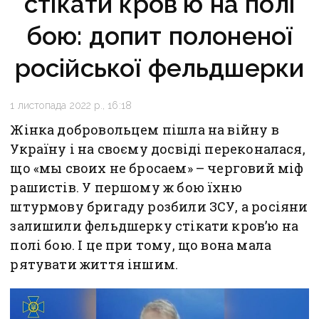
стікати кров’ю на полі
бою: допит полоненої
російської фельдшерки
1 листопада 2022 р., 16:18
Жінка добровольцем пішла на війну в
Україну і на своєму досвіді переконалася,
що «мы своих не бросаем» – черговий міф
рашистів. У першому ж бою їхню
штурмову бригаду розбили ЗСУ, а росіяни
залишили фельдшерку стікати кров’ю на
полі бою. І це при тому, що вона мала
рятувати життя іншим.