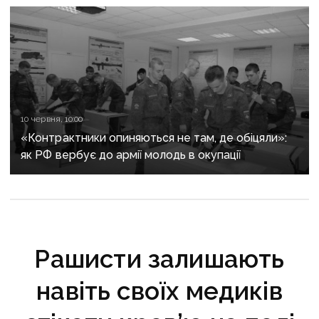
10 червня, 10:00
«Контрактники опиняються не там, де обіцяли»:
як РФ вербує до армії молодь в окупації
Рашисти залишають
навіть своїх медиків