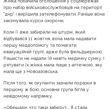
Жінка побачила оголошення у соцмережах
про набір військовослужбовців на території
"днр" і вирішила зателефонувати. Раніше вона
закінчувала курси охорони.
Коли її вже забирали на штурм, який
відбувався 11 жовтня, вона мала надавати
першу меддопомогу та помагати
евакуаційній групі, адже була фельдшеркою.
Рашисти не надали їй навіть медичну сумку. І
рятувати їх жінка мала лише з аптечкою, яку
мала ще з Новоазовська.
Після того, як окупанти зазнали поразки в
першому ж бою, основна група бігла у
невідомому напрямку.
«Обещали, что таки заберут... Я стала