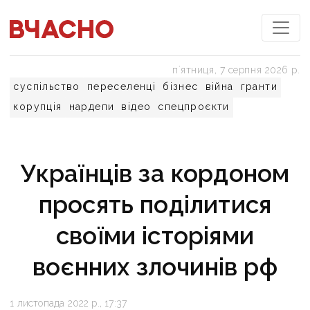
пʼятниця, 7 серпня 2026 р.
суспільство
переселенці
бізнес
війна
гранти
корупція
нардепи
відео
спецпроєкти
Українців за кордоном
просять поділитися
своїми історіями
воєнних злочинів рф
1 листопада 2022 р., 17:37