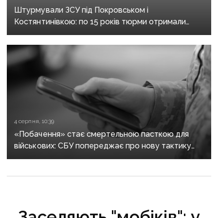
Штурмували ЗСУ під Покровськом і
Костянтинівкою: по 15 років тюрми отримали
десятеро бойовиків, які воювали на боці рф
4 серпня, 10:39
«Побачення» стає смертельною пасткою для
військових: СБУ попереджає про нову тактику
спецслужб рф
Заселяють "мобіків": у