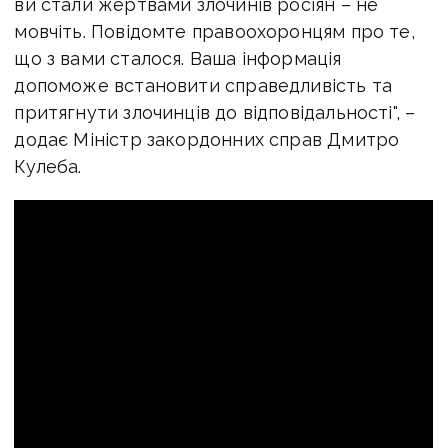
ви стали жертвами злочинів росіян – не
мовчіть. Повідомте правоохоронцям про те,
що з вами сталося. Ваша інформація
допоможе встановити справедливість та
притягнути злочинців до відповідальності", –
додає Міністр закордонних справ Дмитро
Кулеба.