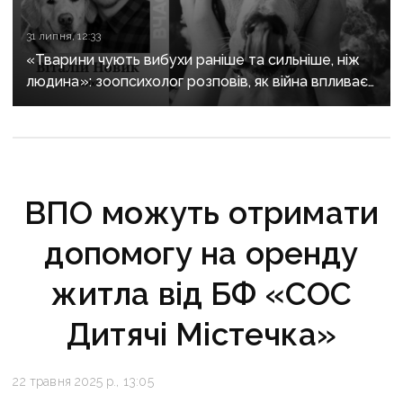
31 липня, 12:33
«Тварини чують вибухи раніше та сильніше, ніж
людина»: зоопсихолог розповів, як війна впливає
на домашніх улюбленців
ВПО можуть отримати
допомогу на оренду
житла від БФ «СОС
Дитячі Містечка»
22 травня 2025 р., 13:05