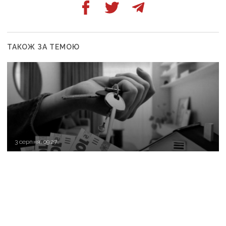
ТАКОЖ ЗА ТЕМОЮ
3 серпня, 09:27
З 1 серпня змінюються правила житлових
ваучерів для ВПО: кого виключать із програми