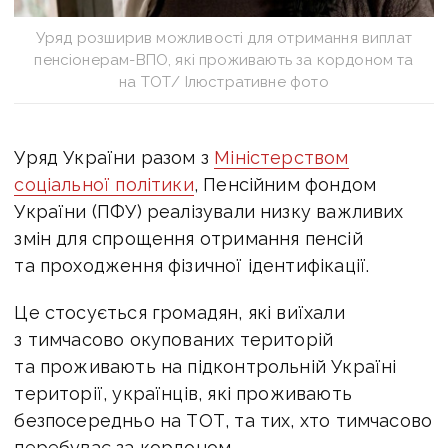
Уряд розширив можливості для отримання виплат
пенсіонерам-ВПО, які проживають за кордоном та
на ТОТ/ Ілюстративне фото
Уряд України разом з
Міністерством
соціальної політики
, Пенсійним фондом
України (ПФУ) реалізували низку важливих
змін для спрощення отримання пенсій
та проходження фізичної ідентифікації.
Це стосується громадян, які виїхали
з тимчасово окупованих територій
та проживають на підконтрольній Україні
території, українців, які проживають
безпосередньо на ТОТ, та тих, хто тимчасово
перебуває за кордоном.