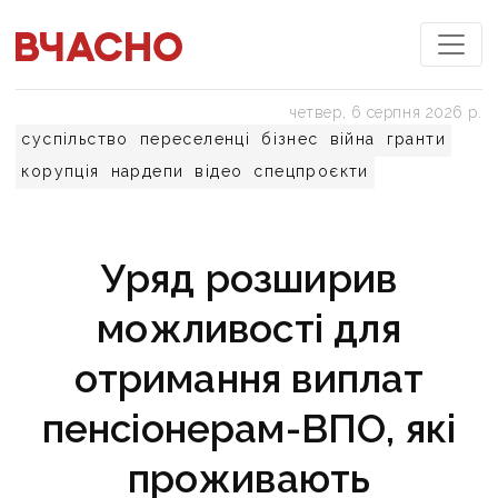
четвер, 6 серпня 2026 р.
суспільство
переселенці
бізнес
війна
гранти
корупція
нардепи
відео
спецпроєкти
Уряд розширив
можливості для
отримання виплат
пенсіонерам-ВПО, які
проживають