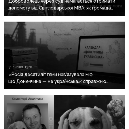
Доброволець через суд намагається отримати
допомогу від Світлодарської МВА: як громада
руйнує довіру до влади
31 липня, 13:46
«Росія десятиліттями нав’язувала міф,
що Донеччина — не українська»: справжню
історію регіону зберуть в унікальному календарі