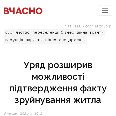
пʼятниця, 7 серпня 2026 р.
суспільство
переселенці
бізнес
війна
гранти
корупція
нардепи
відео
спецпроєкти
Уряд розширив
можливості
підтвердження факту
зруйнування житла
8 червня 2026 р., 10:12