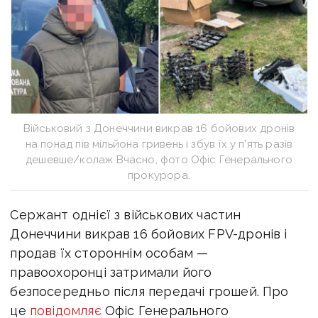
Військовий з Донеччини викрав 16 бойових дронів
на понад пів мільйона гривень і збув їх у п'ять разів
дешевше/колаж Вчасно, фото Офіс Генерального
прокурора.
Сержант однієї з військових частин
Донеччини викрав 16 бойових FPV-дронів і
продав їх стороннім особам —
правоохоронці затримали його
безпосередньо після передачі грошей.
Про
це
повідомляє
Офіс Генерального