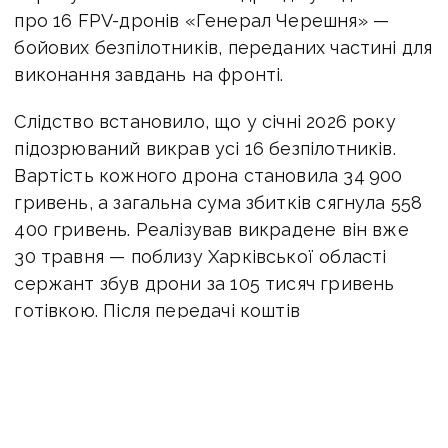
про 16 FPV-дронів «Генерал Черешня» —
бойових безпілотників, переданих частині для
виконання завдань на фронті.
Слідство встановило, що у січні 2026 року
підозрюваний викрав усі 16 безпілотників.
Вартість кожного дрона становила 34 900
гривень, а загальна сума збитків сягнула 558
400 гривень. Реалізував викрадене він вже
30 травня — поблизу Харківської області
сержант збув дрони за 105 тисяч гривень
готівкою. Після передачі коштів
правоохоронці затримали його на місці
в порядку ст. 208 КПК України.
Під час огляду місця події слідчі вилучили усі
16 дронів «Генерал Черешня», комплектуючі