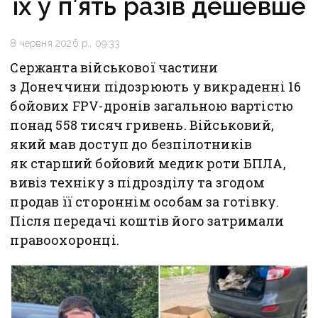
їх у п’ять разів дешевше
8 червня 2026 р., 09:33
Сержанта військової частини
з Донеччини підозрюють у викраденні 16
бойових FPV-дронів загальною вартістю
понад 558 тисяч гривень. Військовий,
який мав доступ до безпілотників
як старший бойовий медик роти БПЛА,
вивіз техніку з підрозділу та згодом
продав її стороннім особам за готівку.
Після передачі коштів його затримали
правоохоронці.