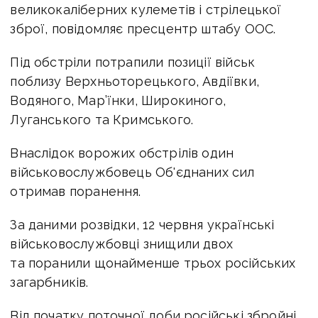
великокаліберних кулеметів і стрілецької
зброї, повідомляє пресцентр штабу ООС.
Під обстріли потрапили позиції військ
поблизу Верхньоторецького, Авдіївки,
Водяного, Мар’їнки, Широкиного,
Луганського та Кримського.
Внаслідок ворожих обстрілів один
військовослужбовець Об'єднаних сил
отримав поранення.
За даними розвідки, 12 червня українські
військовослужбовці знищили двох
та поранили щонайменше трьох російських
загарбників.
Від початку поточної доби російські збройні