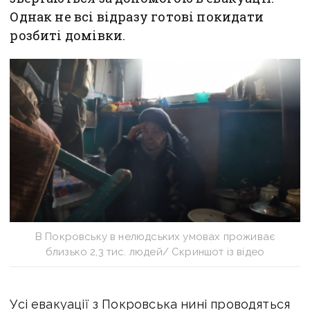
Однак не всі відразу готові покидати
розбиті домівки.
В Покровську в нелюдських умовах проживає
близько 2,3 тис. людей/ Скриншот із відео
Усі евакуації з Покровська нині проводяться