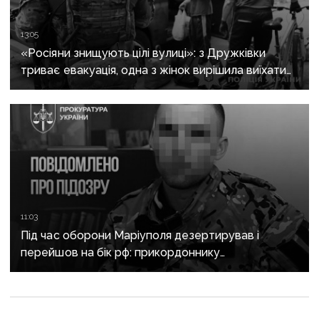
13:05
«Росіяни знищують цілі вулиці»: з Дружківки
триває евакуація, одна з жінок вирішила виїхати
після загибелі чоловіка
11:03
Під час оборони Маріуполя дезертирував і
перейшов на бік рф: прикордоннику
з «Азовсталі» повідомили про підозру