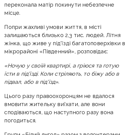
переконала матір покинути небезпечне
місце.
Попри жахливі умови життя, в місті
залишаються близько 2,3 тис. людей. Літня
жінка, що живе у під'їзді багатоповерхівки в
мікрорайоні «Південний», розповідає:
«Ночую у своїй квартирі, а гріюся та готую
їсти в під'їзді. Коли стріляють, то біжу або в
підвал, або в під'їзд».
Цього разу правоохоронцям не вдалося
вмовити жительку виїхати, але вони
сподіваються, що наступного разу вона
погодиться.
Групи «Білий янгол» разом з волонтерами