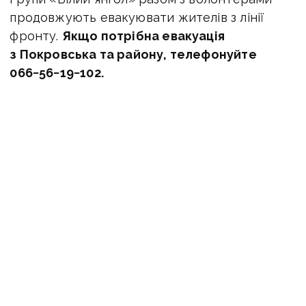
продовжують евакуювати жителів з лінії
фронту.
Якщо потрібна евакуація
з Покровська та району, телефонуйте
066−56−19−102.
ЧИТАЙТЕ ТАКОЖ:
ВІДЕО. Щоденні обстріли
та могили місцевих на подвір'ях: росіяни
нищать Покровськ та вбивають жителів