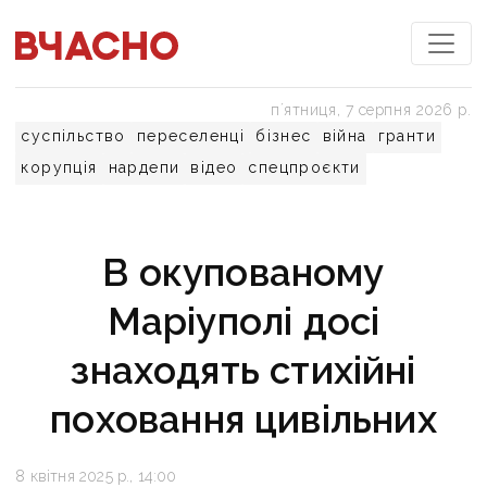
пʼятниця, 7 серпня 2026 р.
суспільство
переселенці
бізнес
війна
гранти
корупція
нардепи
відео
спецпроєкти
В окупованому
Маріуполі досі
знаходять стихійні
поховання цивільних
8 квітня 2025 р., 14:00