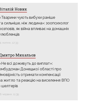
Віталій Новик
«Тварини чують вибухи раніше
та сильніше, ніж людина»: зоопсихолог
розповів, як війна впливає на домашніх
улюбленців
31 липня, 12:33
Дмитро Михальов
«Не всі доживуть до виплат»:
омбудсман Донецької області про
ймовірність отримати компенсації
за житло та реакцію на виселення ВПО
з шелтерів
16 червня, 11:39