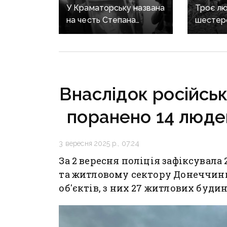
У Краматорську названа
Троє лю
на честь Степана
шестер
Чубенка школа може
поранен
втратити його ім'я: мама
російсь
загиблого героя
на Доне
розповіла про рішення
влади
Внаслідок російськ
поранено 14 люде
3 вересня 2025 р., 07:24
За 2 вересня поліція зафіксувала 
та житловому сектору Донеччини
об'єктів, з них 27 житлових будин