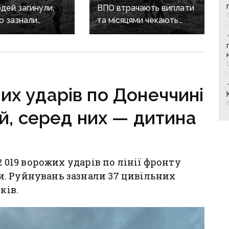
дей загинули,
ВПО втрачають виплати
о зазнали
та місяцями чекають
ь: наслідки
на компенсації
ких атак
за зруйноване житло:
ччині
Лубінець вимагає змін
від уряду
их ударів по Донеччині
й, серед них — дитина
2 019 ворожих ударів по лінії фронту
. Руйнувань зазнали 37 цивільних
ків.