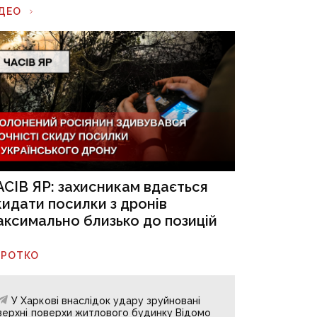
ІДЕО
АСІВ ЯР: захисникам вдається
кидати посилки з дронів
аксимально близько до позицій
ОРОТКО
У Харкові внаслідок удару зруйновані
верхні поверхи житлового будинку Відомо