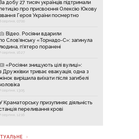
За добу 27 тисяч українців підтримали
петицію про присвоєння Олексію Юкову
звання Героя України посмертно
8 серпня, 07:00
Відео. Росіяни вдарили
по Слов’янську «Торнадо-С»: загинула
людина, п’ятеро поранені
7 серпня, 16:27
«Росіяни знищують цілі вулиці»:
з Дружківки триває евакуація, одна з
жінок вирішила виїхати після загибелі
чоловіка
7 серпня, 13:05
У Краматорську призупиняє діяльність
станція переливання крові
7 серпня, 12:16
КТУАЛЬНЕ