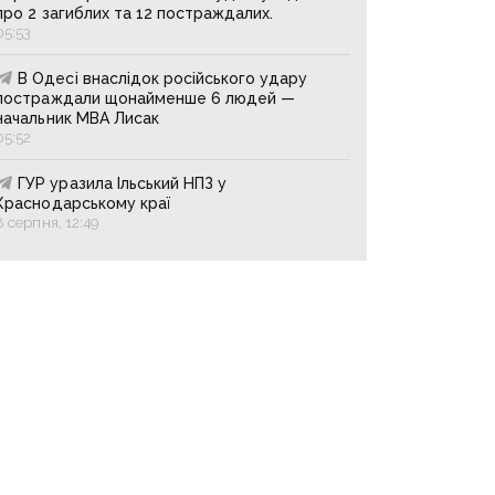
про 2 загиблих та 12 постраждалих.
05:53
В Одесі внаслідок російського удару
постраждали щонайменше 6 людей —
начальник МВА Лисак
05:52
ГУР уразила Ільський НПЗ у
Краснодарському краї
8 серпня, 12:49