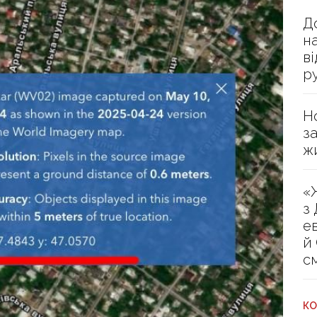
Д
н
в
р
Н
з
ж
«
з
е
й
с
КО