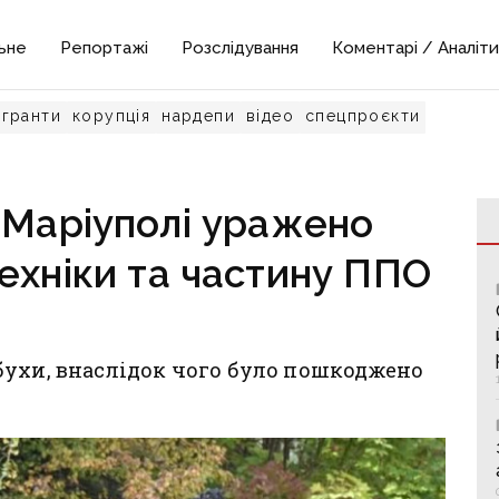
ьне
Репортажі
Розслідування
Коментарі / Аналіти
гранти
корупція
нардепи
відео
спецпроєкти
 Маріуполі уражено
ехніки та частину ППО
бухи, внаслідок чого було пошкоджено