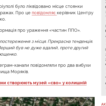
уполі було ліквідовано місце стоянки
аражах. Про це
повідомляє
керівник Центру
ко.
формація про ураження «частин ППО».
постереження з місця.
Прекрасна тенденція.
. Перший був не дуже вдалий, проте другий
рющенко.
леграм-канали повідомляли про два вибухи
лища Моряків.
іяни створюють музей «сво» у колишній
А