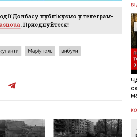
В
одії Донбасу публікуємо у телеграм-
hasnoua
. Приєднуйтеся!
окупанти
Маріуполь
вибухи
Ч
с
м
К
06:30