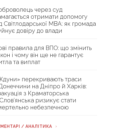
оброволець через суд
амагається отримати допомогу
ід Світлодарської МВА: як громада
уйнує довіру до влади
ові правила для ВПО: що змінить
акон і чому він ще не гарантує
итла та виплат
Ждуни» перекривають траси
 Донеччини на Дніпро й Харків:
вакуація з Краматорська
 Слов’янська ризикує стати
мертельно небезпечною
МЕНТАРІ / АНАЛІТИКА