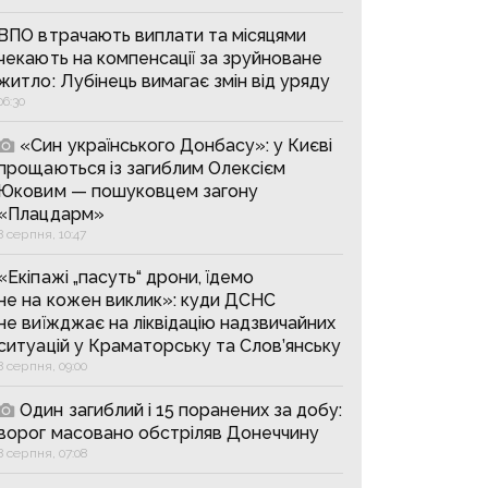
ВПО втрачають виплати та місяцями
чекають на компенсації за зруйноване
житло: Лубінець вимагає змін від уряду
06:30
«Син українського Донбасу»: у Києві
прощаються із загиблим Олексієм
Юковим — пошуковцем загону
«Плацдарм»
8 серпня, 10:47
«Екіпажі „пасуть“ дрони, їдемо
не на кожен виклик»: куди ДСНС
не виїжджає на ліквідацію надзвичайних
ситуацій у Краматорську та Слов’янську
8 серпня, 09:00
Один загиблий і 15 поранених за добу:
ворог масовано обстріляв Донеччину
8 серпня, 07:08