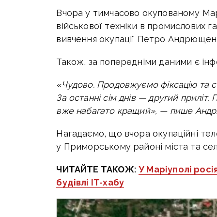
Вчора у тимчасово окупованому Марі
військової техніки в промислових г
вивчення окупації Петро Андрющен
Також, за попередніми даними є ін
«
Чудово. Продовжуємо фіксацію та с
За останні сім днів — другий приліт
вже набагато кращий», — пише Анд
Нагадаємо, що вчора окупаційні те
у Приморському районі міста та се
ЧИТАЙТЕ ТАКОЖ:
У Маріуполі рос
будівлі IT-хабу