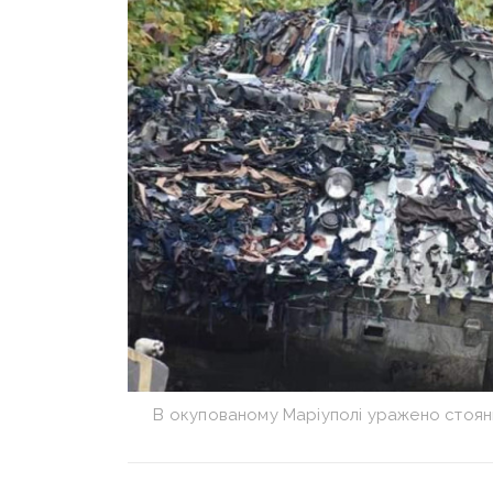
В окупованому Маріуполі уражено стоян