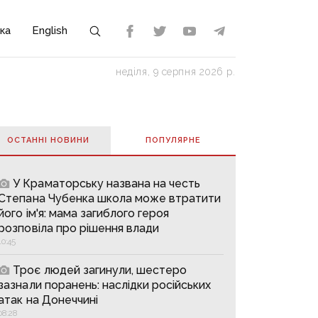
ка
English
неділя, 9 серпня 2026 р.
ОСТАННІ НОВИНИ
ПОПУЛЯРНE
У Краматорську названа на честь
Степана Чубенка школа може втратити
його ім'я: мама загиблого героя
розповіла про рішення влади
10:45
Троє людей загинули, шестеро
зазнали поранень: наслідки російських
атак на Донеччині
08:28