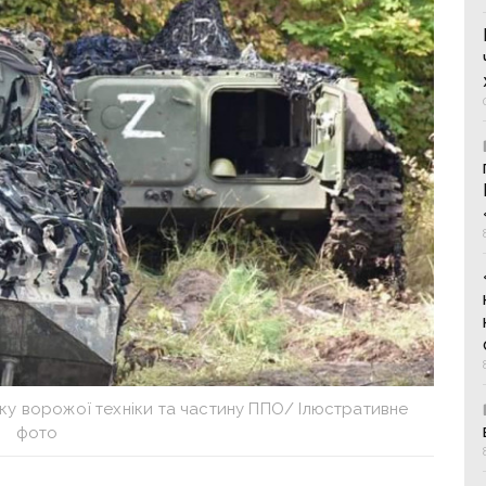
ку ворожої техніки та частину ППО/ Ілюстративне
фото