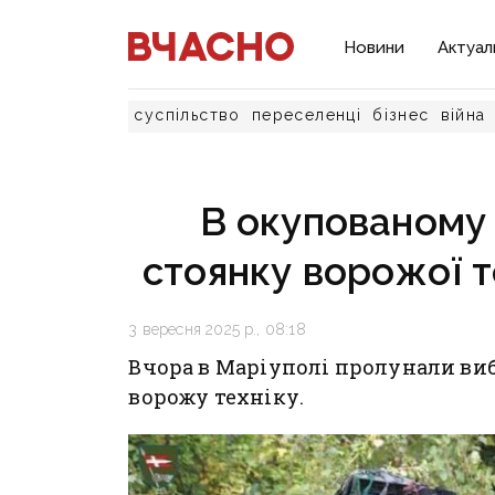
Новини
Актуал
суспільство
переселенці
бізнес
війна
В окупованому
стоянку ворожої т
3 вересня 2025 р., 08:18
Вчора в Маріуполі пролунали ви
ворожу техніку.