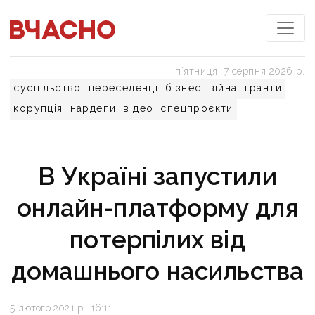
пʼятниця, 7 серпня 2026 р.
суспільство
переселенці
бізнес
війна
гранти
корупція
нардепи
відео
спецпроєкти
В Україні запустили
онлайн-платформу для
потерпілих від
домашнього насильства
5 лютого 2021 р., 16:11