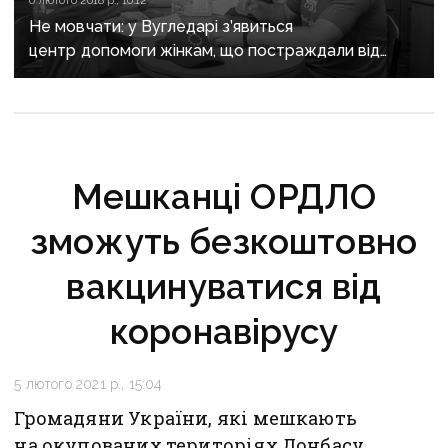
6 лютого 2018 р., 10:12
Не мовчати: у Вугледарі з’явиться
центр допомоги жінкам, що постраждали від
насильства
Мешканці ОРДЛО
зможуть безкоштовно
вакцинуватися від
коронавірусу
5 лютого 2021 р., 15:04
Громадяни України, які мешкають
на окупованих територіях Донбасу,