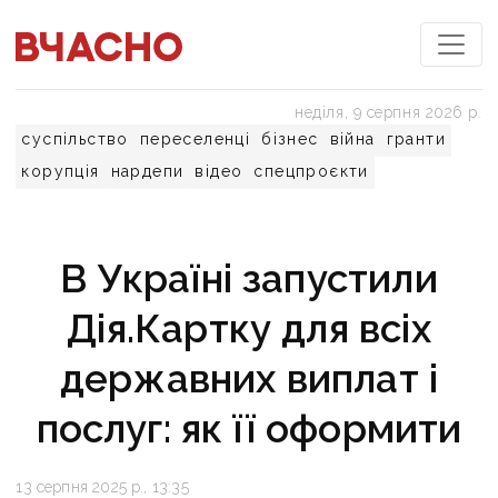
неділя, 9 серпня 2026 р.
суспільство
переселенці
бізнес
війна
гранти
корупція
нардепи
відео
спецпроєкти
В Україні запустили
Дія.Картку для всіх
державних виплат і
послуг: як її оформити
13 серпня 2025 р., 13:35