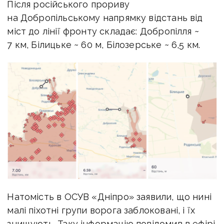
Після російського прориву
на Добропільському напрямку в
ідстань від
міст до лінії фронту складає:
Добропілля ~
7 км,
Білицьке ~ 60 м,
Білозерське ~ 6,5 км.
Натомість в ОСУВ «Дніпро» заявили, що нині
малі піхотні групи ворога заблоковані, і їх
знищують. Таку інформацію повідомив в ефірі