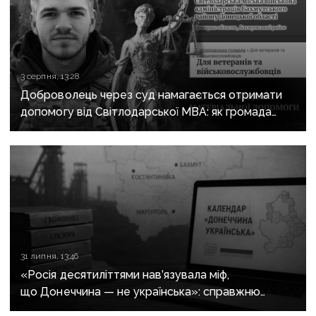
3 серпня, 13:28
Доброволець через суд намагається отримати
допомогу від Світлодарської МВА: як громада
руйнує довіру до влади
31 липня, 13:46
«Росія десятиліттями нав’язувала міф,
що Донеччина — не українська»: справжню
історію регіону зберуть в унікальному календарі