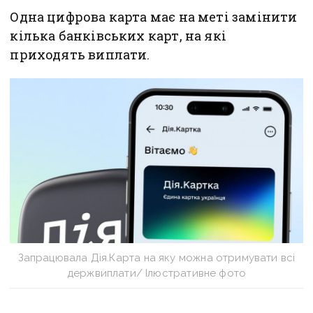
Одна цифрова карта має на меті замінити
кілька банківських карт, на які
приходять виплати.
Запрацювала Дія.Карта на яку можна отримувати всі
держвиплати/ Ілюстративне фото