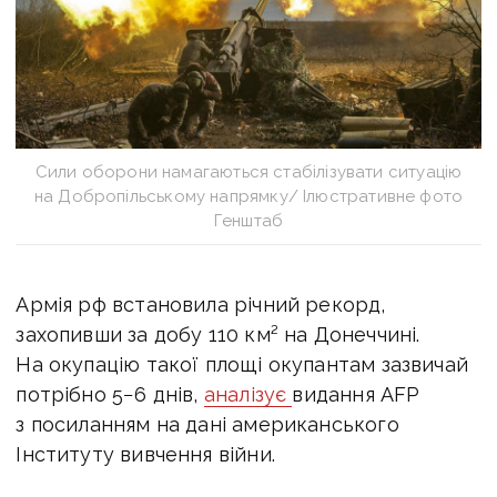
Сили оборони намагаються стабілізувати ситуацію
на Добропільському напрямку/ Ілюстративне фото
Генштаб
Армія рф встановила річний рекорд,
захопивши за добу 110 км² на Донеччині.
На окупацію такої площі окупантам зазвичай
потрібно 5−6 днів,
аналізує
видання AFP
з посиланням на дані
американського
Інституту вивчення війни.