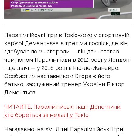
Паралімпійські ігри в Токіо-2020 у спортивній
кар’єрі Дементьєва є третіми поспіль, де він
здобуває по 2 нагороди — він двічі ставав
чемпіоном Паралімпіади в 2012 році у Лондоні
і ще двічі — у 2016 році в Ріо-де-Жанейро.
Особистим наставником Єгора є його
батько, заслужений тренер України Віктор
Дементьєв.
ЧИТАЙТЕ: Паралімпійські надії Донеччини:
хто бореться за медалі у Токіо
Нагадаємо, на XVI Літні Паралімпійські ігри,