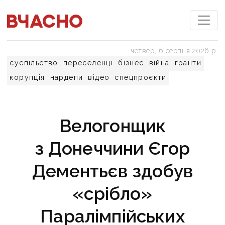
четвер, 6 серпня 2026 р.
суспільство
переселенці
бізнес
війна
гранти
корупція
нардепи
відео
спецпроєкти
Велогонщик
з Донеччини Єгор
Дементьєв здобув
«срібло»
Паралімпійських