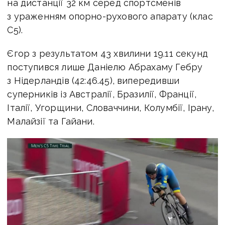
на дистанції 32 км серед спортсменів
з ураженням опорно-рухового апарату (клас
C5).
Єгор з результатом 43 хвилини 19.11 секунд
поступився лише Даніелю Абрахаму Гебру
з Нідерландів (42:46.45), випередивши
суперників із Австралії, Бразилії, Франції,
Італії, Угорщини, Словаччини, Колумбії, Ірану,
Малайзії та Гайани.