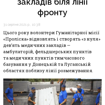
закладів біля лінії
фронту
31 серпня 2021 р., 10:38
Цього року волонтери Гуманітарної місії
«Проліска» відновлять і створять «з нуля»
дев’ять медичних закладів —
амбулаторій, фельдшерських пунктів
та медичних пунктів тимчасового
базування у Донецькій та Луганській
областях поблизу лінії розмежування.