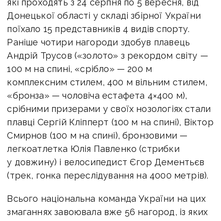
які проходять з 24 серпня по 5 вересня, від
Донецької області у складі збірної України
поїхало 15 представників 4 видів спорту.
Раніше чотири нагороди здобув плавець
Андрій Трусов («золото» з рекордом світу —
100 м на спині, «срібло» — 200 м
комплексним стилем, 400 м вільним стилем,
«бронза» — чоловіча естафета 4×400 м),
срібними призерами у своїх нозологіях стали
плавці Сергій Кліпперт (100 м на спині), Віктор
Смирнов (100 м на спині), бронзовими —
легкоатлетка Юлія Павленко (стрибки
у довжину) і велосипедист Єгор Дементьєв
(трек, гонка переслідування на 4000 метрів).
Всього національна команда України на цих
змаганнях завоювала вже 56 нагород, із яких