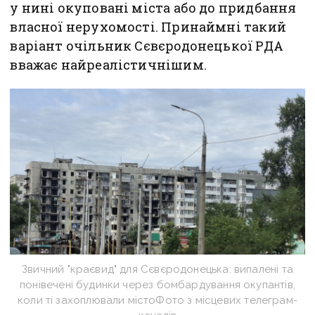
у нині окуповані міста або до придбання
власної нерухомості. Принаймні такий
варіант очільник Сєвєродонецької РДА
вважає найреалістичнішим.
Звичний "краєвид" для Сєвєродонецька: випалені та
понівечені будинки через бомбардування окупантів,
коли ті захоплювали містоФото з місцевих телеграм-