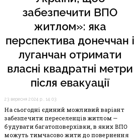
забезпечити ВПО
житлом»: яка
перспектива донеччан і
луганчан отримати
власні квадратні метри
після евакуації
23 вересня 2024 р., 14:03
На сьогодні єдиний можливий варіант
забезпечити переселенців житлом —
будувати багатоповерхівки, в яких ВПО
можуть тимчасово жити до повернення