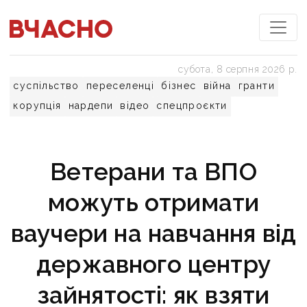
субота, 8 серпня 2026 р.
суспільство
переселенці
бізнес
війна
гранти
корупція
нардепи
відео
спецпроєкти
Ветерани та ВПО
можуть отримати
ваучери на навчання від
державного центру
зайнятості: як взяти