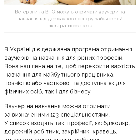
Ветерани та ВПО можуть отримати ваучери на
навчання від державного центру зайнятості/
Ілюстративне фото
В Україні діє державна програма отримання
ваучерів на навчання для різних професій.
Вона націлена на те, щоб перекрити вартість
навчання для майбутнього працівника,
повністю або частково, та доступна як для
фізичних осіб, так і для бізнесу.
Ваучер на навчання можна отримати
за визначеними 123 спеціальностями.
У список входять такі професії, як: бджоляр,
дорожній робітник, закрійник, кравець,
кондитер, кухар, маляр, робітник