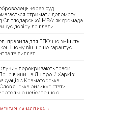
оброволець через суд
амагається отримати допомогу
ід Світлодарської МВА: як громада
уйнує довіру до влади
ові правила для ВПО: що змінить
акон і чому він ще не гарантує
итла та виплат
Ждуни» перекривають траси
 Донеччини на Дніпро й Харків:
вакуація з Краматорська
 Слов’янська ризикує стати
мертельно небезпечною
МЕНТАРІ / АНАЛІТИКА