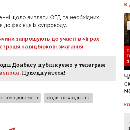
В
енні щодо виплати ОГД та необхідних
до фахівця із супроводу.
чини запрошують до участі в «Іграх
трація на відбіркові змагання
одії Донбасу публікуємо у телеграм-
hasnoua
. Приєднуйтеся!
Ч
с
м
нансова допомога
люди з інвалідністю
К