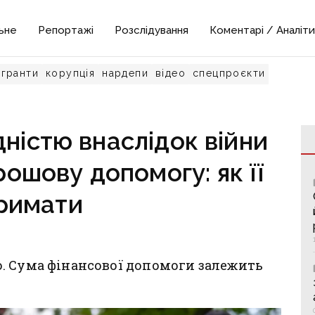
ьне
Репортажі
Розслідування
Коментарі / Аналіти
гранти
корупція
нардепи
відео
спецпроєкти
дністю внаслідок війни
ошову допомогу: як її
римати
. Сума фінансової допомоги залежить