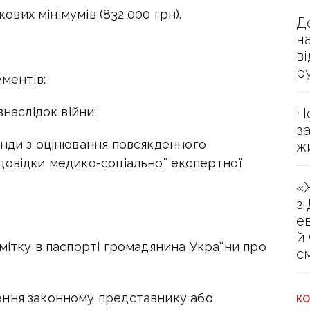
кових мінімумів (832 000 грн).
Д
н
в
р
ментів:
внаслідок війни;
Н
з
анди з оцінювання повсякденного
ж
довідки медико-соціальної експертної
«
з
е
й
мітку в паспорті громадянина України про
с
ення законному представнику або
КО