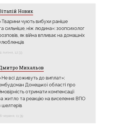
Віталій Новик
«Тварини чують вибухи раніше
та сильніше, ніж людина»: зоопсихолог
розповів, як війна впливає на домашніх
улюбленців
31 липня, 12:33
Дмитро Михальов
«Не всі доживуть до виплат»:
омбудсман Донецької області про
ймовірність отримати компенсації
за житло та реакцію на виселення ВПО
з шелтерів
16 червня, 11:39