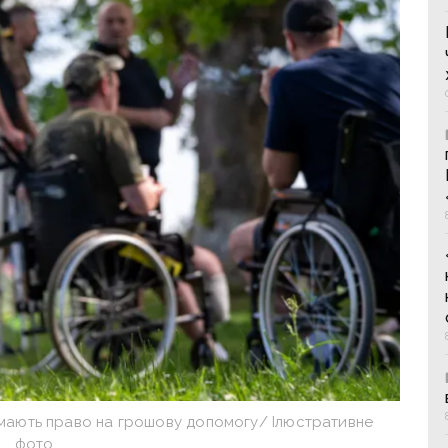
и мають право на грошову допомогу/ Ілюстративне
фото