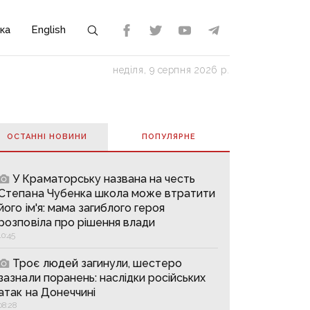
ка
English
неділя, 9 серпня 2026 р.
ОСТАННІ НОВИНИ
ПОПУЛЯРНE
У Краматорську названа на честь
Степана Чубенка школа може втратити
його ім'я: мама загиблого героя
розповіла про рішення влади
10:45
Троє людей загинули, шестеро
зазнали поранень: наслідки російських
атак на Донеччині
08:28