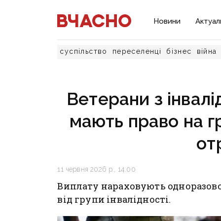
Новини
Актуал
суспільство
переселенці
бізнес
війна
Ветерани з інвалі
мають право на гр
от
11 червня 2026 р., 14:00
Виплату нараховують одноразово
від групи інвалідності.