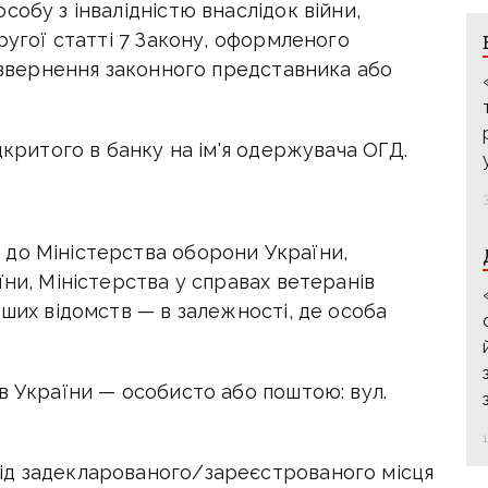
обу з інвалідністю внаслідок війни,
ругої статті 7 Закону, оформленого
і звернення законного представника або
дкритого в банку на ім'я одержувача ОГД.
до Міністерства оборони України,
їни, Міністерства у справах ветеранів
нших відомств — в залежності, де особа
в України — особисто або поштою: вул.
ід задекларованого/зареєстрованого місця