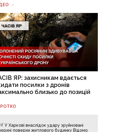
ІДЕО
АСІВ ЯР: захисникам вдається
кидати посилки з дронів
аксимально близько до позицій
ОРОТКО
У Харкові внаслідок удару зруйновані
верхні поверхи житлового будинку Відомо