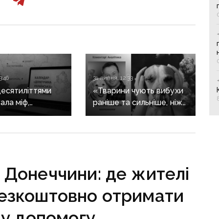
3:46
31 липня, 12:33
десятиліттями
«Тварини чують вибухи
ала міф,
раніше та сильніше, ніж
еччина —
людина»: зоопсихолог
нська»:
розповів, як війна
ю історію
впливає на домашніх
 зберуть
улюбленців
льному календарі
і Донеччини: де жителі
безкоштовно отримати
у допомогу