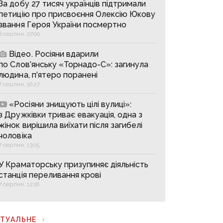
За добу 27 тисяч українців підтримали
петицію про присвоєння Олексію Юкову
звання Героя України посмертно
8 серпня, 07:00
Відео. Росіяни вдарили
по Слов’янську «Торнадо-С»: загинула
людина, п’ятеро поранені
7 серпня, 16:27
«Росіяни знищують цілі вулиці»:
з Дружківки триває евакуація, одна з
жінок вирішила виїхати після загибелі
чоловіка
7 серпня, 13:05
У Краматорську призупиняє діяльність
станція переливання крові
7 серпня, 12:16
КТУАЛЬНЕ