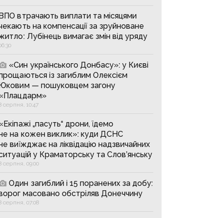
ВПО втрачають виплати та місяцями
чекають на компенсації за зруйноване
житло: Лубінець вимагає змін від уряду
06:30
«Син українського Донбасу»: у Києві
прощаються із загиблим Олексієм
Юковим — пошуковцем загону
«Плацдарм»
8 серпня, 10:47
«Екіпажі „пасуть“ дрони, їдемо
не на кожен виклик»: куди ДСНС
не виїжджає на ліквідацію надзвичайних
ситуацій у Краматорську та Слов’янську
8 серпня, 09:00
Один загиблий і 15 поранених за добу:
ворог масовано обстріляв Донеччину
8 серпня, 07:08