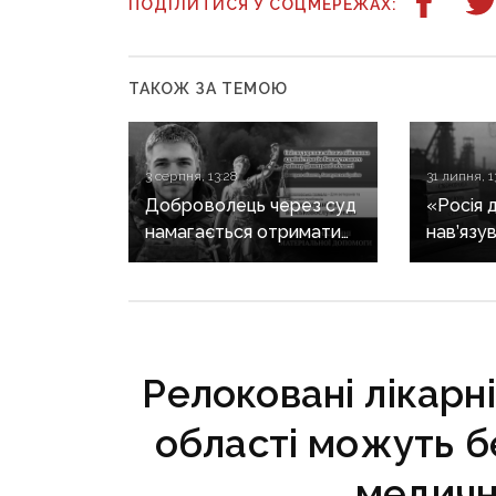
ПОДІЛИТИСЯ У СОЦМЕРЕЖАХ:
ТАКОЖ ЗА ТЕМОЮ
3 серпня, 13:28
31 липня, 1
Доброволець через суд
«Росія 
намагається отримати
нав’язув
допомогу від
що Дон
Світлодарської МВА:
не украї
як громада руйнує
справжн
довіру до влади
регіону
в уніка
Релоковані лікарн
області можуть 
медичн