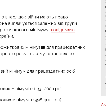
тю внаслідок війни мають право
Вона
виплачується залежно від групи
 прожиткового мінімуму,
повідомляє
країни.
рожиткових мінімумів для працездатних
дарного року, в якому встановлено
вий мінімум для працездатних осіб
вих мінімумів (1 331 200 грн).
кових мінімумів (998 400 грн).
А