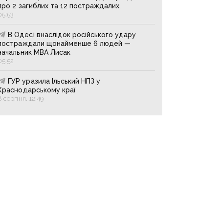
про 2 загиблих та 12 постраждалих.
05:53
В Одесі внаслідок російського удару
постраждали щонайменше 6 людей —
начальник МВА Лисак
05:52
ГУР уразила Ільський НПЗ у
Краснодарському краї
8 серпня, 12:49