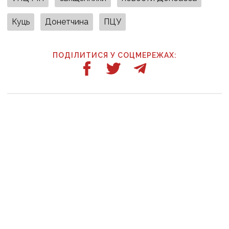
Куць
Донетчина
ПЦУ
ПОДІЛИТИСЯ У СОЦМЕРЕЖАХ:
ТАКОЖ ЗА ТЕМОЮ
25 червня, 07:00
Московського попа зі Слов’янська, який святив