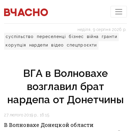
неділя, 9 серпня 2026 р.
суспільство
переселенці
бізнес
війна
гранти
корупція
нардепи
відео
спецпроєкти
ВГА в Волновахе
возглавил брат
нардепа от Донетчины
27 лютого 2019 р., 16:15
В Волновахе Донецкой области