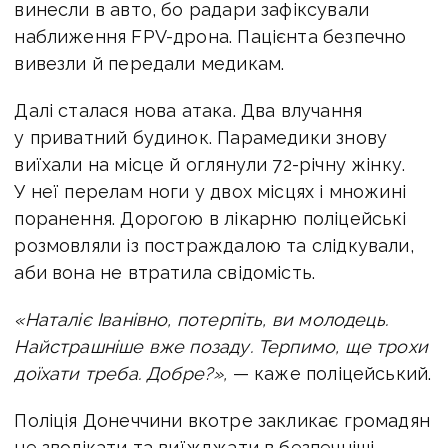
винесли в авто, бо радари зафіксували
наближення FPV-дрона. Пацієнта безпечно
вивезли й передали медикам.
Далі сталася нова атака. Два влучання
у приватний будинок. Парамедики знову
виїхали на місце й оглянули 72-річну жінку.
У неї перелам ноги у двох місцях і множині
поранення. Дорогою в лікарню поліцейські
розмовляли із постраждалою та слідкували,
аби вона не втратила свідомість.
«Наталіє Іванівно, потерпіть, ви молодець.
Найстрашніше вже позаду. Терпимо, ще трохи
доїхати треба. Добре?»,
— каже поліцейський.
Поліція Донеччини вкотре закликає громадян
не зволікати та виїжджати в безпечніші