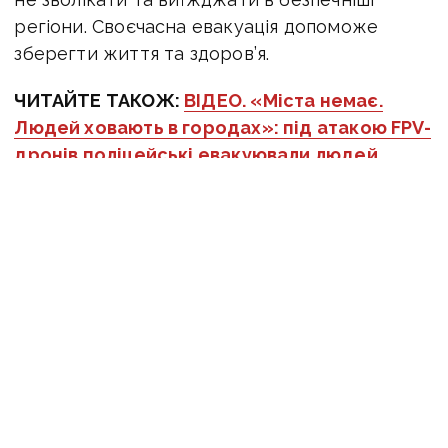
регіони. Своєчасна евакуація допоможе
зберегти життя та здоров’я.
ЧИТАЙТЕ ТАКОЖ:
ВІДЕО. «Міста немає.
Людей ховають в городах»: під атакою FPV-
дронів поліцейські евакуювали людей
з Костянтинівки та Дружківки