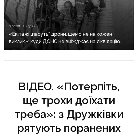
8 серпня, 09:00
«Екіпажі „пасуть“ дрони, їдемо не на кожен
виклик»: куди ДСНС не виїжджає на ліквідацію
надзвичайних ситуацій у Краматорську
та Слов’янську
ВІДЕО. «Потерпіть,
ще трохи доїхати
треба»: з Дружківки
рятують поранених