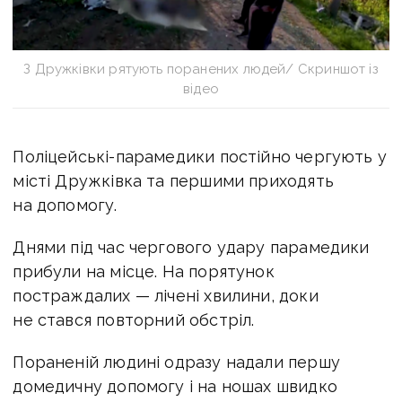
З Дружківки рятують поранених людей/ Скриншот із
відео
Поліцейські-парамедики постійно чергують у
місті Дружківка та першими приходять
на допомогу.
Днями під час чергового удару парамедики
прибули на місце. На порятунок
постраждалих — лічені хвилини, доки
не стався повторний обстріл.
Пораненій людині одразу надали першу
домедичну допомогу і на ношах швидко