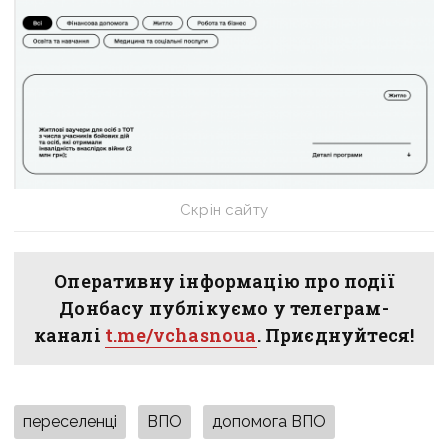
Скрін сайту
Оперативну інформацію про події
Донбасу публікуємо у телеграм-
каналі
t.me/vchasnoua
. Приєднуйтеся!
переселенці
ВПО
допомога ВПО