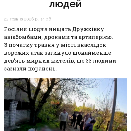
людей
22 травня 2026 р., 14:06
Росіяни щодня нищать Дружківку
авіабомбами, дронами та артилерією.
З початку травня у місті внаслідок
ворожих атак загинуло щонайменше
дев’ять мирних жителів, ще 33 людини
зазнали поранень.