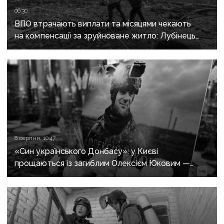
06:30
ВПО втрачають виплати та місяцями чекають
на компенсації за зруйноване житло: Лубінець
вимагає змін від уряду
8 серпня, 10:47
«Син українського Донбасу»: у Києві
прощаються із загиблим Олексієм Юковим —
пошуковцем загону «Плацдарм»