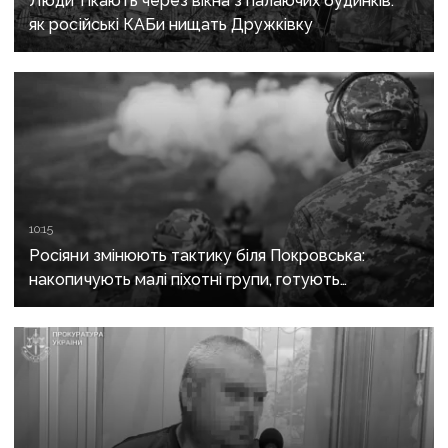
Люди тікають через вікна з палаючих будинків:
як російські КАБи нищать Дружківку
10:15
Росіяни змінюють тактику біля Покровська:
накопичують малі піхотні групи, готують
бронештурми та намагаються перерізати
логістику