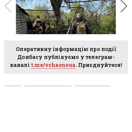
Оперативну інформацію про події
Донбасу публікуємо у телеграм-
каналі
t.me/vchasnoua
. Приєднуйтеся!
війна
Донецька область
Краматорськ
Слов'янськ
Дружківка
Вчасно
новини вчасно