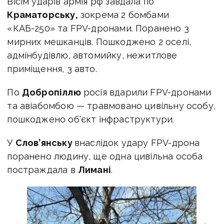
Вісім ударів армія рф завдала по
Краматорську,
зокрема 2 бомбами
«КАБ-250» та FPV-дронами. Поранено 3
мирних мешканців. Пошкоджено 2 оселі,
адмінбудівлю, автомийку, нежитлове
приміщення, 3 авто.
По
Добропіллю
росія вдарили FPV-дронами
та авіабомбою — травмовано цивільну особу,
пошкоджено об'єкт інфраструктури.
У
Слов’янську
внаслідок удару FPV-дрона
поранено людину, ще одна цивільна особа
постраждала в
Лимані
.