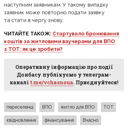
наступним заявникам. У такому випадку
заявник може повторно подати заявку
та стати в чергу знову.
ЧИТАЙТЕ ТАКОЖ:
Стартувало бронювання
коштів за житловими ваучерами для ВПО
з ТОТ: як це зробити?
Оперативну інформацію про події
Донбасу публікуємо у телеграм-
каналі
t.me/vchasnoua
. Приєднуйтеся!
переселенці
ВПО
житло для ВПО
ТОТ
євідновлення
фінансування
Вчасно