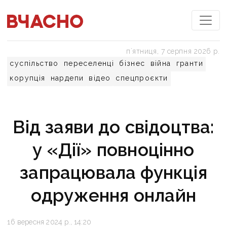
пʼятниця, 7 серпня 2026 р.
суспільство
переселенці
бізнес
війна
гранти
корупція
нардепи
відео
спецпроєкти
Від заяви до свідоцтва:
у «Дії» повноцінно
запрацювала функція
одруження онлайн
16 вересня 2024 р., 14:20