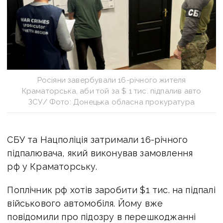
Росіяни завербували 16-річного жителя
Краматорська, аби той за $ 1 тис. підпалив авто
ЗСУ/ Фото: Донецька обласна прокуратура
СБУ та Нацполіція затримали 16-річного
підпалювача, який виконував замовлення
рф у Краматорську.
Поплічник рф хотів заробити
$
1 тис. на підпалі
військового автомобіля. Йому
вже
повідомили про підозру в перешкоджанні