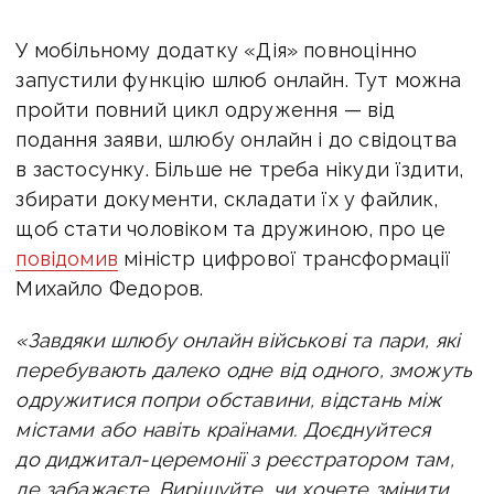
У мобільному додатку «Дія» повноцінно
запустили функцію шлюб онлайн. Тут можна
пройти повний цикл одруження — від
подання заяви, шлюбу онлайн і до свідоцтва
в застосунку. Більше не треба нікуди їздити,
збирати документи, складати їх у файлик,
щоб стати чоловіком та дружиною, про це
повідомив
міністр цифрової трансформації
Михайло Федоров.
«Завдяки шлюбу онлайн військові та пари, які
перебувають далеко одне від одного, зможуть
одружитися попри обставини, відстань між
містами або навіть країнами.
Доєднуйтеся
до диджитал-церемонії з реєстратором там,
де забажаєте. Вирішуйте, чи хочете змінити