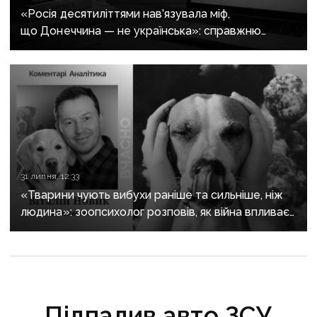
«Росія десятиліттями нав’язувала міф,
що Донеччина — не українська»: справжню
історію регіону зберуть в унікальному календарі
31 липня, 12:33
«Тварини чують вибухи раніше та сильніше, ніж
людина»: зоопсихолог розповів, як війна впливає
на домашніх улюбленців
Підпалив авто ЗСУ