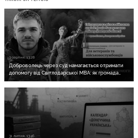
3 серпня, 13:28
Доброволець через суд намагається отримати
допомогу від Світлодарської МВА: як громада
руйнує довіру до влади
31 липня, 13:46