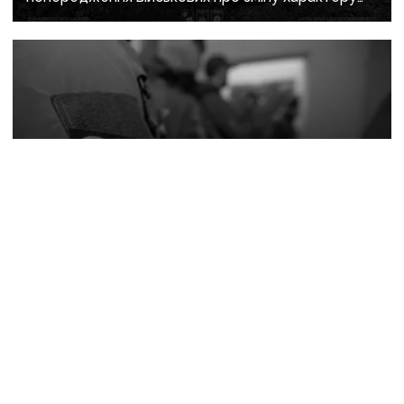
боїв на напрямку
4 серпня, 12:40
Штурмували ЗСУ під Покровськом і
Костянтинівкою: по 15 років тюрми отримали
десятеро бойовиків, які воювали на боці рф
Богослужіння без
людей, заборона