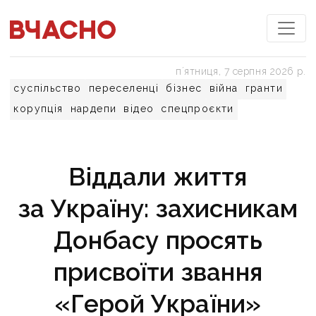
пʼятниця, 7 серпня 2026 р.
суспільство
переселенці
бізнес
війна
гранти
корупція
нардепи
відео
спецпроєкти
Віддали життя
за Україну: захисникам
Донбасу просять
присвоїти звання
«Герой України»