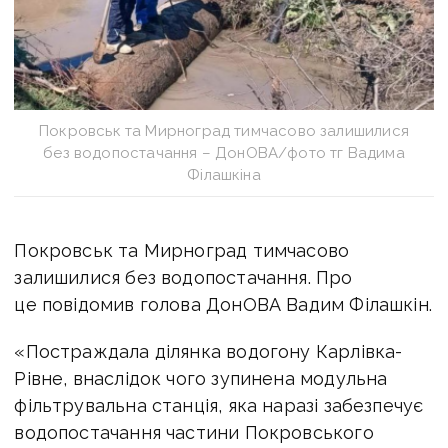
Покровськ та Мирноград тимчасово залишилися
без водопостачання – ДонОВА/фото тг Вадима
Філашкіна
Покровськ та Мирноград тимчасово
залишилися без водопостачання. Про
це повідомив голова ДонОВА Вадим Філашкін.
«Постраждала ділянка водогону Карлівка-
Рівне, внаслідок чого зупинена модульна
фільтрувальна станція, яка наразі забезпечує
водопостачання частини Покровського