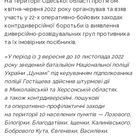
На території Одеської області протягом
квітня-червня 2022 року організував та взяв
участь у 22-х оперативно-бойових заходах
контрдиверсійної боротьби із виявлення
диверсійно-розвідувальних груп противника
та їх імовірних посібників.
«У період із 3 вересня до 10 листопада 2022
року зведений батальйон Національної поліції
України „Цунамі“ під керуванням підполковника
поліції Гостіщева здійснив штурмові дії
в Миколаївській та Херсонській областях,
а також контрдиверсійні, пошукові
та оперативно-профілактичні заходи
на території 10 населених пунктів — Лозового,
Білогірки, Благодатівки, Іщенки, Калинівського,
Бобрового Кута, Євгенівки, Василівки,