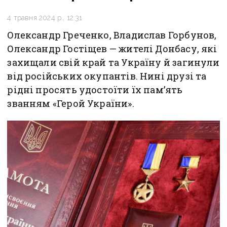
4 травня 2024 р., 12:31
Олександр Греченко, Владислав Горбунов,
Олександр Гостіщев — жителі Донбасу, які
захищали свій край та Україну й загинули
від російських окупантів. Нині друзі та
рідні просять удостоїти їх пам’ять
званням «Герой України».