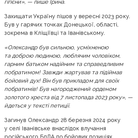
гігієни», — пише Ірина.
Захищати Україну пішов у вересні 2023 року.
Був у гарячих точках Донецької, області,
зокрема в Кліщіївці та Іванівському.
«Олександр був сильною, усміхненою
та доброю людиною, люблячим чоловіком,
гарним батьком надійним та справедливим
побратимом! Завжди жартував та підіймав
бойовий дух! Він був прикладом для своїх
побратимів! Був нагороджений орденом
золотого хреста від 7 листопада 2023 року», —
йдеться у тексті петиції.
Загинув Олександр 28 березня 2024 року
у селі Іванівське внаслідок влучання
російського БпЛА по бойових позиціях.