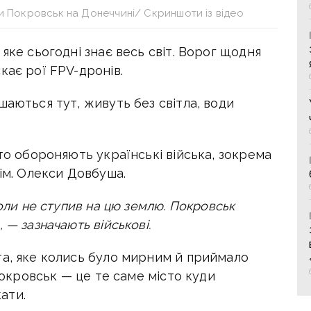
ни Покровськ на Донеччині/ Скриншоти із відео
яке сьогодні знає весь світ. Ворог щодня
кає рої FPV-дронів.
шаються тут, живуть без світла, води
сто обороняють українські війська, зокрема
 ім. Олекси Довбуша.
коли не ступив на цю землю.
Покровськ
 — зазначають військові.
та, яке колись було мирним й приймало
 Покровськ — це те саме місто куди
кати.