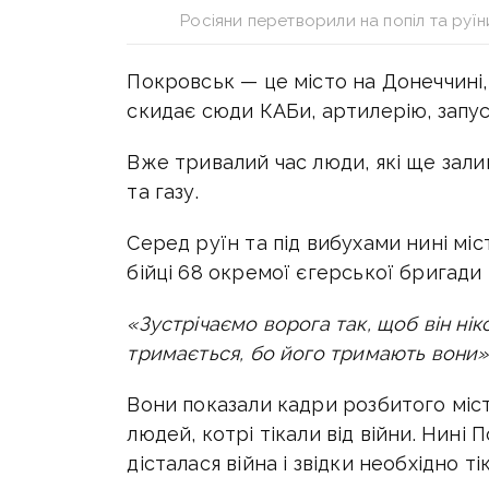
Росіяни перетворили на попіл та руї
Покровськ — це місто на Донеччині, 
скидає сюди КАБи, артилерію, запус
Вже тривалий час люди, які ще зали
та газу.
Серед руїн та під вибухами нині мі
бійці 68 окремої єгерської бригади
«Зустрічаємо ворога так, щоб він ні
тримається, бо його тримають вони»,
Вони показали кадри розбитого міс
людей, котрі тікали від війни. Нині
дісталася війна і звідки необхідно ті