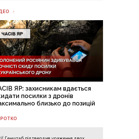
ІДЕО
АСІВ ЯР: захисникам вдається
кидати посилки з дронів
аксимально близько до позицій
ОРОТКО
Генштаб підтвердив ураження двох