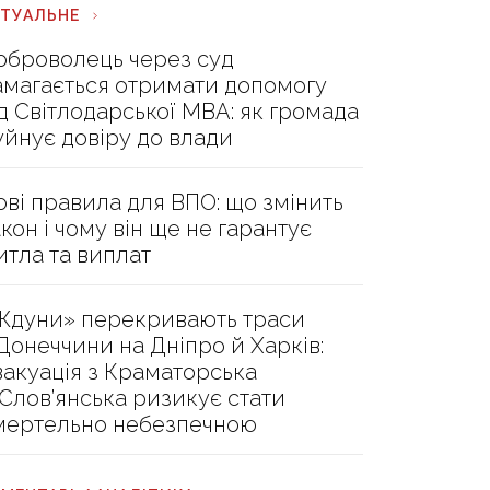
КТУАЛЬНЕ
оброволець через суд
амагається отримати допомогу
ід Світлодарської МВА: як громада
уйнує довіру до влади
ові правила для ВПО: що змінить
акон і чому він ще не гарантує
итла та виплат
Ждуни» перекривають траси
 Донеччини на Дніпро й Харків:
вакуація з Краматорська
 Слов’янська ризикує стати
мертельно небезпечною