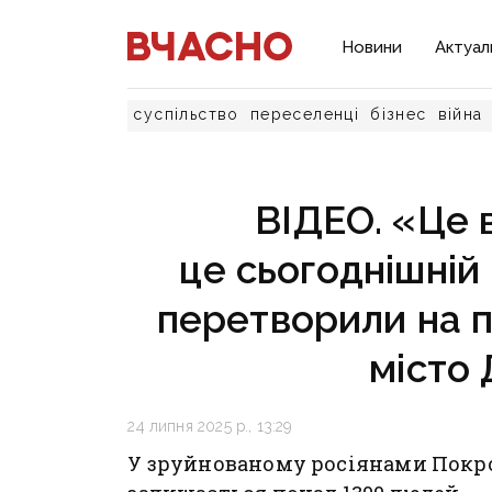
Новини
Актуал
суспільство
переселенці
бізнес
війна
ВІДЕО. «Це 
це сьогоднішній
перетворили на п
місто
24 липня 2025 р., 13:29
У зруйнованому росіянами Покр