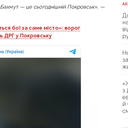
А
е Бахмут — це
сьогоднішній
Покровськ», —
Д
н
ься бої за саме місто»: ворог
в
р
ь ДРГ у Покровську
Н
з
ж
«
з
е
й
с