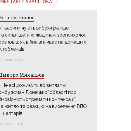
МЕНТАРІ / АНАЛІТИКА
Віталій Новик
«Тварини чують вибухи раніше
та сильніше, ніж людина»: зоопсихолог
розповів, як війна впливає на домашніх
улюбленців
31 липня, 12:33
Дмитро Михальов
«Не всі доживуть до виплат»:
омбудсман Донецької області про
ймовірність отримати компенсації
за житло та реакцію на виселення ВПО
з шелтерів
16 червня, 11:39