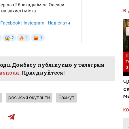
В
одії Донбасу публікуємо у телеграм-
hasnoua
. Приєднуйтеся!
Ч
с
м
російські окупанти
Бахмут
К