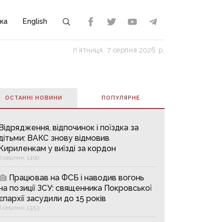
ка
English
пʼятниця, 7 серпня 2026 р.
ОСТАННІ НОВИНИ
ПОПУЛЯРНE
Відрядження, відпочинок і поїздка за
дітьми: ВАКС знову відмовив
Кириленкам у виїзді за кордон
6 серпня, 14:00
Працював на ФСБ і наводив вогонь
на позиції ЗСУ: священника Покровської
єпархії засудили до 15 років
6 серпня, 13:53