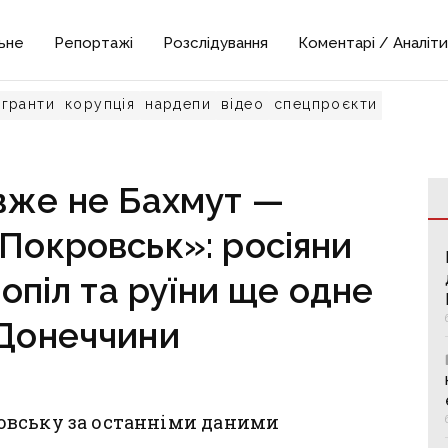
ьне
Репортажі
Розслідування
Коментарі / Аналіти
гранти
корупція
нардепи
відео
спецпроєкти
вже не Бахмут —
 Покровськ»: росіяни
опіл та руїни ще одне
 Донеччини
овську за останніми даними