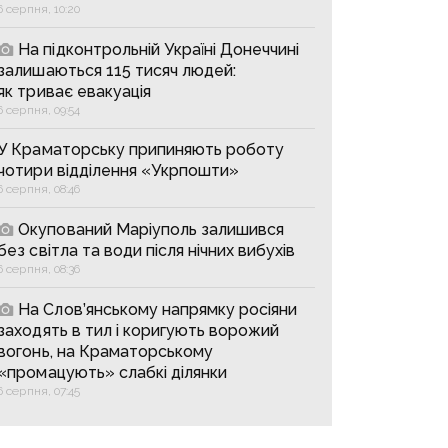
6 серпня, 10:20
На підконтрольній Україні Донеччині
залишаються 115 тисяч людей:
як триває евакуація
6 серпня, 09:54
У Краматорську припиняють роботу
чотири відділення «Укрпошти»
6 серпня, 08:46
Окупований Маріуполь залишився
без світла та води після нічних вибухів
6 серпня, 08:36
На Слов’янському напрямку росіяни
заходять в тил і коригують ворожий
вогонь, на Краматорському
«промацують» слабкі ділянки
6 серпня, 07:45