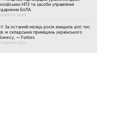
російських НПЗ та засоби управління
ударними БпЛА.
6 серпня, 14:01
За останній місяць росія знищила 400 тис.
кв. м складських приміщень українського
бізнесу, — Forbes
6 серпня, 14:01