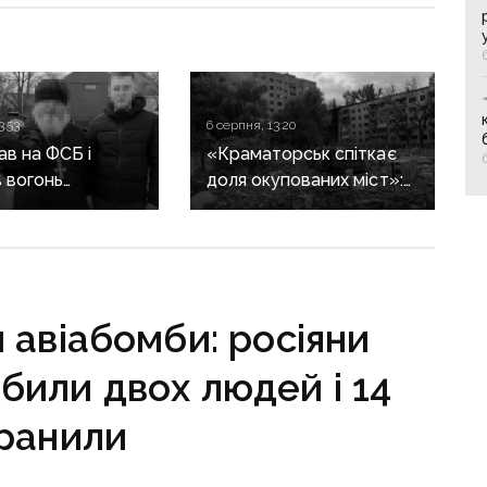
3:53
6 серпня, 13:20
в на ФСБ і
«Краматорськ спіткає
 вогонь
доля окупованих міст»:
ії ЗСУ:
військовий оглядач про
ика Покровської
те, чи вдасться армії
засудили до 15
рф захопити останню
агломерацію Донеччини
до кінця 2026 року
 авіабомби: росіяни
вбили двох людей і 14
ранили