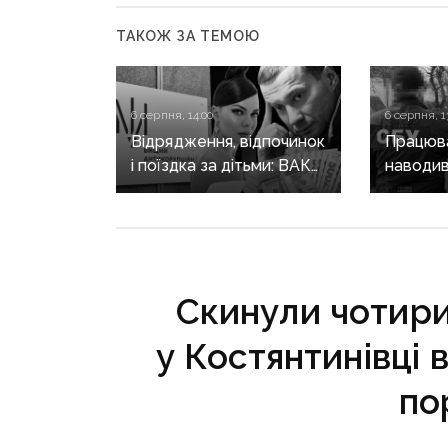
ТАКОЖ ЗА ТЕМОЮ
6 серпня, 14:00
6 серпня, 1
Відрядження, відпочинок
Працюва
і поїздка за дітьми: ВАКС
наводив
знову відмовив
на позиц
Кириленкам у виїзді
священн
за кордон
єпархії 
років
Скинули чотири
у Костянтинівці 
по