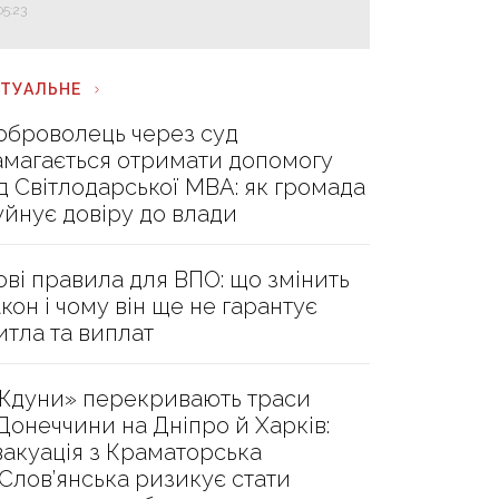
05:23
КТУАЛЬНЕ
оброволець через суд
амагається отримати допомогу
ід Світлодарської МВА: як громада
уйнує довіру до влади
ові правила для ВПО: що змінить
акон і чому він ще не гарантує
итла та виплат
Ждуни» перекривають траси
 Донеччини на Дніпро й Харків:
вакуація з Краматорська
 Слов’янська ризикує стати