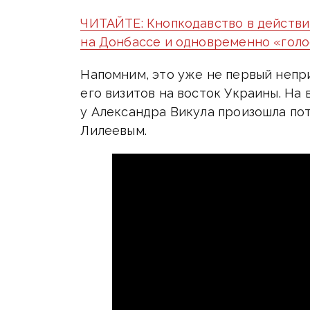
ЧИТАЙТЕ: Кнопкодавство в действи
на Донбассе и одновременно «голо
Напомним, это уже не первый непр
его визитов на восток Украины. На
у Александра Викула произошла по
Лилеевым.