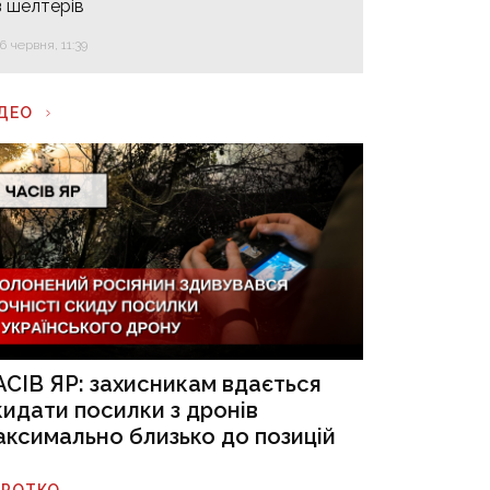
з шелтерів
16 червня, 11:39
ІДЕО
АСІВ ЯР: захисникам вдається
кидати посилки з дронів
аксимально близько до позицій
ОРОТКО