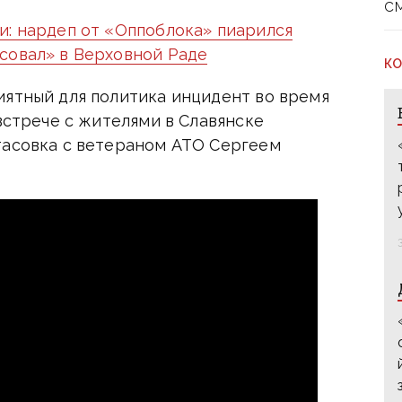
с
и: нардеп от «Оппоблока» пиарился
совал» в Верховной Раде
КО
иятный для политика инцидент во время
 встрече с жителями в Славянске
тасовка с ветераном АТО Сергеем