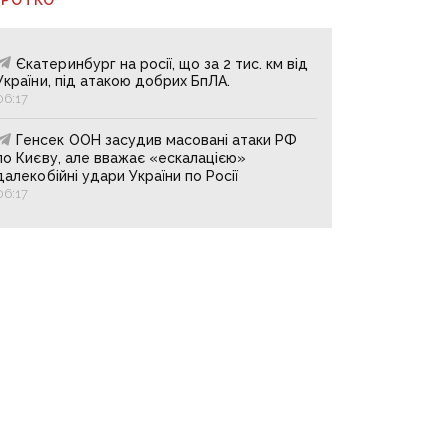
Єкатеринбург на росії, що за 2 тис. км від
України, під атакою добрих БпЛА.
06:17
Генсек ООН засудив масовані атаки РФ
по Києву, але вважає «ескалацією»
далекобійні удари України по Росії
06:17