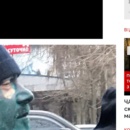
В
Ч
с
м
К