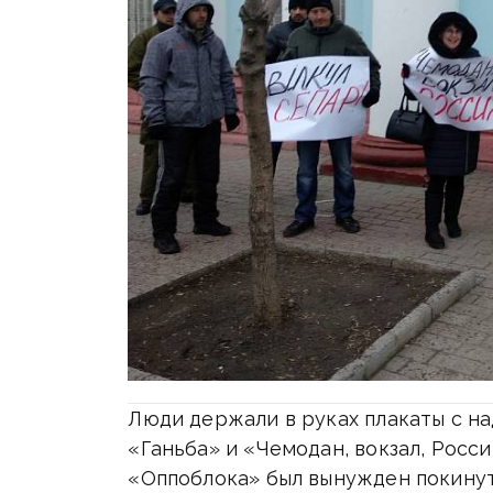
Люди держали в руках плакаты с н
«Ганьба» и «Чемодан, вокзал, Росси
«Оппоблока» был вынужден покинут