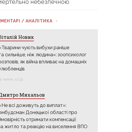
мертельно небезпечною
МЕНТАРІ / АНАЛІТИКА
Віталій Новик
«Тварини чують вибухи раніше
та сильніше, ніж людина»: зоопсихолог
розповів, як війна впливає на домашніх
улюбленців
31 липня, 12:33
Дмитро Михальов
«Не всі доживуть до виплат»:
омбудсман Донецької області про
ймовірність отримати компенсації
за житло та реакцію на виселення ВПО