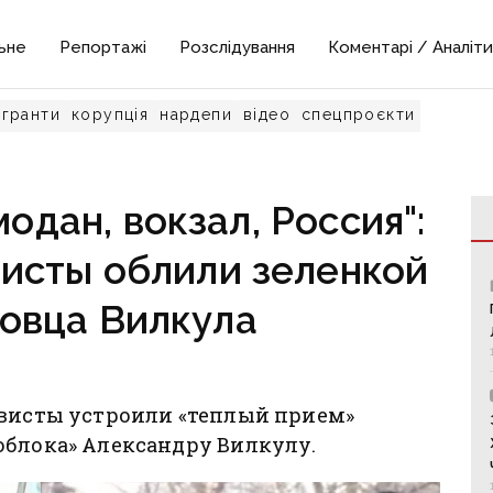
ьне
Репортажі
Розслідування
Коментарі / Аналіти
гранти
корупція
нардепи
відео
спецпроєкти
дан, вокзал, Россия":
висты облили зеленкой
овца Вилкула
ивисты устроили «теплый прием»
облока» Александру Вилкулу.