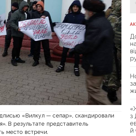
А
Д
н
в
р
Н
з
ж
«
адписью «Вилкул — сепар», скандировали
з
е
я». В результате представитель
й
ь место встречи.