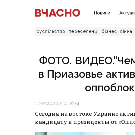
Новини
Актуал
суспільство
переселенці
бізнес
війна
ФОТО. ВИДЕО."Чемо
в Приазовье акти
оппоблок
1 лютого 2019 р., 16:54
Сегодня на востоке Украине акт
кандидату в президенты от «Опп