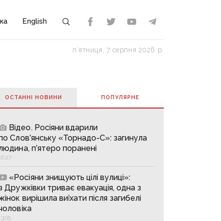
ка
English
пʼятниця, 7 серпня 2026 р.
ОСТАННІ НОВИНИ
ПОПУЛЯРНE
Відео. Росіяни вдарили
по Слов’янську «Торнадо-С»: загинула
людина, п’ятеро поранені
16:27
«Росіяни знищують цілі вулиці»:
з Дружківки триває евакуація, одна з
жінок вирішила виїхати після загибелі
чоловіка
13:05