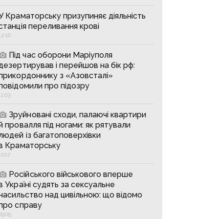
У Краматорську призупиняє діяльність
станція переливання крові
12:16
Під час оборони Маріуполя
дезертирував і перейшов на бік рф:
прикордоннику з «Азовсталі»
повідомили про підозру
11:03
Зруйновані сходи, палаючі квартири
й провалля під ногами: як рятували
людей із багатоповерхівки
в Краматорську
10:17
Російського військового вперше
в Україні судять за сексуальне
насильство над цивільною: що відомо
про справу
09:05