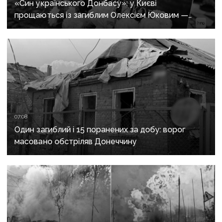
«Син українського Донбасу»: у Києві
прощаються із загиблим Олексієм Юковим —
пошуковцем загону «Плацдарм»
07:08
Один загиблий і 15 поранених за добу: ворог
масовано обстріляв Донеччину