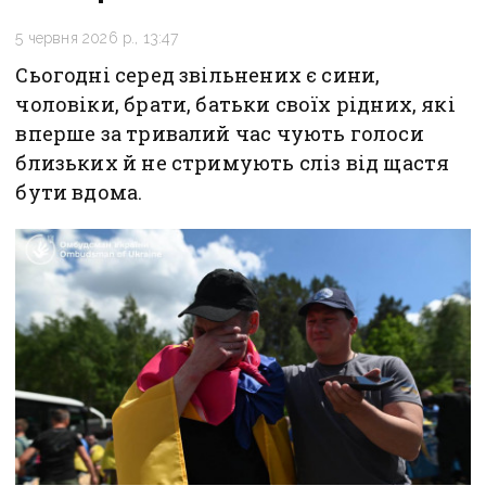
5 червня 2026 р., 13:47
Сьогодні серед звільнених є сини,
чоловіки, брати, батьки своїх рідних, які
вперше за тривалий час чують голоси
близьких й не стримують сліз від щастя
бути вдома.