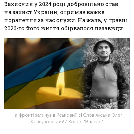
Захисник у 2024 році добровільно став
на захист України, отримав важке
поранення за час служи. На жаль, у травні
2026-го його життя обірвалося назавжди.
На фронті загинув військовий зі Слов’янська Олег
Каплуновський/ Колаж "Вчасно"