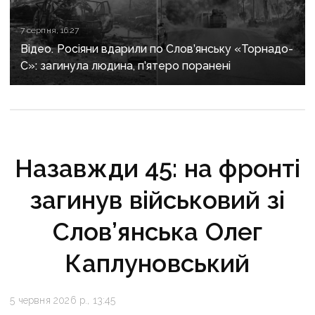
7 серпня, 16:27
Відео. Росіяни вдарили по Слов’янську «Торнадо-
С»: загинула людина, п’ятеро поранені
Назавжди 45: на фронті
загинув військовий зі
Слов’янська Олег
Каплуновський
5 червня 2026 р., 13:45