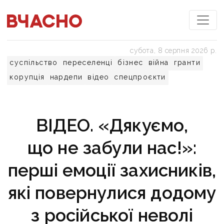
субота, 8 серпня 2026 р.
суспільство
переселенці
бізнес
війна
гранти
корупція
нардепи
відео
спецпроєкти
ВІДЕО. «Дякуємо,
що не забули нас!»:
перші емоції захисників,
які повернулися додому
з російської неволі