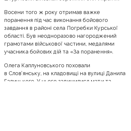
Восени того ж року отримав важке
поранення під час виконання бойового
завдання в районі села Погребки Курської
області. Був неодноразово нагороджений
грамотами військової частини, медалями
учасника бойових дій та «За поранення».
Олега Каплуновського поховали
в Слов’янську, на кладовищі на вулиці Данила
Галицького. У нього залишилися мати та
рідний брат.
ЧИТАЙТЕ ТАКОЖ:
Назавжди 34: на війні
загинув захисник з Мирнограда Микола
Решетников