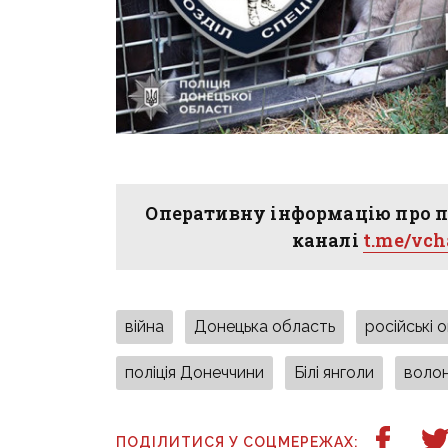
Оперативну інформацію про п
каналі
t.me/vc
війна
Донецька область
російські 
поліція Донеччини
Білі янголи
воло
ПОДІЛИТИСЯ У СОЦМЕРЕЖАХ: