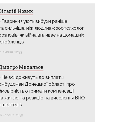
Віталій Новик
«Тварини чують вибухи раніше
та сильніше, ніж людина»: зоопсихолог
розповів, як війна впливає на домашніх
улюбленців
31 липня, 12:33
Дмитро Михальов
«Не всі доживуть до виплат»:
омбудсман Донецької області про
ймовірність отримати компенсації
за житло та реакцію на виселення ВПО
з шелтерів
16 червня, 11:39