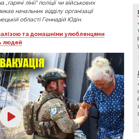
„гарячі лінії“ поліції чи військових
икав начальник відділу організації
ецькій області Геннадій Юдін.
 валізою та домашніми улюбленцями
ь людей