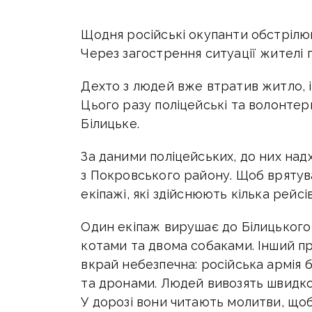
Щодня російські окупанти обстрілю
Через загострення ситуації жителі 
Дехто з людей вже втратив житло, і
Цього разу поліцейські та волонтер
Білицьке.
За даними поліцейських, до них над
з Покровського району. Щоб врятув
екіпажі, які здійснюють кілька рейсі
Один екіпаж вирушає до Білицького 
котами та двома собаками. Інший п
вкрай небезпечна: російська армія б
та дронами. Людей вивозять швидко,
У дорозі вони читають молитви, що