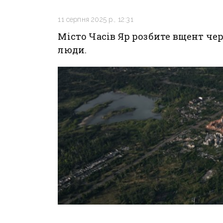
11 серпня 2025 р., 12:31
Місто Часів Яр розбите вщент чере
люди.