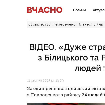
Новини
Актуал
суспільство
переселенці
бізнес
війна
ВІДЕО. «Дуже стра
з Білицького та
людей т
11 серпня 2025 р., 13:09
За один день поліцейський екіпа
з Покровського району 24 людей і