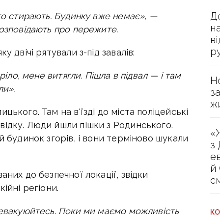
Д
то стирають. Будинку вже немає», —
н
розповідають про пережите.
в
р
у двічі рятували з-під завалів:
ріло, мене витягли. Пішла в підвал — і там
Н
ли».
з
ж
цького. Там на в'їзді до міста поліцейські
відку. Люди йшли пішки з Родинського.
«
й будинок згорів, і вони терміново шукали
з
е
й
аних до безпечної локації, звідки
с
ійні регіони.
 евакуюйтесь. Поки ми маємо можливість
КО