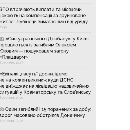
ВПО втрачають виплати та місяцями
чекають на компенсації за зруйноване
житло: Лубінець вимагає змін від уряду
06:30
«Син українського Донбасу»: у Києві
прощаються із загиблим Олексієм
Юковим — пошуковцем загону
«Плацдарм»
8 серпня, 10:47
«Екіпажі „пасуть“ дрони, їдемо
не на кожен виклик»: куди ДСНС
не виїжджає на ліквідацію надзвичайних
ситуацій у Краматорську та Слов’янську
8 серпня, 09:00
Один загиблий і 15 поранених за добу:
ворог масовано обстріляв Донеччину
8 серпня, 07:08