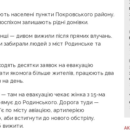
ють населені пункти Покровського району.
поспіхом залишають рідні домівки.
нші — дивом вижили після прямих влучань.
и забирали людей з міст Родинське та
ходять десятки заявок на евакуацію
ати якомога більше жителів, працюють два
в на день.
— там на евакуацію чекає жінка з 15-ма
рямує до Родинського. Дорога туди —
'є по місту авіацією, артилерією
 аби встигнути до нового обстрілу.
б вижити.
А