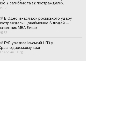
про 2 загиблих та 12 постраждалих.
05:53
В Одесі внаслідок російського удару
постраждали щонайменше 6 людей —
начальник МВА Лисак
05:52
ГУР уразила Ільський НПЗ у
Краснодарському краї
8 серпня, 12:49