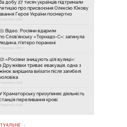
За добу 27 тисяч українців підтримали
петицію про присвоєння Олексію Юкову
звання Героя України посмертно
8 серпня, 07:00
Відео. Росіяни вдарили
по Слов’янську «Торнадо-С»: загинула
людина, п’ятеро поранені
7 серпня, 16:27
«Росіяни знищують цілі вулиці»:
з Дружківки триває евакуація, одна з
жінок вирішила виїхати після загибелі
чоловіка
7 серпня, 13:05
У Краматорську призупиняє діяльність
станція переливання крові
7 серпня, 12:16
КТУАЛЬНЕ