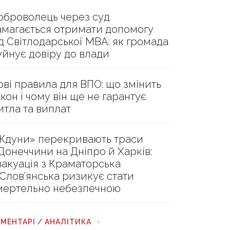
оброволець через суд
амагається отримати допомогу
ід Світлодарської МВА: як громада
уйнує довіру до влади
ові правила для ВПО: що змінить
акон і чому він ще не гарантує
итла та виплат
Ждуни» перекривають траси
 Донеччини на Дніпро й Харків:
вакуація з Краматорська
 Слов’янська ризикує стати
мертельно небезпечною
МЕНТАРІ / АНАЛІТИКА