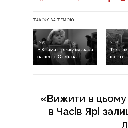
ТАКОЖ ЗА ТЕМОЮ
10:45
08:28
У Краматорську названа
Троє лю
на честь Степана
шестер
Чубенка школа може
поранен
втратити його ім'я: мама
російсь
загиблого героя
на Доне
розповіла про рішення
влади
«Вижити в цьому 
в Часів Ярі зал