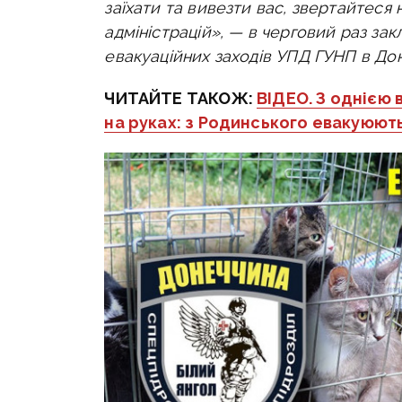
заїхати та вивезти вас, звертайтеся на 
адміністрацій», — в черговий раз закл
евакуаційних заходів УПД ГУНП в Дон
ЧИТАЙТЕ ТАКОЖ:
ВІДЕО. З однією
на руках: з Родинського евакуюют