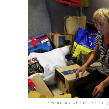
З Білицького та Родинського ряту