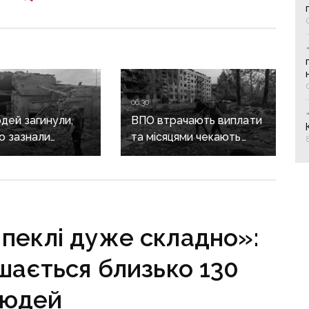
06:30
дей загинули,
ВПО втрачають виплати
о зазнали
та місяцями чекають
ь: наслідки
на компенсації
ких атак
за зруйноване житло:
ччині
Лубінець вимагає змін
від уряду
пеклі дуже складно»:
ишається близько 130
людей