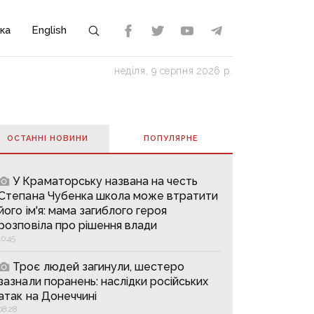
ка
English
неділя, 9 серпня 2026 р.
ОСТАННІ НОВИНИ
ПОПУЛЯРНE
У Краматорську названа на честь
Степана Чубенка школа може втратити
його ім'я: мама загиблого героя
розповіла про рішення влади
10:45
Троє людей загинули, шестеро
зазнали поранень: наслідки російських
атак на Донеччині
08:28