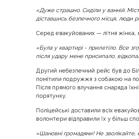
«Дуже страшно. Сиділи у ванній. Міс
діставшись безпечного місця, люди 
Серед евакуйованих — літня жінка, як
«Була у квартирі - прилетіло. Все зго
після удару мене присипало, відкопа
Другий небезпечний рейс був до Біли
помітили подружжя з собакою на по
Після прямого влучання снаряда їхні
порятунку.
Поліцейські доставили всіх евакуйов
волонтери відправили їх у більш спок
«Шановні громадяни! Не зволікайте,