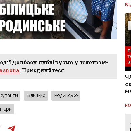
В
одії Донбасу публікуємо у телеграм-
hasnoua
. Приєднуйтеся!
Ч
с
м
окупанти
Білицьке
Родинське
К
нтери