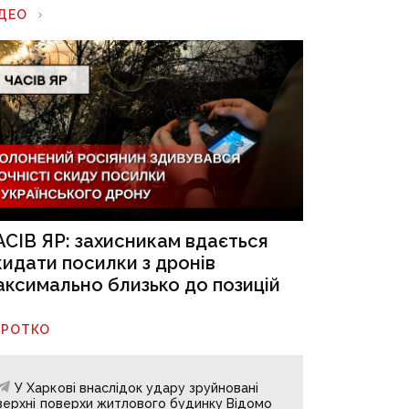
ІДЕО
АСІВ ЯР: захисникам вдається
кидати посилки з дронів
аксимально близько до позицій
ОРОТКО
У Харкові внаслідок удару зруйновані
верхні поверхи житлового будинку Відомо