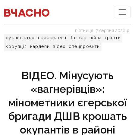
пʼятниця, 7 серпня 2026 р.
суспільство
переселенці
бізнес
війна
гранти
корупція
нардепи
відео
спецпроєкти
ВІДЕО. Мінусують
«вагнерівців»:
мінометники єгерської
бригади ДШВ крошать
окупантів в районі