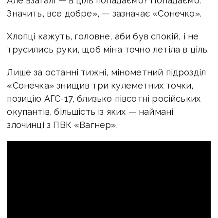
Але взагалі — в ціль попадаємо? Попадаємо.
Значить, все добре», — зазначає «Сонечко».
Хлопці кажуть, головне, аби був спокій, і не
трусились руки, щоб міна точно летіла в ціль.
Лише за останні тижні, мінометний підрозділ
«Сонечка» знищив три кулеметних точки,
позицію АГС-17, близько півсотні російських
окупантів, більшість із яких — наймані
злочинці з ПВК «Вагнер».