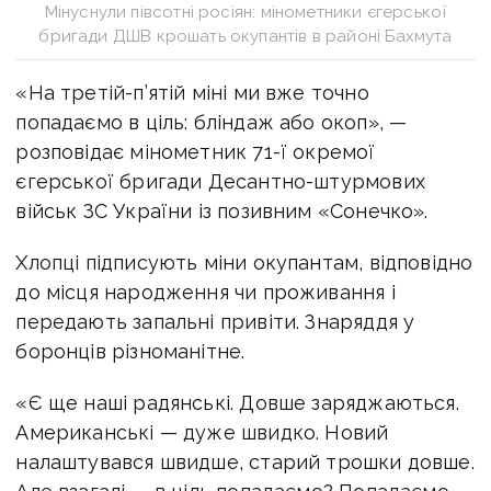
Мінуснули півсотні росіян: мінометники єгерської
бригади ДШВ крошать окупантів в районі Бахмута
«На третій-п’ятій міні ми вже точно
попадаємо в ціль: бліндаж або окоп», —
розповідає мінометник 71-ї окремої
єгерської бригади Десантно-штурмових
військ ЗС України із позивним «Сонечко».
Хлопці підписують міни окупантам, відповідно
до місця народження чи проживання і
передають запальні привіти. Знаряддя у
боронців різноманітне.
«Є ще наші радянські. Довше заряджаються.
Американські — дуже швидко. Новий
налаштувався швидше, старий трошки довше.