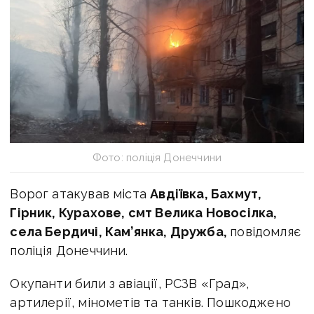
Фото: поліція Донеччини
Ворог атакував міста
Авдіївка, Бахмут,
Гірник, Курахове, смт Велика Новосілка,
села Бердичі, Кам’янка, Дружба,
повідомляє
поліція Донеччини.
Окупанти били з авіації, РСЗВ «Град»,
артилерії, мінометів та танків. Пошкоджено