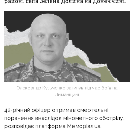
районі села Зелена Долина на Донеччині.
Олександр Кузьменко загинув під час боїв на
Лиманщині
42-річний офіцер отримав смертельні
поранення внаслідок мінометного обстрілу,
розповідає платформа Меморіал.ua.