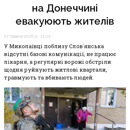
на Донеччині
евакуюють жителів
27 травня 2026 р., 13:00
У Миколаївці поблизу Слов`янська
відсутні базові комунікації, не працює
лікарня, а регулярні ворожі обстріли
щодня руйнують житлові квартали,
травмують та вбивають людей.