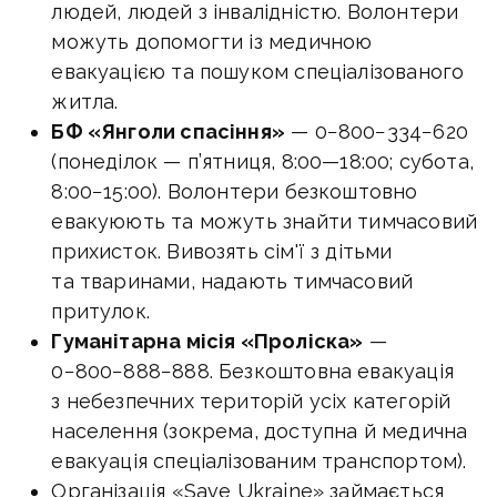
людей, людей з інвалідністю. Волонтери
можуть допомогти із медичною
евакуацією та пошуком спеціалізованого
житла.
БФ «Янголи спасіння»
— 0−800−334−620
(понеділок — п’ятниця,
8:00—18:00
; субота,
8:00−15:00). Волонтери безкоштовно
евакуюють та можуть знайти тимчасовий
прихисток. Вивозять сім'ї з дітьми
та тваринами, надають тимчасовий
притулок.
Гуманітарна місія «Проліска»
—
0−800−888−888. Безкоштовна евакуація
з небезпечних територій усіх категорій
населення (зокрема, доступна й медична
евакуація спеціалізованим транспортом).
Організація «Save Ukraine» займається