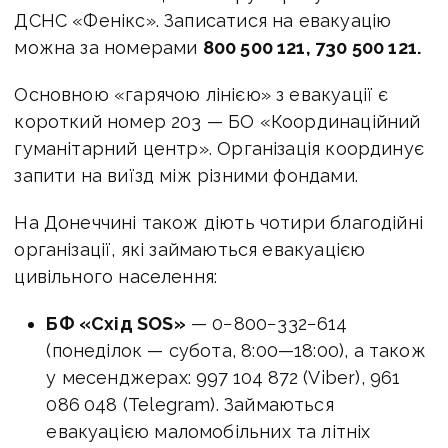
ДСНС «Фенікс». Записатися на евакуацію
можна за номерами
800 500 121, 730 500 121.
Основною «гарячою лінією» з евакуації є
короткий номер 203 — БО «Координаційний
гуманітарний центр». Організація координує
запити на виїзд між різними фондами.
На Донеччині також діють чотири благодійні
організації, які займаються евакуацією
цивільного населення:
БФ «Схід SOS»
— 0−800−332−614
(понеділок — субота,
8:00—18:00
), а також
у месенджерах: 997 104 872 (Viber), 961
086 048 (Telegram). Займаються
евакуацією маломобільних та літніх