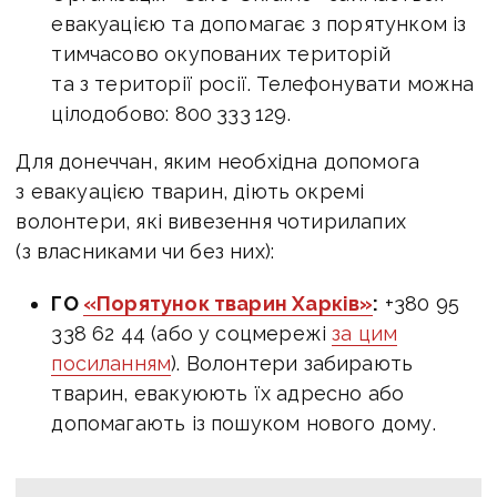
евакуацією та допомагає з порятунком із
тимчасово окупованих територій
та з території росії. Телефонувати можна
цілодобово: 800 333 129.
Для донеччан, яким необхідна допомога
з евакуацією тварин, діють окремі
волонтери, які вивезення чотирилапих
(з власниками чи без них):
ГО
«Порятунок тварин Харків»
:
+380 95
338 62 44 (або у соцмережі
за цим
посиланням
). Волонтери забирають
тварин, евакуюють їх адресно або
допомагають із пошуком нового дому.