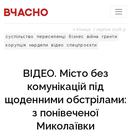
пʼятниця, 7 серпня 2026 р.
суспільство
переселенці
бізнес
війна
гранти
корупція
нардепи
відео
спецпроєкти
ВІДЕО. Місто без
комунікацій під
щоденними обстрілами:
з понівеченої
Миколаївки