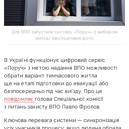
Для ВПО запустили систему «Поруч» із вибором
житла/ Ілюстративне фото
В Україні функціонує цифровий сервіс
«Поруч» з метою надання ВПО можливості
обрати варіант тимчасового житла
ще на етапі підготовки до евакуації або
безпосередньо під час виїзду. Про це
повідомляє
голова Спеціальної комісії
з питань захисту ВПО Павло Фролов.
Ключова перевага системи — синхронізація
усіх учасників процесу: якщо людина обрала