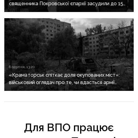
священника Покровської єпархії засудили до 15
років
6 серпня, 13:20
«Краматорськ спіткає доля окупованих міст»:
військовий оглядач про те, чи вдасться армії
рф захопити останню агломерацію Донеччини до
кінця 2026 року
Для ВПО працює