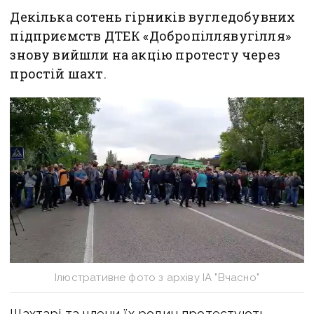
Декілька сотень гірників вугледобувних
підприємств ДТЕК «Добропіллявугілля»
знову вийшли на акцію протесту через
простій шахт.
Ілюстративне фото з архіву ІА "Вчасно"
Шахтарі та члени їх родин протестують