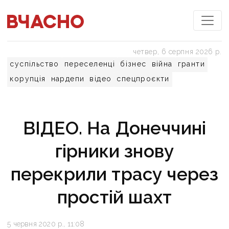
четвер, 6 серпня 2026 р.
суспільство
переселенці
бізнес
війна
гранти
корупція
нардепи
відео
спецпроєкти
ВІДЕО. На Донеччині
гірники знову
перекрили трасу через
простій шахт
5 червня 2020 р., 11:08