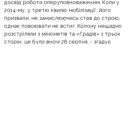
досвід роботи оперуповноваженим. Коли у
2014-му, у третю хвилю мобілізації, його
призвали, не замислюючись став до строю,
однак повоювати не встиг. Колону нещадно
розстріляли з мінометів та «Градів» з трьох
сторін, це було вночі 28 серпня, - згадує
боєць.
Довкола лежали тіла побратимів,
техніка перетворилася на брухт
«Мене сильно контузило, завдяки 57-річному
дяді Льоші, я прийшов до тями, він не кинув
мене. Ані його УРАЛу, ані моєї САУ та іншої
техніки вже не було – усе перетворилось на
купи металу, довкола яких лежали тіла
побратимів – жахлива картина. Ми думали,