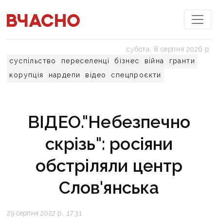
субота, 8 серпня 2026 р.
суспільство
переселенці
бізнес
війна
гранти
корупція
нардепи
відео
спецпроєкти
ВІДЕО."Небезпечно
скрізь": росіяни
обстріляли центр
Слов'янська
29 серпня 2022 р., 17:31