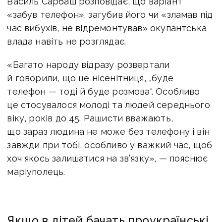
Василь Сарбаш розповідає, що варіант
«забув телефон», загубив його чи «зламав під
час вибухів, не відремонтував» окупантська
влада навіть не розглядає.
«Багато народу відразу розвертали
й говорили, що це нісенітниця, „буде
телефон — тоді й буде розмова“. Особливо
це стосувалося молоді та людей середнього
віку, років до 45. Рашисти вважають,
що зараз людина не може без телефону і він
завжди при тобі, особливо у важкий час, щоб
хоч якось залишатися на зв’язку», — пояснює
маріуполець.
Якщо в дітей бачать проукраїнські