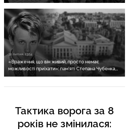
30 липня, 13:54
«Враження, що він живий, просто немає
можливості приїхати»: пам’яті Степана Чубенка,
якого закатували бойовики за любов до України
Тактика ворога за 8
років не змінилася: