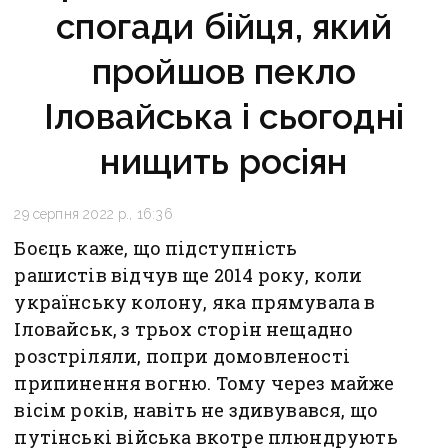
спогади бійця, який
пройшов пекло
Іловайська і сьогодні
нищить росіян
29 серпня 2022 р., 16:36
Боєць каже, що підступність
рашистів відчув ще 2014 року, коли
українську колону, яка прямувала в
Іловайськ, з трьох сторін нещадно
розстріляли, попри домовленості
припинення вогню. Тому через майже
вісім років, навіть не здивувався, що
путінські війська вкотре плюндрують