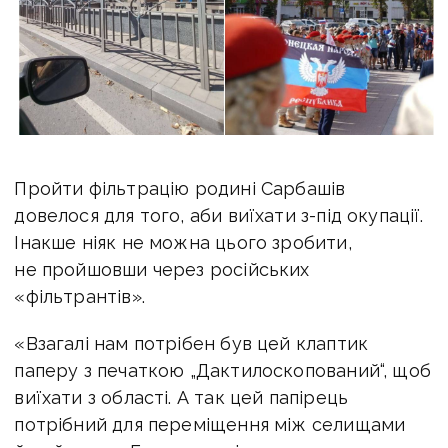
Пройти фільтрацію родині Сарбашів
довелося для того, аби виїхати з-під окупації.
Інакше ніяк не можна цього зробити,
не пройшовши через російських
«фільтрантів».
«Взагалі нам потрібен був цей клаптик
паперу з печаткою „Дактилоскопований“, щоб
виїхати з області. А так цей папірець
потрібний для переміщення між селищами