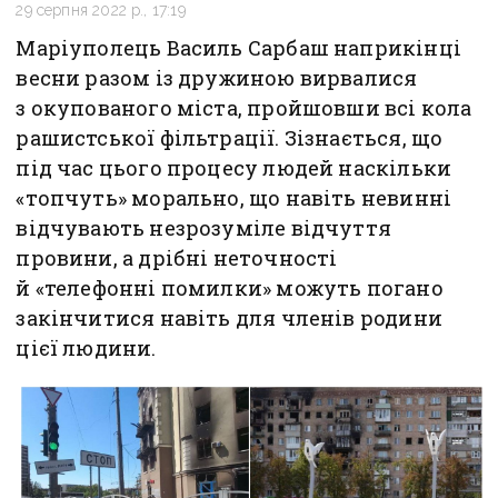
29 серпня 2022 р., 17:19
Маріуполець Василь Сарбаш наприкінці
весни разом із дружиною вирвалися
з окупованого міста, пройшовши всі кола
рашистської фільтрації. Зізнається, що
під час цього процесу людей наскільки
«топчуть» морально, що навіть невинні
відчувають незрозуміле відчуття
провини, а дрібні неточності
й «телефонні помилки» можуть погано
закінчитися навіть для членів родини
цієї людини.