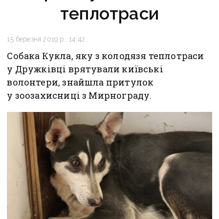
теплотраси
15 березня 2019 р., 14:42
Собака Кукла, яку з колодязя теплотраси
у Дружківці врятували київські
волонтери, знайшла притулок
у зоозахисниці з Мирнограду.