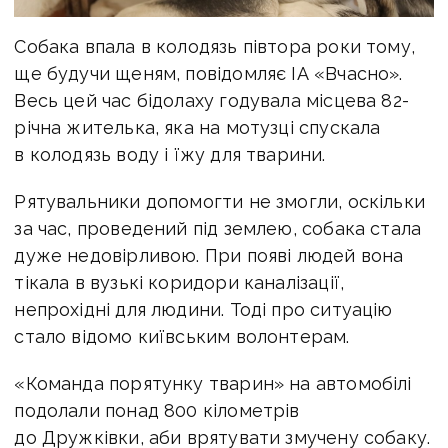
Собака впала в колодязь півтора роки тому,
ще будучи щеням, повідомляє ІА «Вчасно».
Весь цей час бідолаху годувала місцева 82-
річна жителька, яка на мотузці спускала
в колодязь воду і їжу для тварини.
Рятувальники допомогти не змогли, оскільки
за час, проведений під землею, собака стала
дуже недовірливою. При появі людей вона
тікала в вузькі коридори каналізації,
непрохідні для людини. Тоді про ситуацію
стало відомо київським волонтерам.
«Команда порятунку тварин» на автомобілі
подолали понад 800 кілометрів
до Дружківки, аби врятувати змучену собаку.