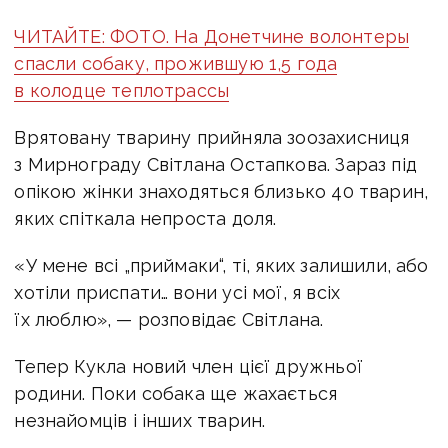
ЧИТАЙТЕ: ФОТО. На Донетчине волонтеры
спасли собаку, прожившую 1,5 года
в колодце теплотрассы
Врятовану тварину прийняла зоозахисниця
з Мирнограду Світлана Остапкова. Зараз під
опікою жінки знаходяться близько 40 тварин,
яких спіткала непроста доля.
«У мене всі „приймаки“, ті, яких залишили, або
хотіли приспати… вони усі мої, я всіх
їх люблю», — розповідає Світлана.
Тепер Кукла новий член цієї дружньої
родини. Поки собака ще жахається
незнайомців і інших тварин.