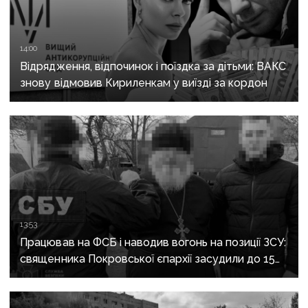
14:00
Відрядження, відпочинок і поїздка за дітьми: ВАКС
знову відмовив Кириленкам у виїзді за кордон
13:53
Працював на ФСБ і наводив вогонь на позиції ЗСУ:
священника Покровської єпархії засудили до 15
років