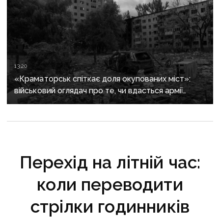
13:20
«Краматорськ спіткає доля окупованих міст»:
військовий оглядач про те, чи вдасться армії
рф захопити останню агломерацію Донеччини до
кінця 2026 року
Перехід на літній час:
коли переводити
стрілки годинників