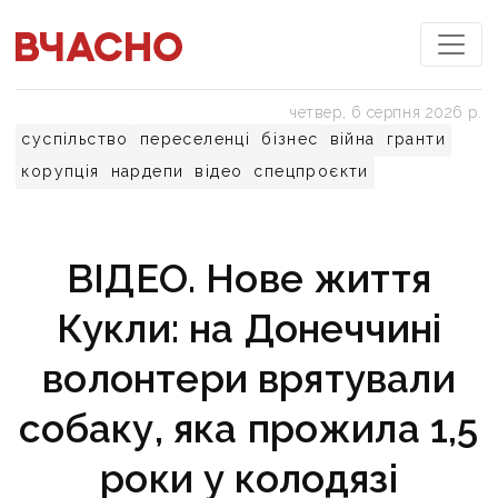
четвер, 6 серпня 2026 р.
суспільство
переселенці
бізнес
війна
гранти
корупція
нардепи
відео
спецпроєкти
ВІДЕО. Нове життя
Кукли: на Донеччині
волонтери врятували
собаку, яка прожила 1,5
роки у колодязі