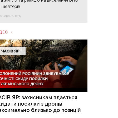
за житло та реакцію на виселення ВПО
з шелтерів
16 червня, 11:39
ІДЕО
АСІВ ЯР: захисникам вдається
кидати посилки з дронів
аксимально близько до позицій