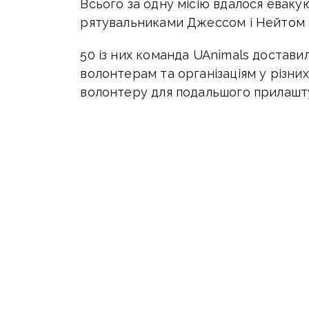
Всього за одну місію вдалося еваку
рятувальниками Джессом і Нейтом із
50 із них команда UAnimals достави
волонтерам та організаціям у різни
волонтеру для подальшого прилашт