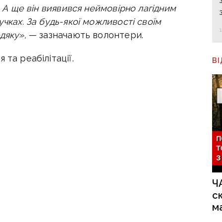
. А ще він виявився неймовірно лагідним
учках. За будь-якої можливості своїм
одяку»,
— зазначають волонтери.
 та реабілітації.
В
Ч
с
м