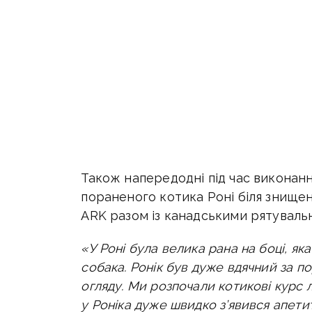
Також напередодні під час виконан
пораненого котика Роні біля знищен
ARK разом із канадськими рятуваль
«У Роні була велика рана на боці, як
собака. Ронік був дуже вдячний за по
огляду. Ми розпочали котикові курс л
у Роніка дуже швидко з’явився апетит