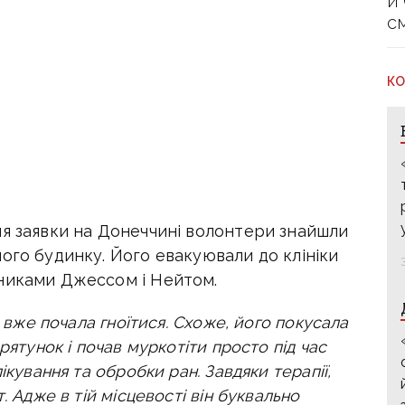
й
с
КО
ня заявки на Донеччині волонтери знайшли
ого будинку. Його евакуювали до клініки
никами Джессом і Нейтом.
а вже почала гноїтися. Схоже, його покусала
рятунок і почав муркотіти просто під час
ікування та обробки ран. Завдяки терапії,
. Адже в тій місцевості він буквально