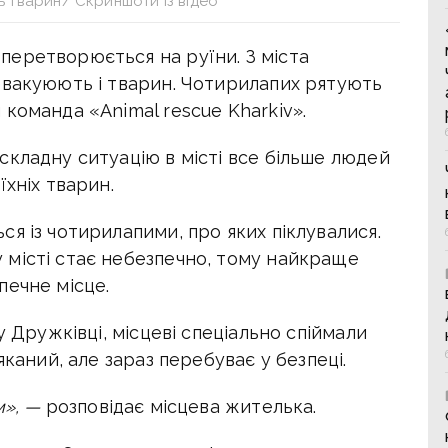
ь тварин/ Скриншоти із відео
еретворюється на руїни. З міста
евакуюють і тварин. Чотирилапих рятують
команда «Animal rescue Kharkiv».
кладну ситуацію в місті все більше людей
їхніх тварин.
я із чотирилапими, про яких піклувалися.
місті стає небезпечно, тому найкраще
печне місце.
у Дружківці, місцеві спеціально спіймали
яканий, але зараз перебуває у безпеці.
м», —
розповідає місцева жителька.