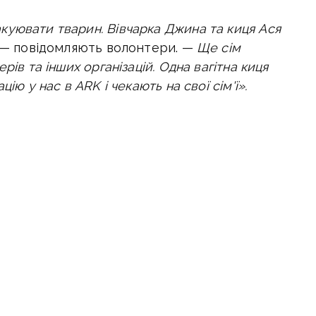
уювати тварин. Вівчарка Джина та киця Ася
 — повідомляють волонтери. —
Ще сім
рів та інших організацій. Одна вагітна киця
ію у нас в ARK і чекають на свої сім'ї».