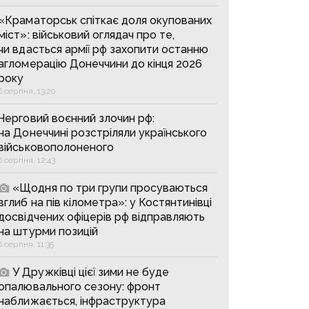
«Краматорськ спіткає доля окупованих
міст»: військовий оглядач про те,
чи вдасться армії рф захопити останню
агломерацію Донеччини до кінця 2026
року
6 серпня, 13:20
Черговий воєнний злочин рф:
на Донеччині розстріляли українського
військовополоненого
6 серпня, 12:43
«Щодня по три групи просуваються
вглиб на пів кілометра»: у Костянтинівці
досвідчених офіцерів рф відправляють
на штурми позицій
6 серпня, 11:35
У Дружківці цієї зими не буде
опалювального сезону: фронт
наближається, інфраструктура