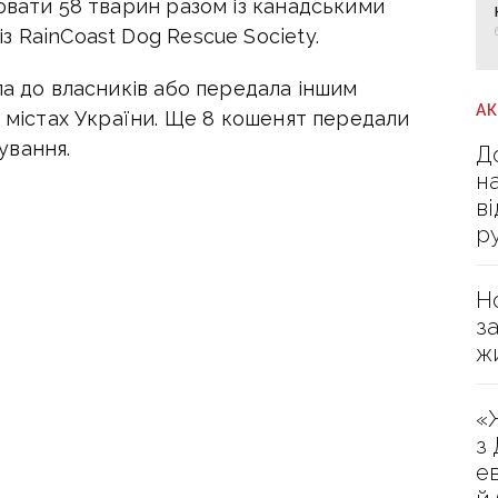
ювати 58 тварин разом із канадськими
 RainCoast Dog Rescue Society.
ла до власників або передала іншим
А
х містах України. Ще 8 кошенят передали
ування.
Д
н
в
р
Н
з
ж
«
з
е