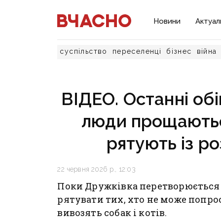
Новини
Актуал
суспільство
переселенці
бізнес
війна
ВІДЕО. Останні об
люди прощаютьс
рятують із р
22 червня 2026 р., 12:03
Поки Дружківка перетворюється 
рятувати тих, хто не може попро
вивозять собак і котів.