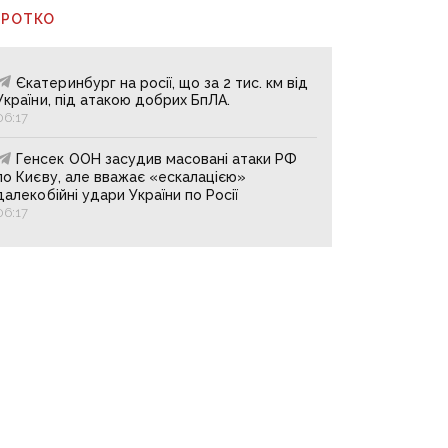
ОРОТКО
Єкатеринбург на росії, що за 2 тис. км від
України, під атакою добрих БпЛА.
06:17
Генсек ООН засудив масовані атаки РФ
по Києву, але вважає «ескалацією»
далекобійні удари України по Росії
06:17