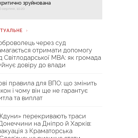
критично зруйнована
6 серпня, 10:20
КТУАЛЬНЕ
оброволець через суд
амагається отримати допомогу
ід Світлодарської МВА: як громада
уйнує довіру до влади
ові правила для ВПО: що змінить
акон і чому він ще не гарантує
итла та виплат
Ждуни» перекривають траси
 Донеччини на Дніпро й Харків:
вакуація з Краматорська