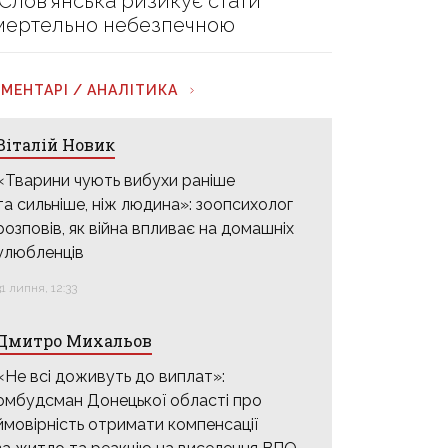
 Слов’янська ризикує стати
мертельно небезпечною
МЕНТАРІ / АНАЛІТИКА
Віталій Новик
«Тварини чують вибухи раніше
та сильніше, ніж людина»: зоопсихолог
розповів, як війна впливає на домашніх
улюбленців
31 липня, 12:33
Дмитро Михальов
«Не всі доживуть до виплат»:
омбудсман Донецької області про
ймовірність отримати компенсації