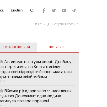
ка
English
пʼятниця, 7 серпня 2026 р.
ОСТАННІ НОВИНИ
ПОПУЛЯРНE
Активізують штурм «воріт Донбасу»:
рф перекинула на Костянтинівку
додаткові підрозділи й поновила атаки
тритонними авіабомбами
08:01
Війська рф вдарили по 11 населених
пунктах Донеччини: одна людина
загинула, п’ятеро поранені
07:12