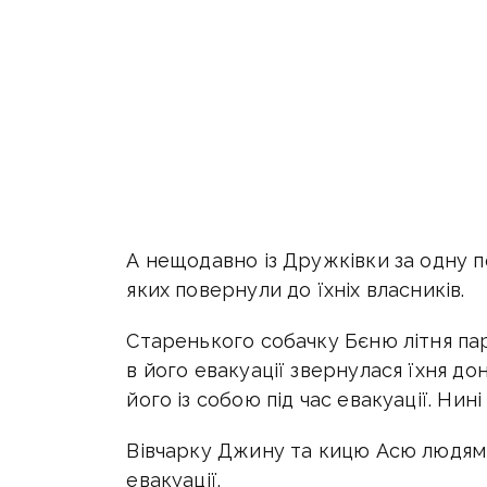
А нещодавно із Дружківки за одну п
яких повернули до їхніх власників.
Старенького собачку Бєню літня пар
в його евакуації звернулася їхня до
його із собою під час евакуації. Нин
Вівчарку Джину та кицю Асю людям н
евакуації.