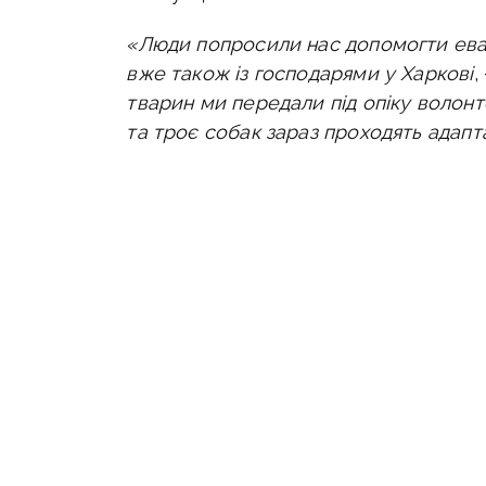
«Люди попросили нас допомогти евак
вже також із господарями у Харкові
,
тварин ми передали під опіку волонте
та троє собак зараз проходять адаптац