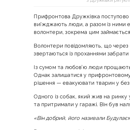
З Дружківки рятуют
Прифронтова Дружківка поступово п
виїжджають люди, а разом із ними 
волонтери, зокрема цим займається 
Волонтери повідомляють, що через с
звертаються із проханнями забрати 
Із сумом та любов’ю люди прощаютьс
Однак залишатися у прифронтовому 
рішення — евакуювати тварин у без
Одного із собак, який жив на ринку 
та притримали у гаражі. Він був нал
«Він добрий, його називали Будулає