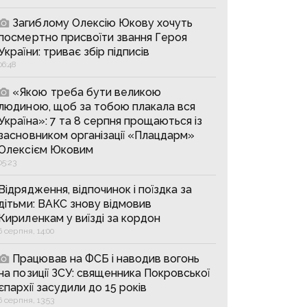
Загиблому Олексію Юкову хочуть
посмертно присвоїти звання Героя
України: триває збір підписів
06:48
«Якою треба бути великою
людиною, щоб за тобою плакала вся
Україна»: 7 та 8 серпня прощаються із
засновником організації «Плацдарм»
Олексієм Юковим
05:23
Відрядження, відпочинок і поїздка за
дітьми: ВАКС знову відмовив
Кириленкам у виїзді за кордон
6 серпня, 14:00
Працював на ФСБ і наводив вогонь
на позиції ЗСУ: священника Покровської
єпархії засудили до 15 років
6 серпня, 13:53