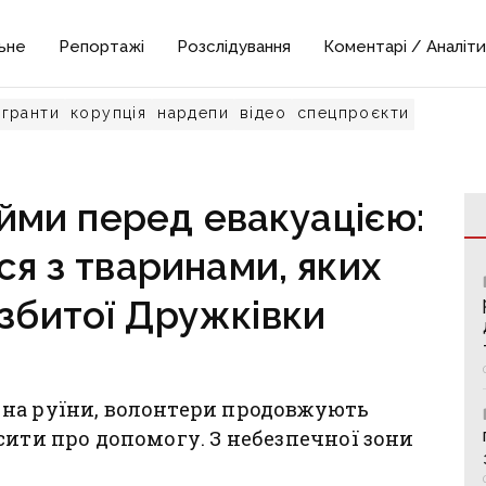
ьне
Репортажі
Розслідування
Коментарі / Аналіти
гранти
корупція
нардепи
відео
спецпроєкти
ійми перед евакуацією:
я з тваринами, яких
озбитої Дружківки
на руїни, волонтери продовжують
сити про допомогу. З небезпечної зони