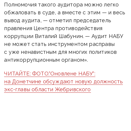
Полномочия такого аудитора можно легко
обжаловать в суде, а вместе с этим — и весь
вывод аудита, — отметил председатель
правления Центра противодействия
коррупции Виталий Шабунин. — Аудит НАБУ
не может стать инструментом расправы
с уже ненавистным для многих политиков
антикоррупционным органом».
ЧИТАЙТЕ: ФОТО."Оновлене НАБУ":
на Донетчине обсуждают новую должность
экс-главы области Жебривского
Антикоррупционные организации считают,
что работа такого лица в составе комиссии
по аудиту НАБУ несет угрозу независимой
и эффективной работе бюро.