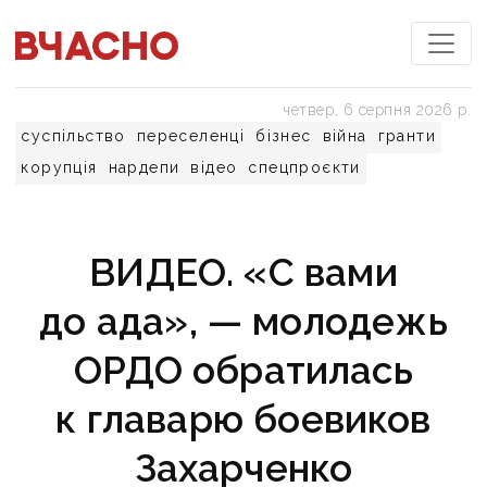
четвер, 6 серпня 2026 р.
суспільство
переселенці
бізнес
війна
гранти
корупція
нардепи
відео
спецпроєкти
ВИДЕО. «С вами
до ада», — молодежь
ОРДО обратилась
к главарю боевиков
Захарченко