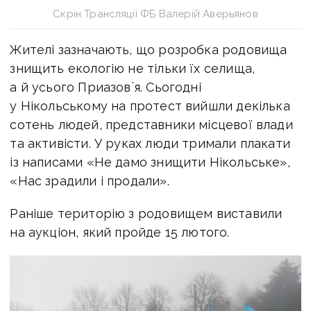
Скрін Трансляції ФБ Валерій Аверьянов
Жителі зазначають, що розробка родовища
знищить екологію не тільки їх селища,
а й усього Приазов`я. Сьогодні
у Нікольському на протест вийшли декілька
сотень людей, представники місцевої влади
та активісти. У руках люди тримали плакати
із написами «Не дамо знищити Нікольське»,
«Нас зрадили і продали».
Раніше територію з родовищем виставили
на аукціон, який пройде 15 лютого.