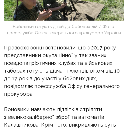
Бойовики готують дітей до бойових дій / Фото:
пресслужба Офісу генерального прокурора України
Правоохоронці встановили, що з 2017 року
представники окупаційної у так званих
псевдопатріотичних клубах та військових
таборах готують дівчат і хлопців віком від 10
до 17 років до участі у бойових діях,
повідомляє пресслужба Офісу генерального
прокурора.
Бойовики навчають підлітків стріляти
з великокаліберної зброї та автоматів
Калашникова. Крім того, викривляють суть