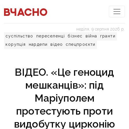
неділя, 9 серпня 2026 р.
суспільство
переселенці
бізнес
війна
гранти
корупція
нардепи
відео
спецпроєкти
ВІДЕО. «Це геноцид
мешканців»: під
Маріуполем
протестують проти
видобутку цирконію