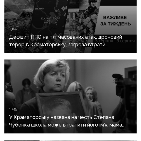
13:00
Дефіцит ППО на тлі масованих атак, дроновий
терор в Краматорську, загроза втрати
Костянтинівки та прощання з Олексієм Юковим:
важливе за тиждень
10:45
У Краматорську названа на честь Степана
Чубенка школа може втратити його ім'я: мама
загиблого героя розповіла про рішення влади