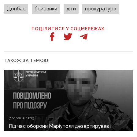
Донбас
бойовики
діти
прокуратура
ПОДІЛИТИСЯ У СОЦМЕРЕЖАХ:
ТАКОЖ ЗА ТЕМОЮ
7 серпня, 11:03
Під час оборони Маріуполя дезертирував і
перейшов на бік рф: прикордоннику