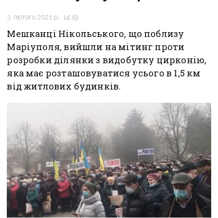
3 лютого 2021 р., 14:19
Мешканці Нікольського, що поблизу
Маріуполя, вийшли на мітинг проти
розробки ділянки з видобутку цирконію,
яка має розташовуватися усього в 1,5 км
від житлових будинків.