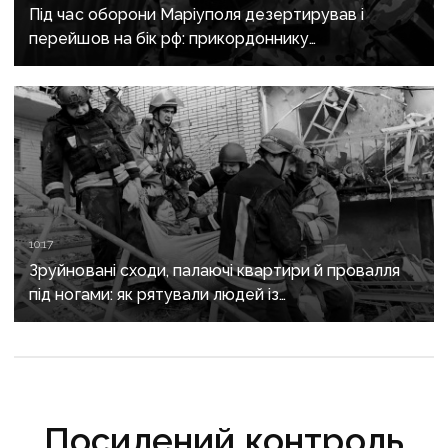
Під час оборони Маріуполя дезертирував і
перейшов на бік рф: прикордоннику
з «Азовсталі» повідомили про підозру
10:17
Зруйновані сходи, палаючі квартири й провалля
під ногами: як рятували людей із
багатоповерхівки в Краматорську
Посилений контроль