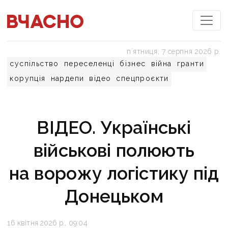
пʼятниця, 7 серпня 2026 р.
суспільство
переселенці
бізнес
війна
гранти
корупція
нардепи
відео
спецпроєкти
ВІДЕО. Українські
військові полюють
на ворожу логістику під
Донецьком
16 квітня 2026 р., 09:04