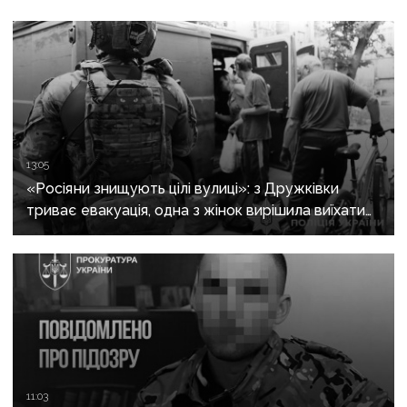
13:05
«Росіяни знищують цілі вулиці»: з Дружківки
триває евакуація, одна з жінок вирішила виїхати
після загибелі чоловіка
11:03