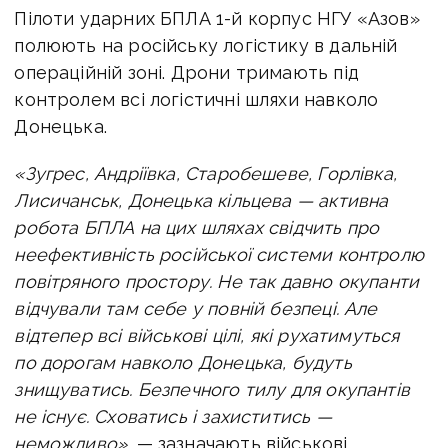
Пілоти ударних БПЛА
1-й корпус НГУ «Азов»
полюють на російську логістику в дальній
операційній зоні. Дрони тримають під
контролем всі логістичні шляхи навколо
Донецька.
«Зугрес, Андріївка, Старобешеве, Горлівка,
Лисичанськ, Донецька кільцева — активна
робота БПЛА на цих шляхах свідчить про
неефективність російської системи контролю
повітряного простору.
Не так давно окупанти
відчували там себе у повній безпеці. Але
відтепер всі військові цілі, які рухатимуться
по дорогам навколо Донецька, будуть
знищуватись.
Безпечного тилу для окупантів
не існує. Сховатись і захиститись —
неможливо»,
— зазначають військові.