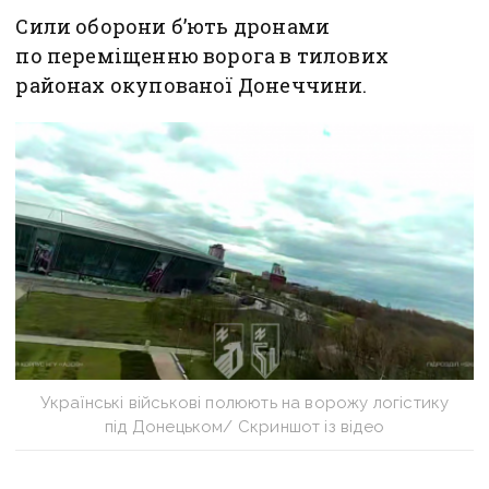
Сили оборони б’ють дронами
по переміщенню ворога в тилових
районах окупованої Донеччини.
Українські військові полюють на ворожу логістику
під Донецьком/ Скриншот із відео