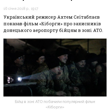
16 січня 2018 р., 19:17
Український режисер Ахтем Сеїтаблаєв
показав фільм «Кіборги» про захисників
донецького аеропорту бійцям в зоні АТО.
Бійці в зоні АТО побачили популярний фільм
«Кіборги»