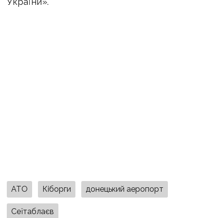
України».
АТО
Кіборги
донецький аеропорт
Сеїтаблаєв