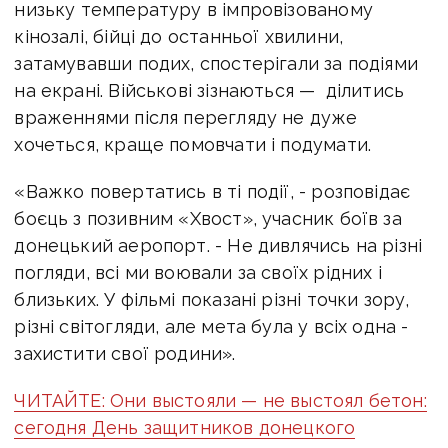
низьку температуру в імпровізованому
кінозалі, бійці до останньої хвилини,
затамувавши подих, спостерігали за подіями
на екрані. Військові зізнаються — ділитись
враженнями після перегляду не дуже
хочеться, краще помовчати і подумати.
«Важко повертатись в ті події, - розповідає
боєць з позивним «Хвост», учасник боїв за
донецький аеропорт. - Не дивлячись на різні
погляди, всі ми воювали за своїх рідних і
близьких. У фільмі показані різні точки зору,
різні світогляди, але мета була у всіх одна -
захистити свої родини».
ЧИТАЙТЕ: Они выстояли — не выстоял бетон:
сегодня День защитников донецкого