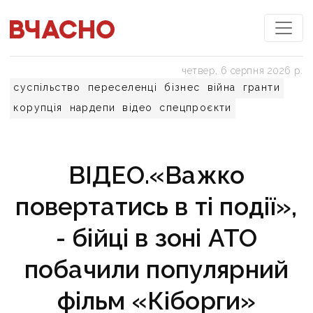
четвер, 6 серпня 2026 р.
суспільство
переселенці
бізнес
війна
гранти
корупція
нардепи
відео
спецпроєкти
ВІДЕО.«Важко
повертатись в ті події»,
- бійці в зоні АТО
побачили популярний
фільм «Кіборги»