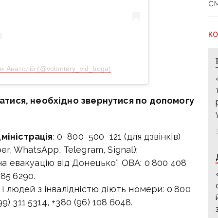
с
КО
н Анатолій (@volontery_vid_boga)
атися, необхідно звернутися по допомогу
міністрація
: 0−800−500−121 (для дзвінків)
er, WhatsApp, Telegram, Signal);
на евакуацію від Донецької ОВА: 0 800 408
285 6290.
 і людей з інвалідністю діють номери: 0 800
99) 311 5314, +380 (96) 108 6048.