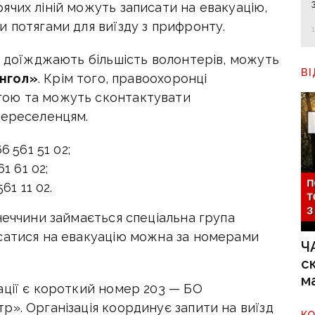
ячих ліній можуть записати на евакуацію,
 потягами для виїзду з прифронту.
е доїжджають більшість волонтерів, можуть
В
янгол»
. Крім того, правоохоронці
гою та можуть сконтактувати
переселенцям.
 561 51 02;
1 61 02;
1 11 02.
неччини займається спеціальна група
сатися на евакуацію можна за номерами
Ч
с
м
ації є короткий номер 203 — БО
». Організація координує запити на виїзд
К