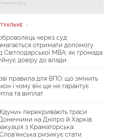
7 серпня, 05:23
КТУАЛЬНЕ
оброволець через суд
амагається отримати допомогу
ід Світлодарської МВА: як громада
уйнує довіру до влади
ові правила для ВПО: що змінить
акон і чому він ще не гарантує
итла та виплат
Ждуни» перекривають траси
 Донеччини на Дніпро й Харків:
вакуація з Краматорська
 Слов’янська ризикує стати