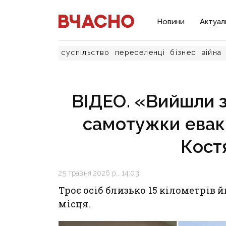
Новини
Актуал
суспільство
переселенці
бізнес
війна
ВІДЕО. «Вийшли з
самотужки евак
Кост
25 травня 2026 р., 14:03
Троє осіб близько 15 кілометрів 
місця.