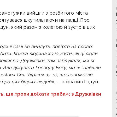
самотужки вийшли з розбитого міста.
 рятувався шкутильгаючи на палці. Про
дун, який разом з колегою й зустрів цих
дичі самі не вийдуть, повірте на слово:
ити. Кожна людина хоче жити, як ці люди.
ексієво-Дружківки, там заблукали, ми їх
. Але дякувати Господу Богу, ми їх знайшли
ройних Сил України за те, що допомогли
 про цих бідних людей»,
— зазначив Годун.
ь, ще трохи доїхати треба»: з Дружківки