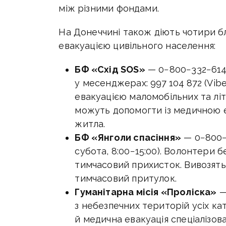
між різними фондами.
На Донеччині також діють чотири бла
евакуацією цивільного населення:
БФ «Схід SOS»
— 0−800−332−614
у месенджерах: 997 104 872 (Vibe
евакуацією маломобільних та літ
можуть допомогти із медичною е
житла.
БФ «Янголи спасіння»
— 0−800−
субота, 8:00−15:00). Волонтери
тимчасовий прихисток. Вивозять 
тимчасовий притулок.
Гуманітарна місія «Проліска»
—
з небезпечних територій усіх ка
й медична евакуація спеціалізов