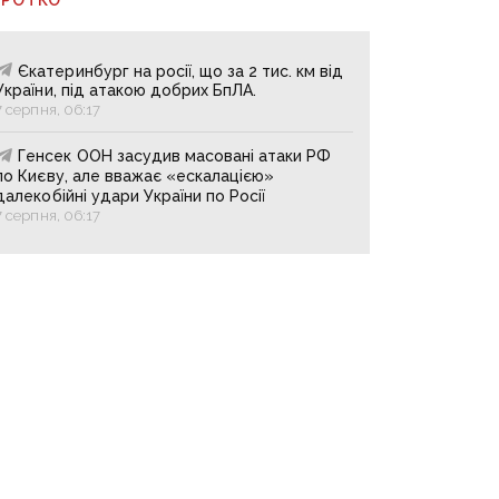
Єкатеринбург на росії, що за 2 тис. км від
України, під атакою добрих БпЛА.
7 серпня, 06:17
Генсек ООН засудив масовані атаки РФ
по Києву, але вважає «ескалацією»
далекобійні удари України по Росії
7 серпня, 06:17