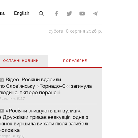
ка
English
субота, 8 серпня 2026 р.
ОСТАННІ НОВИНИ
ПОПУЛЯРНE
Відео. Росіяни вдарили
по Слов’янську «Торнадо-С»: загинула
людина, п’ятеро поранені
7 серпня, 16:27
«Росіяни знищують цілі вулиці»:
з Дружківки триває евакуація, одна з
жінок вирішила виїхати після загибелі
чоловіка
7 серпня, 13:05