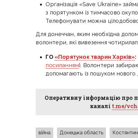
Організація «Save Ukraine» займ
з порятунком із тимчасово окупов
Телефонувати можна цілодобово:
Для донеччан, яким необхідна допом
волонтери, які вивезення чотирилапи
ГО
«Порятунок тварин Харків»
:
посиланням
). Волонтери забира
допомагають із пошуком нового 
Оперативну інформацію про п
каналі
t.me/vc
війна
Донецька область
Костянтин