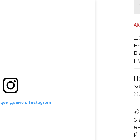
А
Д
н
в
р
Н
з
ж
цей допис в Instagram
«
з
е
й