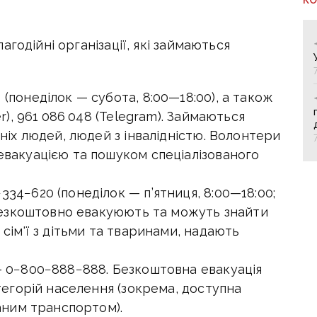
годійні організації, які займаються
 (понеділок — субота,
8:00—18:00
), а також
r), 961 086 048 (Telegram). Займаються
ніх людей, людей з інвалідністю. Волонтери
вакуацією та пошуком спеціалізованого
334−620 (понеділок — п’ятниця,
8:00—18:00
;
 безкоштовно евакуюють та можуть знайти
сім'ї з дітьми та тваринами, надають
 0−800−888−888. Безкоштовна евакуація
тегорій населення (зокрема, доступна
аним транспортом).