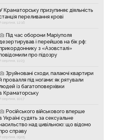
У Краматорську призупиняє діяльність
станція переливання крові
7 серпня, 12:16
Під час оборони Маріуполя
дезертирував і перейшов на бік рф:
прикордоннику з «Азовсталі»
повідомили про підозру
7 серпня, 11:03
Зруйновані сходи, палаючі квартири
й провалля під ногами: як рятували
людей із багатоповерхівки
в Краматорську
7 серпня, 10:17
Російського військового вперше
в Україні судять за сексуальне
насильство над цивільною: що відомо
про справу
7 серпня, 09:05