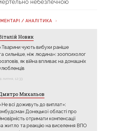
мертельно небезпечною
МЕНТАРІ / АНАЛІТИКА
Віталій Новик
«Тварини чують вибухи раніше
та сильніше, ніж людина»: зоопсихолог
розповів, як війна впливає на домашніх
улюбленців
31 липня, 12:33
Дмитро Михальов
«Не всі доживуть до виплат»:
омбудсман Донецької області про
ймовірність отримати компенсації
за житло та реакцію на виселення ВПО