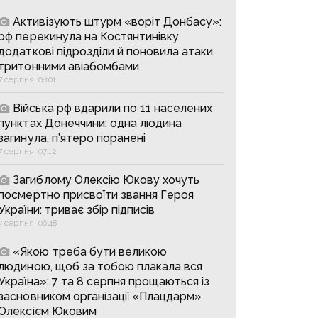
Активізують штурм «воріт Донбасу»:
рф перекинула на Костянтинівку
додаткові підрозділи й поновила атаки
тритонними авіабомбами
7 серпня, 08:01
Війська рф вдарили по 11 населених
пунктах Донеччини: одна людина
загинула, п’ятеро поранені
7 серпня, 07:12
Загиблому Олексію Юкову хочуть
посмертно присвоїти звання Героя
України: триває збір підписів
7 серпня, 06:48
«Якою треба бути великою
людиною, щоб за тобою плакала вся
Україна»: 7 та 8 серпня прощаються із
засновником організації «Плацдарм»
Олексієм Юковим