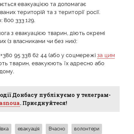
ається евакуацією та допомагає
аних територій та з території росії.
 800 333 129.
ога з евакуацією тварин, діють окремі
х (з власниками чи без них):
+380 95 338 62 44 (або у соцмережі
за цим
ють тварин, евакуюють їх адресно або
дому.
одії Донбасу публікуємо у телеграм-
hasnoua
. Приєднуйтеся!
івка
евакуація
Вчасно
волонтери