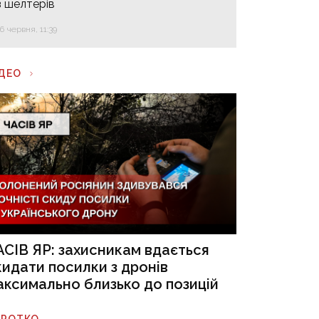
з шелтерів
16 червня, 11:39
ІДЕО
АСІВ ЯР: захисникам вдається
кидати посилки з дронів
аксимально близько до позицій
ОРОТКО