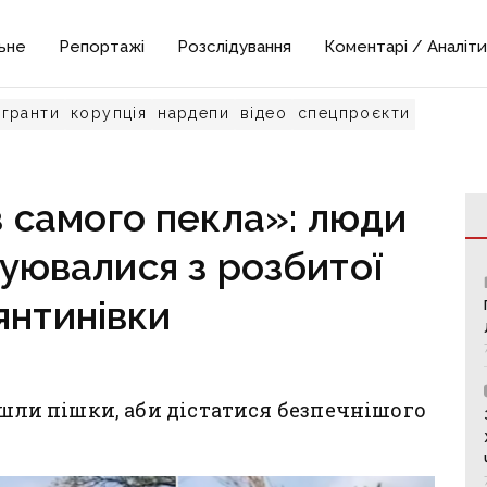
ьне
Репортажі
Розслідування
Коментарі / Аналіти
гранти
корупція
нардепи
відео
спецпроєкти
 самого пекла»: люди
уювалися з розбитої
янтинівки
йшли пішки, аби дістатися безпечнішого