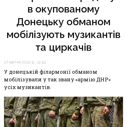
в окупованому
Донецьку обманом
мобілізують музикантів
та циркачів
17 квітня 2022 р., 12:42
У донецькій філармонії обманом
мобілізували у так звану «армію ДНР»
усіх музикантів.