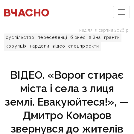
неділя, 9 серпня 2026 р.
суспільство
переселенці
бізнес
війна
гранти
корупція
нардепи
відео
спецпроєкти
ВІДЕО. «Ворог стирає
міста і села з лиця
землі. Евакуюйтеся!», —
Дмитро Комаров
звернувся до жителів