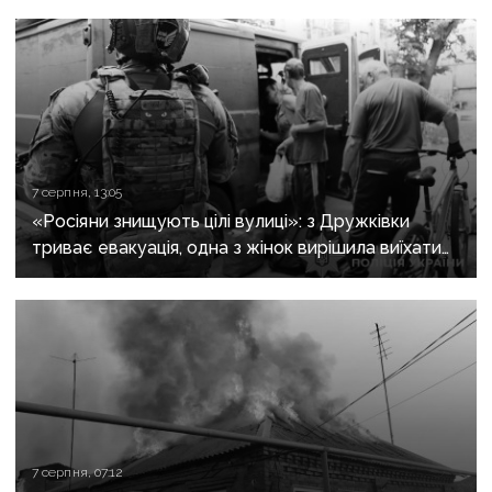
7 серпня, 13:05
«Росіяни знищують цілі вулиці»: з Дружківки
триває евакуація, одна з жінок вирішила виїхати
після загибелі чоловіка
7 серпня, 07:12