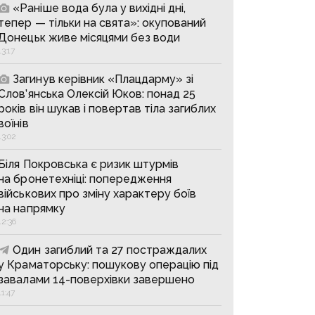
«Раніше вода була у вихідні дні,
тепер — тільки на свята»: окупований
Донецьк живе місяцями без води
13:17
Загинув керівник «Плацдарму» зі
Слов’янська Олексій Юков: понад 25
років він шукав і повертав тіла загиблих
воїнів
13:02
Біля Покровська є ризик штурмів
на бронетехніці: попередження
військових про зміну характеру боїв
на напрямку
12:36
Один загиблий та 27 постраждалих
у Краматорську: пошукову операцію під
завалами 14-поверхівки завершено
11:47