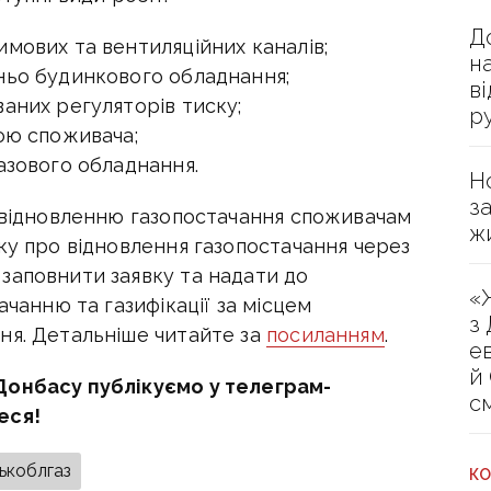
Д
мових та вентиляційних каналів;
н
ньо будинкового обладнання;
в
аних регуляторів тиску;
р
ою споживача;
азового обладнання.
Н
з
о відновленню газопостачання споживачам
ж
ку про відновлення газопостачання через
заповнити заявку та надати до
«
ачанню та газифікації за місцем
з
ня. Детальніше читайте за
посиланням
.
е
й
Донбасу публікуємо у телеграм-
с
еся!
ькоблгаз
КО