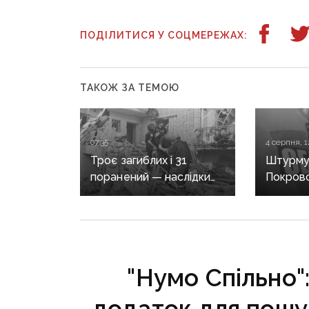
ПОДІЛИТИСЯ У СОЦМЕРЕЖАХ:
ТАКОЖ ЗА ТЕМОЮ
07:35
4 серпня, 1
Троє загиблих і 31
Штурмув
поранений — наслідки
Покровс
масованих обстрілів
Костянт
Донеччини
років т
десятер
воювали
"Нумо Спільно":
додаток для пошук