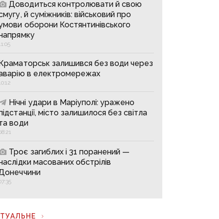
Доводиться контролювати й свою
смугу, й суміжників: військовий про
умови оборони Костянтинівського
напрямку
11:05
Краматорськ залишився без води через
аварію в електромережах
10:12
Нічні удари в Маріуполі: уражено
підстанції, місто залишилося без світла
та води
08:21
Троє загиблих і 31 поранений —
наслідки масованих обстрілів
Донеччини
07:35
КТУАЛЬНЕ