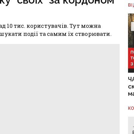
В
д 10 тис. користувачів. Тут можна
 шукати події та самим їх створювати.
Ч
с
м
К