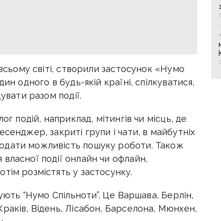
 всьому світі, створили застосунок «Нумо
ин одного в будь-якій країні, спілкуватися,
дувати разом події.
ог подій, наприклад, мітингів чи місць, де
сенджер, закриті групи і чати, в майбутніх
одати можливість пошуку роботи. Також
власної події онлайн чи офлайн,
отім розмістять у застосунку.
нують “Нумо Спільноти”. Це Варшава, Берлін,
раків, Відень, Лісабон, Барселона, Мюнхен,