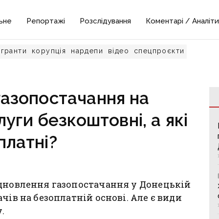
ьне
Репортажі
Розслідування
Коментарі / Аналіти
гранти
корупція
нардепи
відео
спецпроєкти
газопостачання на
луги безкоштовні, а які
платні?
ідновлення газопостачання у Донецькій
чів на безоплатній основі. Але є види
у.