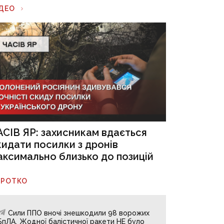
ІДЕО
АСІВ ЯР: захисникам вдається
кидати посилки з дронів
аксимально близько до позицій
ОРОТКО
Сили ППО вночі знешкодили 98 ворожих
БпЛА. Жодної балістичної ракети НЕ було