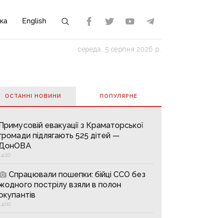
ка
English
середа, 5 серпня 2026 р.
ОСТАННІ НОВИНИ
ПОПУЛЯРНE
Примусовій евакуації з Краматорської
громади підлягають 525 дітей —
ДонОВА
14:10
Спрацювали пошепки: бійці ССО без
жодного пострілу взяли в полон
окупантів
14:00