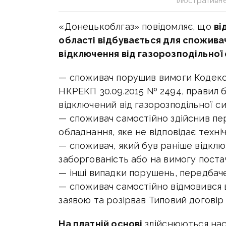
Ілюстративн
«Донецькоблгаз» повідомляє, що
ві
області відбувається для споживач
відключення від газорозподільної
— споживач порушив вимоги Кодек
НКРЕКП 30.09.2015 № 2494, правил 
відключений від газорозподільної с
— споживач самостійно здійснив пе
обладнання, яке не відповідає техні
— споживач, який був раніше відклю
заборгованість або на вимогу поста
— інші випадки порушень, передбач
— споживач самостійно відмовився в
заявою та розірвав Типовий договір
На платній основі
здійснюються нас