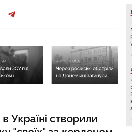
2:40
4 серпня, 06:39
али ЗСУ під
Через російські обстріли
ьком і
на Донеччині загинули
инівкою: по 15
дві людини, ще 8 —
юрми отримали
поранені, зокрема
о бойовиків, які
дитина
 на боці рф
 в Україні створили
у "своїх" за кордоном