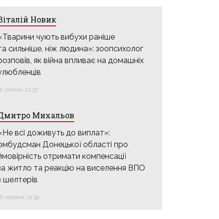
Віталій Новик
«Тварини чують вибухи раніше
та сильніше, ніж людина»: зоопсихолог
розповів, як війна впливає на домашніх
улюбленців
31 липня, 12:33
Дмитро Михальов
«Не всі доживуть до виплат»:
омбудсман Донецької області про
ймовірність отримати компенсації
за житло та реакцію на виселення ВПО
з шелтерів
16 червня, 11:39