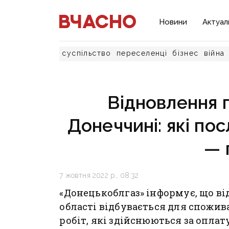
Новини
Актуал
суспільство
переселенці
бізнес
війна
Відновлення 
Донеччині: які пос
— 
7 жовтня 2022 р., 08:32
«Донецькоблгаз» інформує, що в
області відбувається для спожива
робіт, які здійснюються за оплат