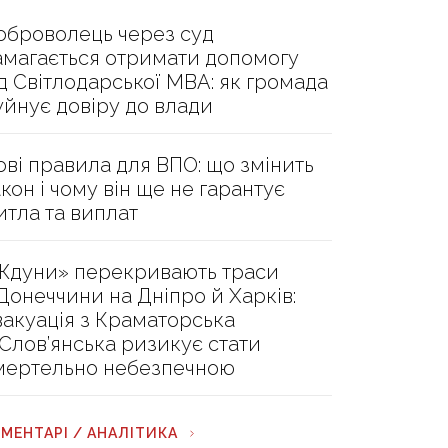
оброволець через суд
амагається отримати допомогу
ід Світлодарської МВА: як громада
уйнує довіру до влади
ові правила для ВПО: що змінить
акон і чому він ще не гарантує
итла та виплат
Ждуни» перекривають траси
 Донеччини на Дніпро й Харків:
вакуація з Краматорська
 Слов’янська ризикує стати
мертельно небезпечною
МЕНТАРІ / АНАЛІТИКА