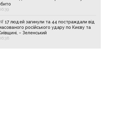
збито
06:39
17 людей загинули та 44 постраждали від
масованого російського удару по Києву та
Київщині, – Зеленський
06:38