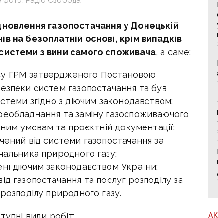
е фото: Радіо Свобода
дновлення газопостачання у Донецькій
ів на безоплатній основі, крім випадків
 системи з вини самого споживача
, а саме:
су ГРМ затвердженого Постановою
безпеки систем газопостачання та був
истеми згідно з діючим законодавством;
реобладнання та заміну газоспоживаючого
чним умовам та проєктній документації;
чений від системи газопостачання за
чальника природного газу;
ені діючим законодавством України;
ід газопостачання та послуг розподілу за
 розподілу природного газу.
тупні види робіт:
А