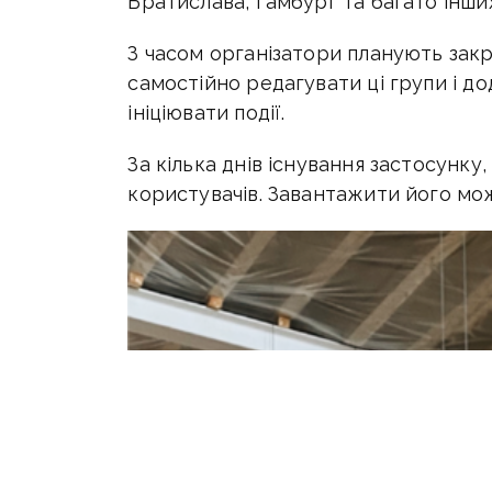
Братислава, Гамбург та багато інши
З часом організатори планують закрі
самостійно редагувати ці групи і д
ініціювати події.
За кілька днів існування застосунку,
користувачів. Завантажити його мо