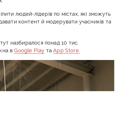
х.
пити людей-лідерів по містах, які зможуть
одавати контент й модерувати учасників та
 тут назбиралося понад 10 тис.
жна в
Google Play
та
App Store.