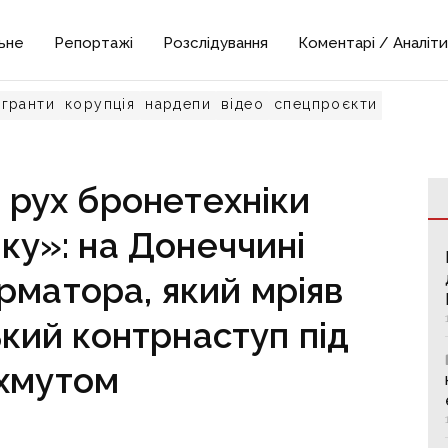
ьне
Репортажі
Розслідування
Коментарі / Аналіти
гранти
корупція
нардепи
відео
спецпроєкти
 рух бронетехніки
ку»: на Донеччині
рматора, який мріяв
ький контрнаступ під
хмутом