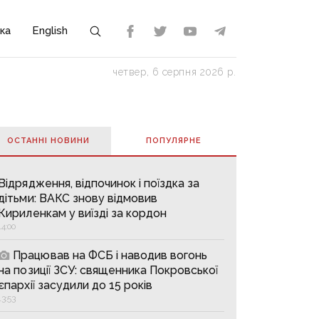
ка
English
четвер, 6 серпня 2026 р.
ОСТАННІ НОВИНИ
ПОПУЛЯРНE
Відрядження, відпочинок і поїздка за
дітьми: ВАКС знову відмовив
Кириленкам у виїзді за кордон
14:00
Працював на ФСБ і наводив вогонь
на позиції ЗСУ: священника Покровської
єпархії засудили до 15 років
13:53