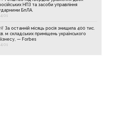
російських НПЗ та засоби управління
ударними БпЛА.
14:01
За останній місяць росія знищила 400 тис.
кв. м складських приміщень українського
бізнесу, — Forbes
14:01