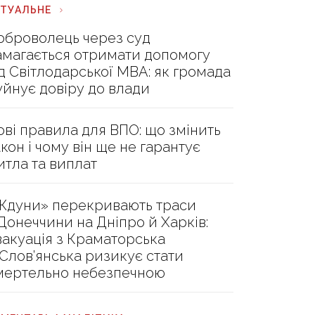
КТУАЛЬНЕ
оброволець через суд
амагається отримати допомогу
ід Світлодарської МВА: як громада
уйнує довіру до влади
ові правила для ВПО: що змінить
акон і чому він ще не гарантує
итла та виплат
Ждуни» перекривають траси
 Донеччини на Дніпро й Харків:
вакуація з Краматорська
 Слов’янська ризикує стати
мертельно небезпечною