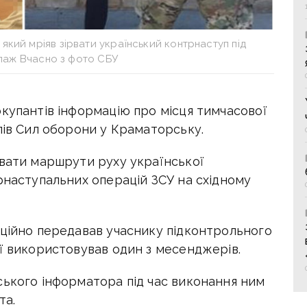
який мріяв зірвати український контрнаступ під
аж Вчасно з фото СБУ
купантів інформацію про місця тимчасової
лів Сил оборони у Краматорську.
увати маршрути руху української
рнаступальних операцій ЗСУ на східному
нційно передавав учаснику підконтрольного
ї використовував один з месенджерів.
ського інформатора під час виконання ним
та.