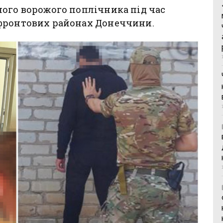
ного ворожого поплічника під час
ифронтових районах Донеччини.