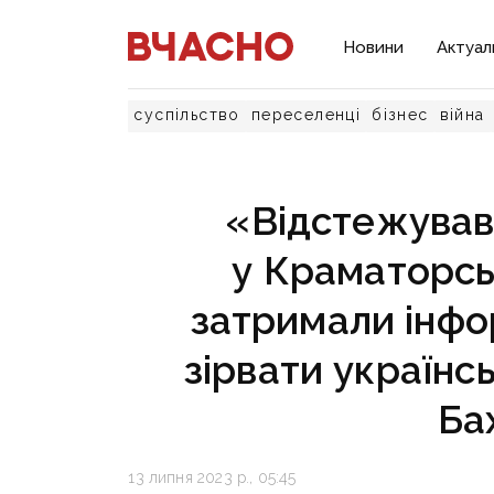
Новини
Актуал
суспільство
переселенці
бізнес
війна
«Відстежував
у Краматорсь
затримали інфо
зірвати українс
Ба
13 липня 2023 р., 05:45