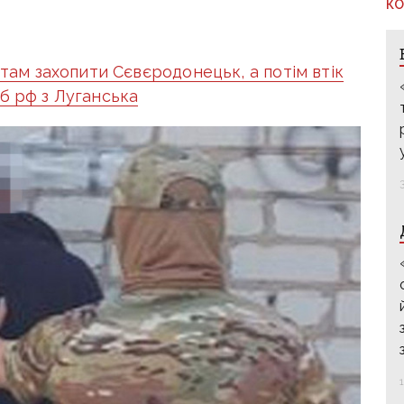
КО
ам захопити Сєвєродонецьк, а потім втік
б рф з Луганська