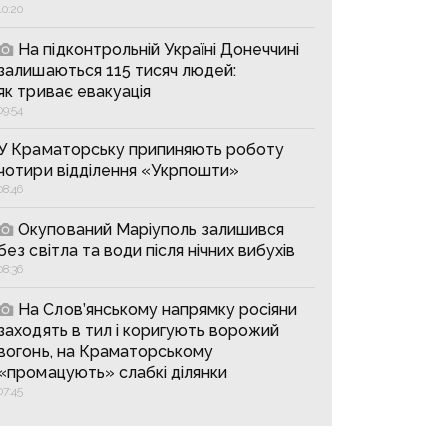
10:20
На підконтрольній Україні Донеччині
залишаються 115 тисяч людей:
як триває евакуація
09:54
У Краматорську припиняють роботу
чотири відділення «Укрпошти»
08:46
Окупований Маріуполь залишився
без світла та води після нічних вибухів
08:36
На Слов’янському напрямку росіяни
заходять в тил і коригують ворожий
вогонь, на Краматорському
«промацують» слабкі ділянки
07:45