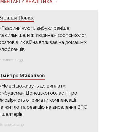
МЕНТАРІ / АНАЛІТИКА
Віталій Новик
«Тварини чують вибухи раніше
та сильніше, ніж людина»: зоопсихолог
розповів, як війна впливає на домашніх
улюбленців
31 липня, 12:33
Дмитро Михальов
«Не всі доживуть до виплат»:
омбудсман Донецької області про
ймовірність отримати компенсації
за житло та реакцію на виселення ВПО
з шелтерів
16 червня, 11:39