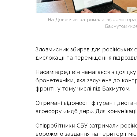
На Донеччині затримали інформатора, 
Бахмутом/кол
Зловмисник збирав для російських о
дислокації та переміщення підрозді
Насамперед він намагався відслідк
бронетехніки, яка залучена до конт
фронті, у тому числі під Бахмутом.
Отримані відомості фігурант диста
агресору «мдб днр». Для комунікаці
Співробітники СБУ затримали росій
ворожого завдання на території міс