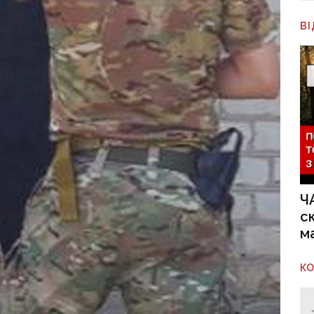
В
Ч
с
м
К