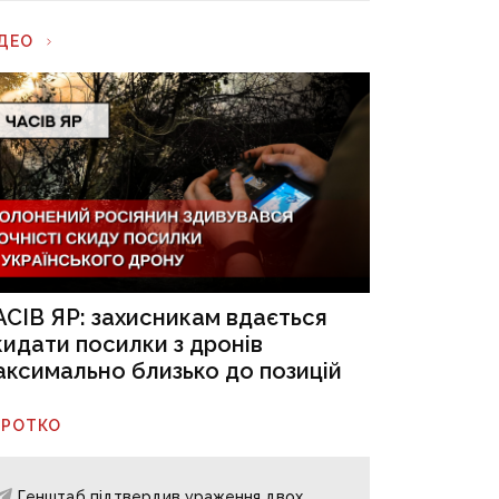
ІДЕО
АСІВ ЯР: захисникам вдається
кидати посилки з дронів
аксимально близько до позицій
ОРОТКО
Генштаб підтвердив ураження двох