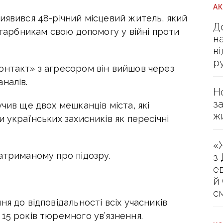
А
иявився 48-річний місцевий житель, який
Д
загарбникам свою допомогу у війні проти
н
в
р
онтакт» з агресором він вийшов через
налів.
Н
з
чив ще двох мешканців міста, які
ж
 українських захисників як пересічні
«
атриманому про підозру.
з
е
й
с
я до відповідальності всіх учасників
15 років тюремного ув’язнення.