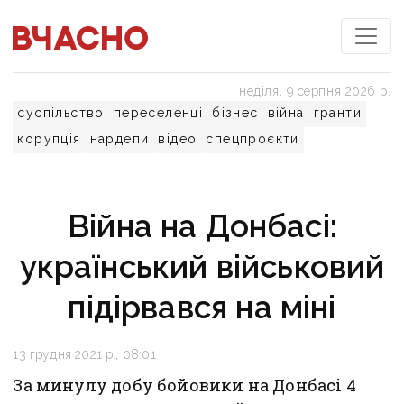
неділя, 9 серпня 2026 р.
суспільство
переселенці
бізнес
війна
гранти
корупція
нардепи
відео
спецпроєкти
Війна на Донбасі:
український військовий
підірвався на міні
13 грудня 2021 р., 08:01
За минулу добу бойовики на Донбасі 4