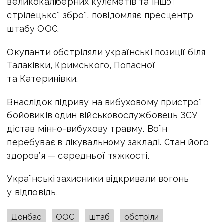
великокаліберних кулеметів та іншої
стрілецької зброї, повідомляє пресцентр
штабу ООС.
Окупанти обстріляли українські позиції біля
Талаківки, Кримського, Попасної
та Катеринівки.
Внаслідок підриву на вибуховому пристрої
бойовиків один військовослужбовець ЗСУ
дістав мінно-вибухову травму. Воїн
перебуває в лікувальному закладі. Стан його
здоров’я — середньої тяжкості.
Українські захисники відкривали вогонь
у відповідь.
Донбас
ООС
штаб
обстріли