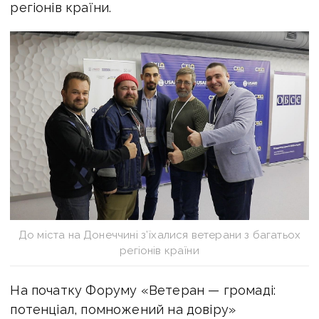
регіонів країни.
До міста на Донеччині з’їхалися ветерани з багатьох
регіонів країни
На початку Форуму «Ветеран — громаді:
потенціал, помножений на довіру»