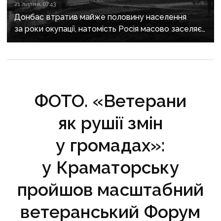
21 липня, 07:43
Донбас втратив майже половину населення
за роки окупації, натомість Росія масово заселяє
регіон своїми громадянами — ГУР
ФОТО. «Ветерани
як рушії змін
у громадах»:
у Краматорську
пройшов масштабний
ветеранський Форум