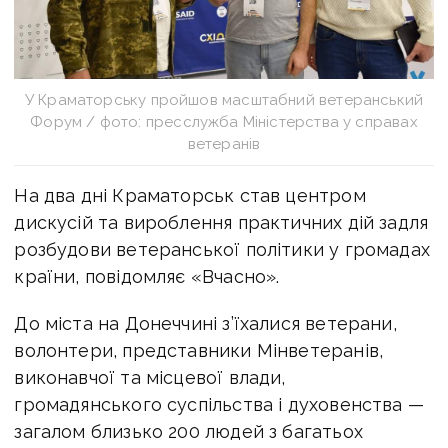
У Краматорську пройшов масштабний ветеранський
Форум / фото: пресслужба Міністерства у справах
ветеранів
На два дні Краматорськ став центром
дискусій та вироблення практичних дій задля
розбудови ветеранської політики у громадах
країни, повідомляє «Вчасно».
До міста на Донеччині з’їхалися ветерани,
волонтери, представники Мінветеранів,
виконавчої та місцевої влади,
громадянського суспільства і духовенства —
загалом близько 200 людей з багатьох