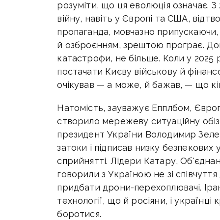
розуміти, що ця еволюція означає. З
війну, навіть у Європі та США, відт
пропаганда, мовчазно припускаючи,
й озброєнням, зрештою програє. До
катастрофи, не більше. Коли у 2025
постачати Києву військову й фінанс
очікував — а може, й бажав, — що к
Натомість, зауважує Епплбом, Європ
створило мережеву ситуаційну обізн
президент України Володимир Зелен
затоки і підписав низку безпекових
сприйнятті. Лідери Катару, Об'єднан
говорили з Україною не зі співчуття
придбати дрони-перехоплювачі. Іран
технології, що й росіяни, і українці
боротися.