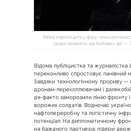
Війна переходить у фазу технологічного
удари змінюють хід бойових дій — 
Відома публіцистка та журналістка 
переконливо спростовує панівний н
Завдяки технологічному прориву — м
дронам-перехоплювачам і далекобі
де-факто заморозили лінію фронту і
ворожих солдатів. Водночас україн
нафтопереробну та логістичну інфр
потенціал. На дипломатичному фрон
на бажаного партнера: лідери держ