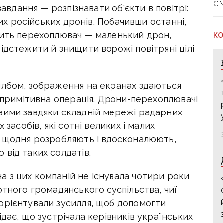
с
завдання — розпізнавати об'єкти в повітрі:
вих російських дронів. Побачивши останні,
дить перехоплювач — маленький дрон,
КО
ідстежити й знищити ворожі повітряні цілі
плбом, зображення на екранах здаються
е примітивна операція. Дрони-перехоплювачі
вими завдяки складній мережі радарних
 засобів, які сотні великих і малих
й щодня розробляють і вдосконалюють,
від таких солдатів.
 з цих компаній не існувала чотири роки
отного громадянського суспільства, чиї
орієнтували зусилля, щоб допомогти
дає, що зустрічала керівників українських