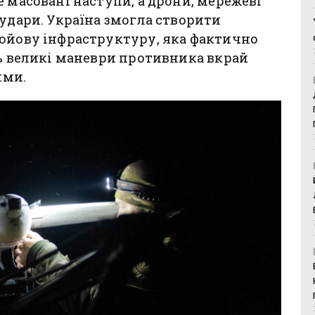
 масовані наступи, а дрони, мережеві
 удари. Україна змогла створити
бойову інфраструктуру, яка фактично
ть великі маневри противника вкрай
ими.