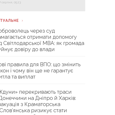
7 серпня, 05:23
КТУАЛЬНЕ
оброволець через суд
амагається отримати допомогу
ід Світлодарської МВА: як громада
уйнує довіру до влади
ові правила для ВПО: що змінить
акон і чому він ще не гарантує
итла та виплат
Ждуни» перекривають траси
 Донеччини на Дніпро й Харків:
вакуація з Краматорська
 Слов’янська ризикує стати