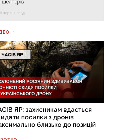
з шелтерів
16 червня, 11:39
ІДЕО
АСІВ ЯР: захисникам вдається
кидати посилки з дронів
аксимально близько до позицій
ОРОТКО