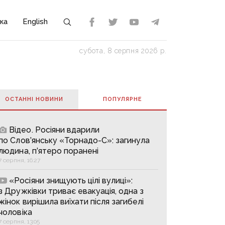
ка
English
субота, 8 серпня 2026 р.
ОСТАННІ НОВИНИ
ПОПУЛЯРНE
Відео. Росіяни вдарили
по Слов’янську «Торнадо-С»: загинула
людина, п’ятеро поранені
7 серпня, 16:27
«Росіяни знищують цілі вулиці»:
з Дружківки триває евакуація, одна з
жінок вирішила виїхати після загибелі
чоловіка
7 серпня, 13:05