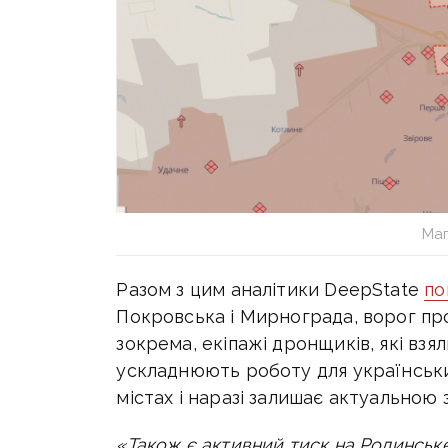
Мап
Разом з цим аналітики DeepState
по
Покровська і Мирнограда, ворог пр
зокрема, екіпажі дронщиків, які взя
ускладнюють роботу для українськи
містах і наразі залишає актуальною
«Також є активний тиск на Родинське