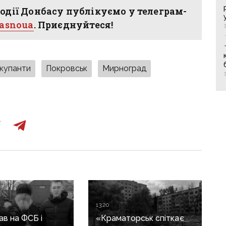
одії Донбасу публікуємо у телеграм-
hasnoua
. Приєднуйтеся!
окупанти
Покровськ
Мирноград
13:20
в на ФСБ і
«Краматорськ спіткає