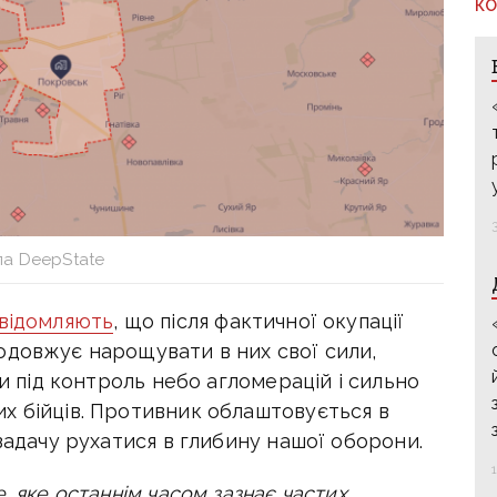
КО
а DeepState
відомляють
, що
після фактичної окупації
одовжує нарощувати в них свої сили,
ли під контроль небо агломерацій і сильно
х бійців. Противник облаштовується в
 задачу рухатися в глибину нашої оборони.
, яке останнім часом зазнає частих