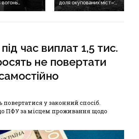
 вогонь
доля окупованих міст»:
ії ЗСУ:
військовий оглядач про
ика Покровської
те, чи вдасться армії
засудили до 15
рф захопити останню
агломерацію Донеччини
до кінця 2026 року
під час виплат 1,5 тис.
просять не повертати
самостійно
 повертатися у законний спосіб.
до ПФУ за місцем проживання щодо