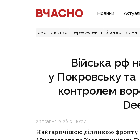
Новини
Актуал
суспільство
переселенці
бізнес
війна
Війська рф 
у Покровську та 
контролем вор
De
29 травня 2026 р., 10:27
Найгарячішою ділянкою фронту 