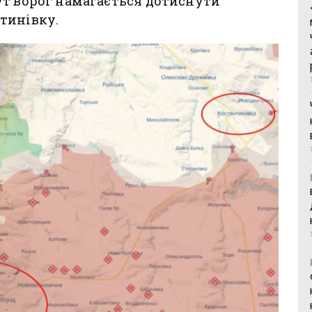
ут ворог намагається дотиснути
тинівку.