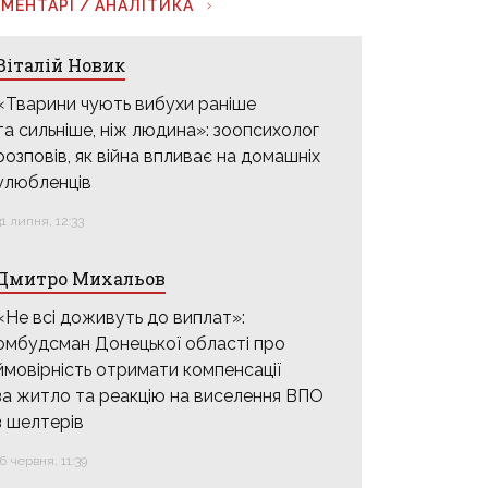
МЕНТАРІ / АНАЛІТИКА
Віталій Новик
«Тварини чують вибухи раніше
та сильніше, ніж людина»: зоопсихолог
розповів, як війна впливає на домашніх
улюбленців
31 липня, 12:33
Дмитро Михальов
«Не всі доживуть до виплат»:
омбудсман Донецької області про
ймовірність отримати компенсації
за житло та реакцію на виселення ВПО
з шелтерів
16 червня, 11:39