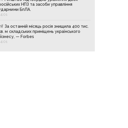
російських НПЗ та засоби управління
ударними БпЛА.
14:01
За останній місяць росія знищила 400 тис.
кв. м складських приміщень українського
бізнесу, — Forbes
14:01