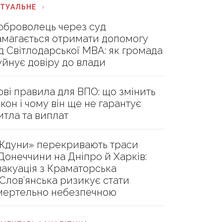
КТУАЛЬНЕ
оброволець через суд
амагається отримати допомогу
ід Світлодарської МВА: як громада
уйнує довіру до влади
ові правила для ВПО: що змінить
акон і чому він ще не гарантує
итла та виплат
Ждуни» перекривають траси
 Донеччини на Дніпро й Харків:
вакуація з Краматорська
 Слов’янська ризикує стати
мертельно небезпечною