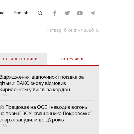
ка
English
четвер, 6 серпня 2026 р.
ОСТАННІ НОВИНИ
ПОПУЛЯРНE
Відрядження, відпочинок і поїздка за
дітьми: ВАКС знову відмовив
Кириленкам у виїзді за кордон
14:00
Працював на ФСБ і наводив вогонь
на позиції ЗСУ: священника Покровської
єпархії засудили до 15 років
13:53