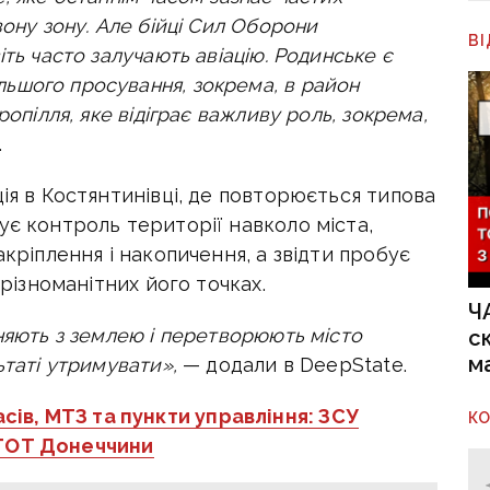
вону зону. Але бійці Сил Оборони
В
ть часто залучають авіацію. Родинське є
ьшого просування, зокрема, в район
ропілля, яке відіграє важливу роль, зокрема,
.
ція в Костянтинівці, де повторюється типова
ує контроль території навколо міста,
акріплення і накопичення, а звідти пробує
 різноманітних його точках.
Ч
няють з землею і перетворюють місто
с
м
ьтаті утримувати»,
— додали в DeepState.
ів, МТЗ та пункти управління: ЗСУ
К
 ТОТ Донеччини