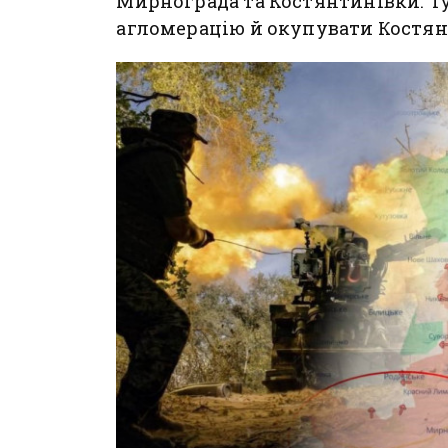
Мирнограда та Костянтинівки. Т
агломерацію й окупувати Костян