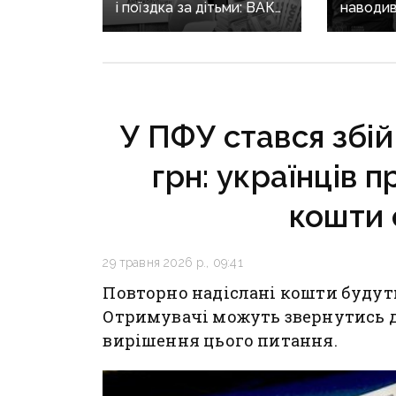
і поїздка за дітьми: ВАКС
наводив
знову відмовив
на позиц
Кириленкам у виїзді
священн
за кордон
єпархії 
років
У ПФУ стався збій 
грн: українців 
кошти 
29 травня 2026 р., 09:41
Повторно надіслані кошти будуть
Отримувачі можуть звернутись 
вирішення цього питання.