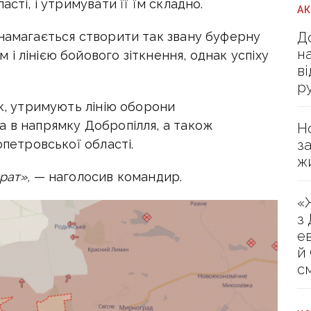
сті, і утримувати її їм складно.
А
Д
 намагається створити так звану буферну
н
і лінією бойового зіткнення, однак успіху
в
р
ук, утримують лінію оборони
а в напрямку Добропілля, а також
Н
з
опетровської області.
ж
рат»,
— наголосив командир.
«
з
е
й
с