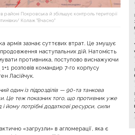
в районі Покровська й збільшує контроль території
тинівки/ Колаж "Вчасно"
а армія зазнає суттєвих втрат. Це змушує
 продовження наступальних дій. Натомість
мувати противника, поступово виснажуючи
ю
1+1 розповів командир 7-го корпусу
ен Ласійчук.
ий один із підрозділів — 90-та танкова
сюди. Це теж показник того, що противник уже
і йому потрібні додаткові ресурси, сили
актично «загрузли» в агломерації, яка є