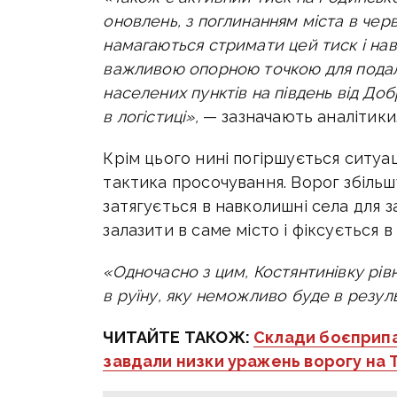
оновлень, з поглинанням міста в чер
намагаються стримати цей тиск і наві
важливою опорною точкою для подал
населених пунктів на південь від Доб
в логістиці»,
— зазначають аналітики
Крім цього нині погіршується ситуа
тактика просочування. Ворог збільш
затягується в навколишні села для з
залазити в саме місто і фіксується в
«Одночасно з цим, Костянтинівку рів
в руїну, яку неможливо буде в резул
ЧИТАЙТЕ ТАКОЖ:
Склади боєприпас
завдали низки уражень ворогу на