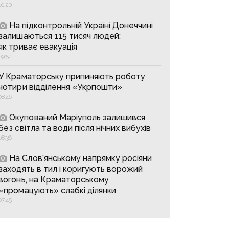
10:20
На підконтрольній Україні Донеччині
залишаються 115 тисяч людей:
як триває евакуація
09:54
У Краматорську припиняють роботу
чотири відділення «Укрпошти»
08:46
Окупований Маріуполь залишився
без світла та води після нічних вибухів
08:36
На Слов’янському напрямку росіяни
заходять в тил і коригують ворожий
вогонь, на Краматорському
«промацують» слабкі ділянки
07:45