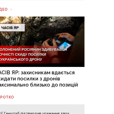
ІДЕО
АСІВ ЯР: захисникам вдається
кидати посилки з дронів
аксимально близько до позицій
ОРОТКО
Генштаб підтвердив ураження двох