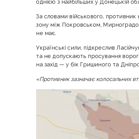
однією з найбільших у Донецькій обла
За словами військового, противник
зону між Покровськом, Мирноградом 
не має.
Українські сили, підкреслив Ласійч
та не допускають просування ворог
на захід — у бік Гришиного та Дніпр
«Противник зазначає колосальних вт