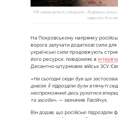
РФ намагається створити «буферну зону» 
навколо Костян
На Покровському напрямку російськ
ворога залучати додаткові сили для
українські сили продовжують стри
його ресурси, повідомляє в
інтерв'
Десантно-штурмових військ ЗСУ Євг
«На сьогодні сюди був ще застосован
дивізія. Її підрозділи були втягнуті 
неспроможний десь рухатися вперед 
та засоби»,
— зазначив Ласійчук.
Він додав, що російські підрозділи ф