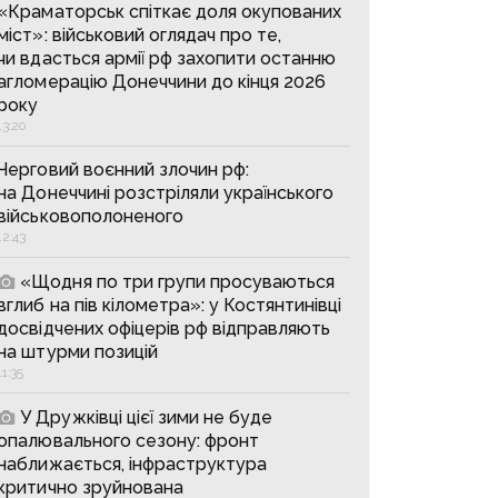
«Краматорськ спіткає доля окупованих
міст»: військовий оглядач про те,
чи вдасться армії рф захопити останню
агломерацію Донеччини до кінця 2026
року
13:20
Черговий воєнний злочин рф:
на Донеччині розстріляли українського
військовополоненого
12:43
«Щодня по три групи просуваються
вглиб на пів кілометра»: у Костянтинівці
досвідчених офіцерів рф відправляють
на штурми позицій
11:35
У Дружківці цієї зими не буде
опалювального сезону: фронт
наближається, інфраструктура
критично зруйнована