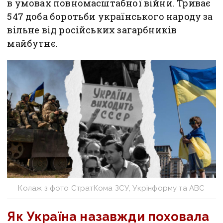
в умовах повномасштабної війни. Триває
547 доба боротьби українського народу за
вільне від російських загарбників
майбутнє.
Колаж з фото СтратКома ЗСУ, Укрінформу та ABC
Як Україна назавжди поховала