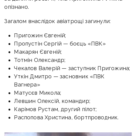
опізнано.
Загалом внаслідок авіатрощі загинули:
Пригожин Євгеній;
Пропустін Сергій — боєць «ПВК»
Макарян Євгеній;
Тотмін Олександр;
Чекалов Валерій — заступник Пригожина;
Уткін Дмитро — засновник «ПВК
Вагнера»
Матусєв Микола;
Левшин Олексій, командир;
Карімов Рустам, другий пілот;
Распопова Христина, бортпроводник.