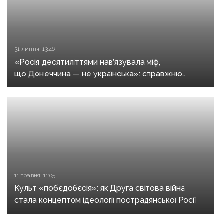
31 липня, 13:46
«Росія десятиліттями нав’язувала міф,
що Донеччина — не українська»: справжню
історію регіону зберуть в унікальному календарі
11 травня, 11:05
Культ «побєдобєсія»: як Друга світова війна
стала концептом ідеології пострадянської Росії