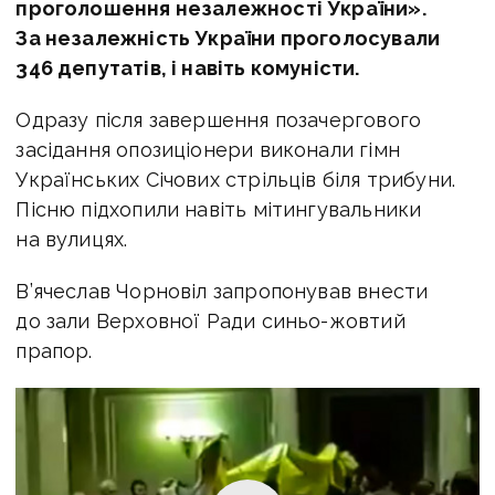
проголошення незалежності України».
За незалежність України проголосували
346 депутатів, і навіть комуністи.
Одразу після завершення позачергового
засідання опозиціонери виконали гімн
Українських Січових стрільців біля трибуни.
Пісню підхопили навіть мітингувальники
на вулицях.
В’ячеслав Чорновіл запропонував внести
до зали Верховної Ради синьо-жовтий
прапор.