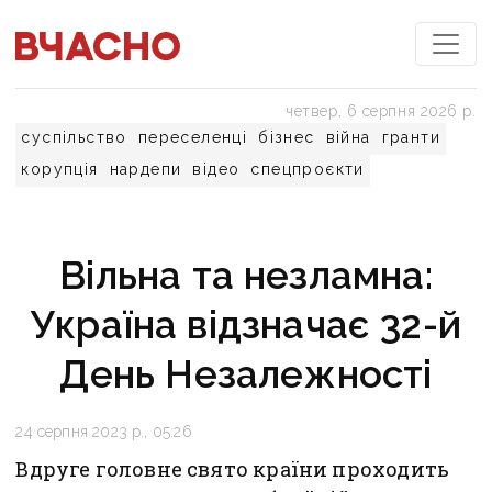
четвер, 6 серпня 2026 р.
суспільство
переселенці
бізнес
війна
гранти
корупція
нардепи
відео
спецпроєкти
Вільна та незламна:
Україна відзначає 32-й
День Незалежності
24 серпня 2023 р., 05:26
Вдруге головне свято країни проходить