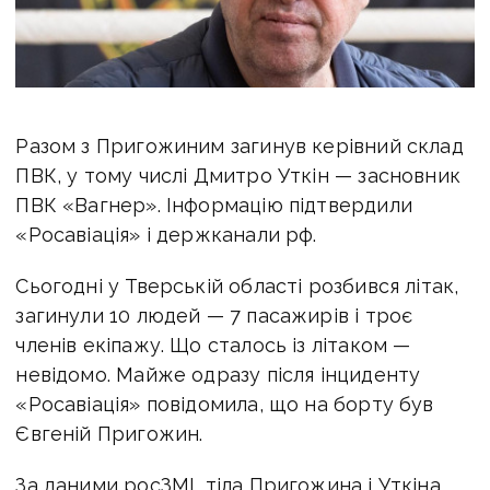
Разом з Пригожиним загинув керівний склад
ПВК, у тому числі
Дмитро Уткін
— засновник
ПВК «Вагнер»
. Інформацію підтвердили
«Росавіація» і держканали рф.
Сьогодні у Тверській області розбився літак,
загинули 10 людей — 7 пасажирів і троє
членів екіпажу. Що сталось із літаком —
невідомо. Майже одразу після інциденту
«Росавіація» повідомила, що на борту був
Євгеній Пригожин.
За даними росЗМІ, тіла Пригожина і Уткіна