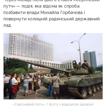
путч» — подія, яка відома як спроба
позбавити влади Михайла Горбачова і
повернути колишній радянський державний
лад.
«Серпневий путч» / фото з відкритих джерел