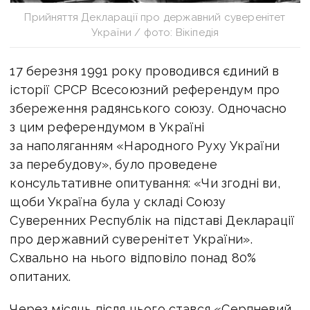
Прийняття Декларації про державний суверенітет
України / фото: Вікіпедія
17 березня 1991 року проводився єдиний в
історії СРСР Всесоюзний референдум про
збереження радянського союзу. Одночасно
з цим референдумом в Україні
за наполяганням «Народного Руху України
за перебудову», було проведене
консультативне опитування: «Чи згодні ви,
щоби Україна була у складі Союзу
Суверенних Республік на підставі Декларації
про державний суверенітет України».
Схвально на нього відповіло понад 80%
опитаних.
Через місяць після цього стався «Серпневий