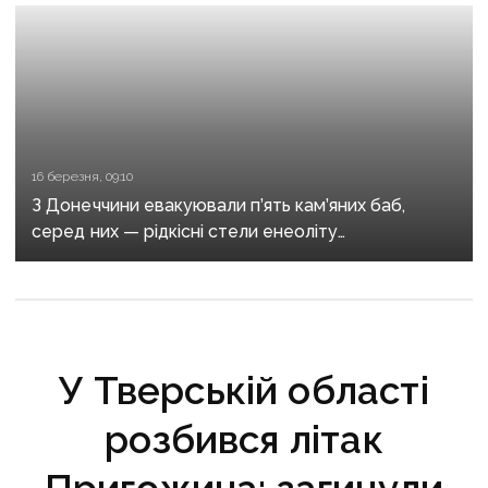
16 березня, 09:10
З Донеччини евакуювали п’ять кам’яних баб,
серед них — рідкісні стели енеоліту
та половецького воїна
У Тверській області
розбився літак