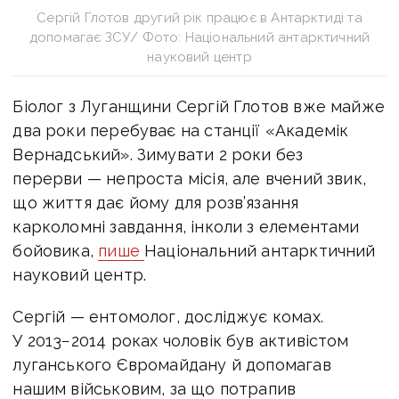
Сергій Глотов другий рік працює в Антарктиді та
допомагає ЗСУ/ Фото: Національний антарктичний
науковий центр
Біолог з Луганщини Сергій Глотов вже майже
два роки перебуває на станції «Академік
Вернадський».
Зимувати 2 роки без
перерви — непроста місія, але вчений звик,
що життя дає йому для розв’язання
карколомні завдання, інколи з елементами
бойовика,
пише
Національний антарктичний
науковий центр.
Сергій — ентомолог, досліджує комах.
У 2013−2014 роках чоловік був активістом
луганського Євромайдану й допомагав
нашим військовим, за що потрапив