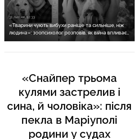
31 липня, 12:33
«Тварини чують вибухи раніше та сильніше, ніж
людина»: зоопсихолог розповів, як війна впливає
на домашніх улюбленців
«Снайпер трьома
кулями застрелив і
сина, й чоловіка»: після
пекла в Маріуполі
родини у судах