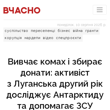
понеділок, 10 серпня 2026 р.
суспільство
переселенці
бізнес
війна
гранти
корупція
нардепи
відео
спецпроєкти
Вивчає комах і збирає
донати: активіст
з Луганська другий рік
досліджує Антарктиду
та допомагає ЗСУ