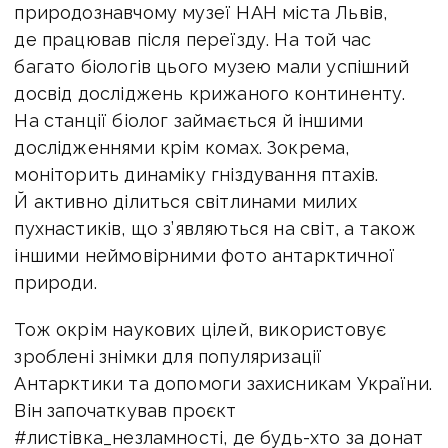
природознавчому музеї НАН міста Львів,
де працював після переїзду. На той час
багато біологів цього музею мали успішний
досвід досліджень крижаного континенту.
На станції біолог займається й іншими
дослідженнями крім комах. Зокрема,
моніторить динаміку гніздування птахів.
Й активно ділиться світлинами милих
пухнастиків, що з’являються на світ, а також
іншими неймовірними фото антарктичної
природи.
Тож окрім наукових цілей, використовує
зроблені знімки для популяризації
Антарктики та допомоги захисникам України.
Він започаткував проєкт
#листівка_незламності, де будь-хто за донат