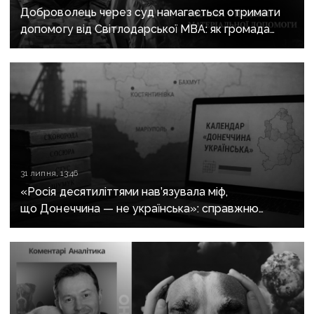
Доброволець через суд намагається отримати
допомогу від Світлодарської МВА: як громада
руйнує довіру до влади
31 липня, 13:46
«Росія десятиліттями нав’язувала міф,
що Донеччина — не українська»: справжню
історію регіону зберуть в унікальному календарі