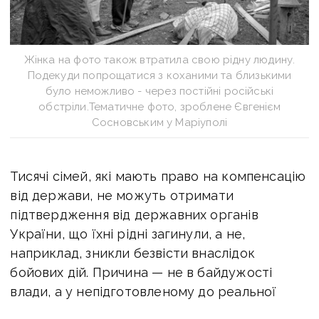
Жінка на фото також втратила свою рідну людину.
Подекуди попрощатися з коханими та близькими
було неможливо - через постійні російські
обстріли.Тематичне фото, зроблене Євгенієм
Сосновським у Маріуполі
Тисячі сімей, які мають право на компенсацію
від держави, не можуть отримати
підтвердження від державних органів
України, що їхні рідні загинули, а не,
наприклад, зникли безвісти внаслідок
бойових дій. Причина — не в байдужості
влади, а у непідготовленому до реальної
війни законодавстві, розповідає військовий