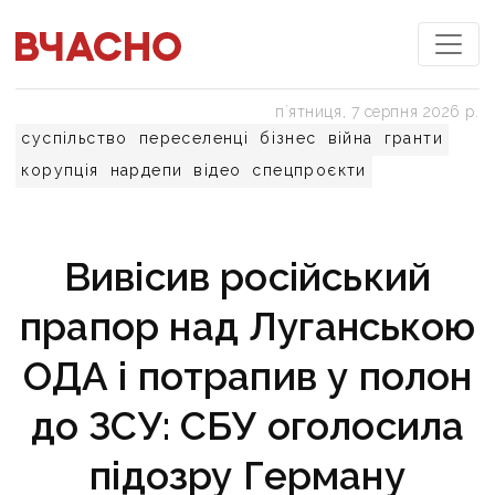
пʼятниця, 7 серпня 2026 р.
суспільство
переселенці
бізнес
війна
гранти
корупція
нардепи
відео
спецпроєкти
Вивісив російський
прапор над Луганською
ОДА і потрапив у полон
до ЗСУ: СБУ оголосила
підозру Герману