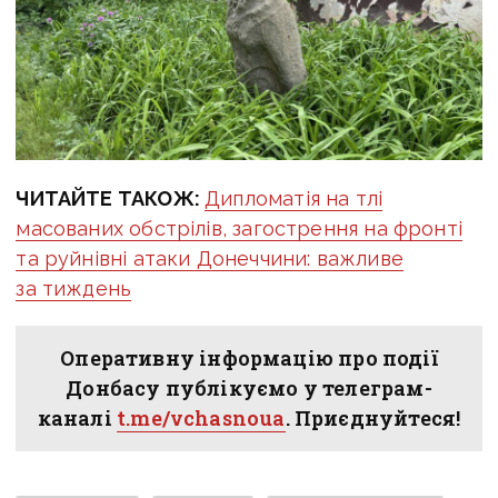
ЧИТАЙТЕ ТАКОЖ:
Дипломатія на тлі
масованих обстрілів, загострення на фронті
та руйнівні атаки Донеччини: важливе
за тиждень
Оперативну інформацію про події
Донбасу публікуємо у телеграм-
каналі
t.me/vchasnoua
. Приєднуйтеся!