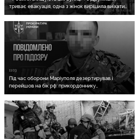
триває евакуація, одна з жінок вирішила виїхати
після загибелі чоловіка
11:03
Під час оборони Маріуполя дезертирував і
перейшов на бік рф: прикордоннику
з «Азовсталі» повідомили про підозру