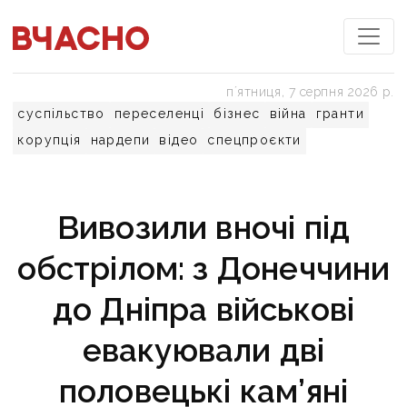
пʼятниця, 7 серпня 2026 р.
суспільство
переселенці
бізнес
війна
гранти
корупція
нардепи
відео
спецпроєкти
Вивозили вночі під
обстрілом: з Донеччини
до Дніпра військові
евакуювали дві
половецькі кам’яні