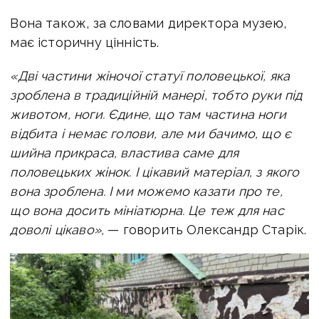
Вона також, за словами директора музею,
має історичну цінність.
«Дві частини жіночої статуї половецької, яка
зроблена в традиційній манері, тобто руки під
животом, ноги. Єдине, що там частина ноги
відбита і немає голови, але ми бачимо, що є
шийна прикраса, властива саме для
половецьких жінок. І цікавий матеріал, з якого
вона зроблена. І ми можемо казати про те,
що вона досить мініатюрна. Це теж для нас
доволі цікаво»,
— говорить Олександр Старік.