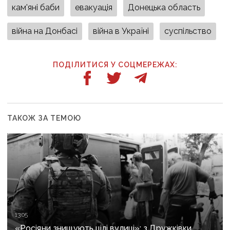
кам'яні баби
евакуація
Донецька область
війна на Донбасі
війна в Україні
суспільство
ПОДІЛИТИСЯ У СОЦМЕРЕЖАХ:
ТАКОЖ ЗА ТЕМОЮ
13:05
«Росіяни знищують цілі вулиці»: з Дружківки