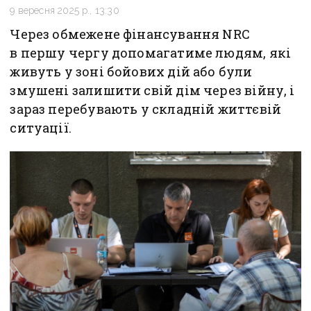
9 вересня 2025 р., 13:30
Через обмежене фінансування NRC
в першу чергу допомагатиме людям, які
живуть у зоні бойових дій або були
змушені залишити свій дім через війну, і
зараз перебувають у складній життєвій
ситуації.