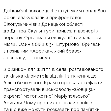
Дві кам’яні половецькі статуї, яким понад 800
років, евакуювали з прифронтової
Білокузьминівки Донецької області
до Дніпра. Скульптури привезли ввечері 7
вересня. Організація евакуації тривала три
місяці. Один з бійців 3-ї штурмової бригади
з позивним «Африка», який брався
за справу, — загинув.
З ризиком для життя із села, розташованого
за кілька кілометрів від лінії зіткнення, до
більш безпечного Краматорська артефакти
транспортували військовослужбовці 56-ї
окремої мотопіхотної Маріупольської
бригади. Чому про них не знали раніше
та що вже можуть розказати про пам’ятки