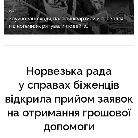
10:17
Зруйновані сходи, палаючі квартири й провалля
під ногами: як рятували людей із
багатоповерхівки в Краматорську
Норвезька рада
у справах біженців
відкрила прийом заявок
на отримання грошової
допомоги