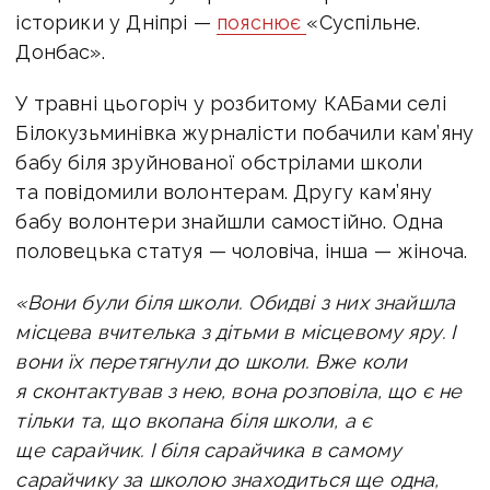
історики у Дніпрі —
пояснює
«Суспільне.
Донбас».
У травні цьогоріч у розбитому КАБами селі
Білокузьминівка журналісти побачили кам’яну
бабу біля зруйнованої обстрілами школи
та повідомили волонтерам. Другу кам’яну
бабу волонтери знайшли самостійно. Одна
половецька статуя — чоловіча, інша — жіноча.
«Вони були біля школи. Обидві з них знайшла
місцева вчителька з дітьми в місцевому яру. І
вони їх перетягнули до школи. Вже коли
я сконтактував з нею, вона розповіла, що є не
тільки та, що вкопана біля школи, а є
ще сарайчик. І біля сарайчика в самому
сарайчику за школою знаходиться ще одна,