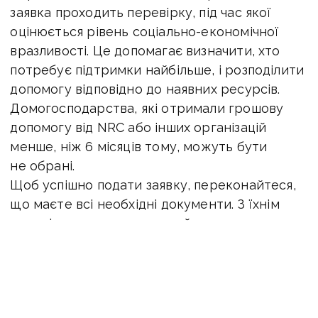
заявка проходить перевірку, під час якої
оцінюється рівень соціально-економічної
вразливості. Це допомагає визначити, хто
потребує підтримки найбільше, і розподілити
допомогу відповідно до наявних ресурсів.
Домогосподарства, які отримали грошову
допомогу від NRC або інших організацій
менше, ніж 6 місяців тому, можуть бути
не обрані.
Щоб успішно подати заявку, переконайтеся,
що маєте всі необхідні документи. З їхнім
переліком ви можете ознайомитися
тут
.
В NRC зазначають, що ф
отографії документів
повинні бути чіткими, кольоровими
та горизонтальними, а знімки екрана мають
містити усю необхідну інформацію.