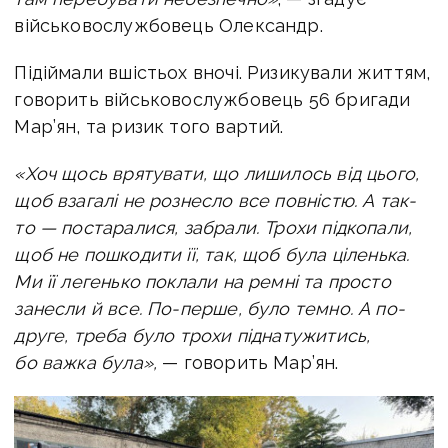
військовослужбовець Олександр.
Підіймали вшістьох вночі. Ризикували життям,
говорить військовослужбовець 56 бригади
Мар’ян, та ризик того вартий.
«Хоч щось врятувати, що лишилось від цього,
щоб взагалі не рознесло все повністю. А так-
то — постаралися, забрали. Трохи підкопали,
щоб не пошкодити її, так, щоб була ціленька.
Ми її легенько поклали на ремні та просто
занесли й все. По-перше, було темно. А по-
друге, треба було трохи піднатужитись,
бо важка була»,
— говорить Мар’ян.