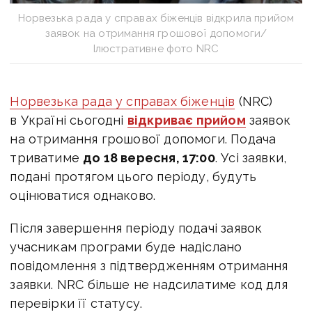
Норвезька рада у справах біженців відкрила прийом
заявок на отримання грошової допомоги/
Ілюстративне фото NRC
Норвезька рада у справах біженців
(NRC)
в Україні сьогодні
відкриває прийом
заявок
на отримання грошової допомоги. Подача
триватиме
до 18 вересня, 17:00
. Усі заявки,
подані протягом цього періоду, будуть
оцінюватися однаково.
Після завершення періоду подачі заявок
учасникам програми буде надіслано
повідомлення з підтвердженням отримання
заявки. NRC більше не надсилатиме код для
перевірки її статусу.