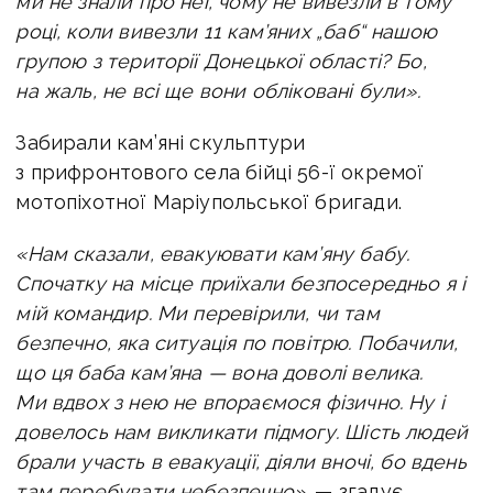
ми не знали про неї, чому не вивезли в тому
році, коли вивезли 11 кам’яних „баб“ нашою
групою з території Донецької області? Бо,
на жаль, не всі ще вони обліковані були».
Забирали кам’яні скульптури
з прифронтового села бійці 56-ї окремої
мотопіхотної Маріупольської бригади.
«Нам сказали, евакуювати кам’яну бабу.
Спочатку на місце приїхали безпосередньо я і
мій командир. Ми перевірили, чи там
безпечно, яка ситуація по повітрю. Побачили,
що ця баба кам’яна — вона доволі велика.
Ми вдвох з нею не впораємося фізично. Ну і
довелось нам викликати підмогу. Шість людей
брали участь в евакуації, діяли вночі, бо вдень
там перебувати небезпечно»
, — згадує