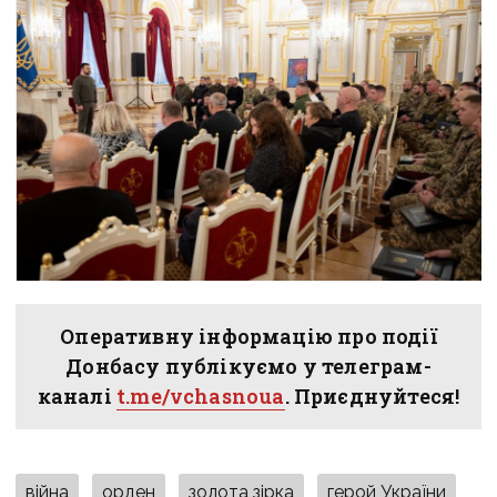
Оперативну інформацію про події
Донбасу публікуємо у телеграм-
каналі
t.me/vchasnoua
. Приєднуйтеся!
війна
орден
золота зірка
герой України