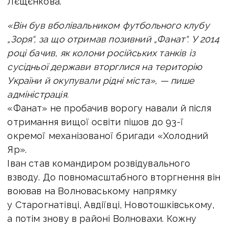
Лєщєнкова.
«Він був вболівальником футбольного клубу
„Зоря“, за що отримав позивний „Фанат“.
У 2014
році бачив, як колони російських танків із
сусідньої держави вторглися на територію
України й окупували рідні міста», — пише
адміністрація.
«Фанат» не пробачив ворогу навали й після
отримання вищої освіти пішов до 93-ї
окремої механізованої бригади «Холодний
Яр».
Іван став командиром розвідувального
взводу. До повномасштабного вторгнення він
воював на Волноваському напрямку
у Старогнатівці, Авдіївці, Новотошківському,
а потім знову в районі Волновахи. Кожну