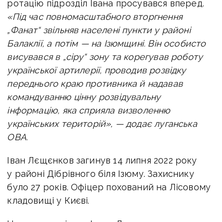
ротацію підрозділ Івана просувався вперед.
«Під час повномасштабного вторгнення
„Фанат“ звільняв населені пункти у районі
Балаклії, а потім — на Ізюмщині.
Він особисто
висувався в „сіру“ зону та корегував роботу
української артилерії, проводив розвідку
переднього краю противника й надавав
командуванню цінну розвідувальну
інформацію, яка сприяла визволенню
українських територій», — додає луганська
ОВА.
Іван Лєщєнков загинув 14 липня 2022 року
у районі Дібрівного біля Ізюму. Захиснику
було 27 років.
Офіцер похований на Лісовому
кладовищі у Києві.