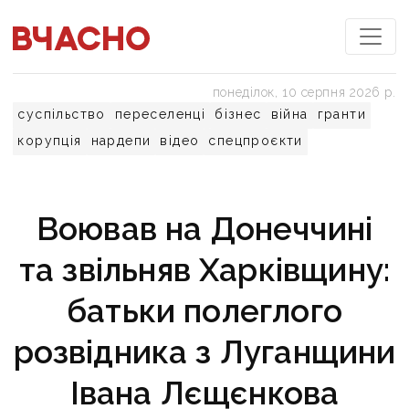
понеділок, 10 серпня 2026 р.
суспільство
переселенці
бізнес
війна
гранти
корупція
нардепи
відео
спецпроєкти
Воював на Донеччині
та звільняв Харківщину:
батьки полеглого
розвідника з Луганщини
Івана Лєщєнкова