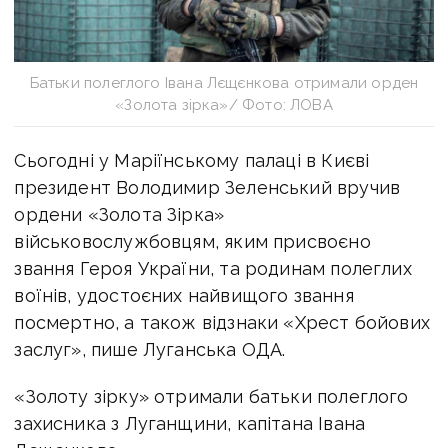
Батьки полеглого Івана Лєщєнкова отримали орден
«Золота зірка»/ Фото: ЛОВА
Сьогодні у
Маріїнському палаці в Києві
п
резидент Володимир Зеленський вручив
ордени «Золота Зірка»
військовослужбовцям, яким присвоєно
звання Героя України, та родинам полеглих
воїнів, удостоєних найвищого звання
посмертно, а також відзнаки «Хрест бойових
заслуг», пише Луганська ОДА.
«Золоту зірку» отримали батьки полеглого
захисника з Луганщини, капітана Івана