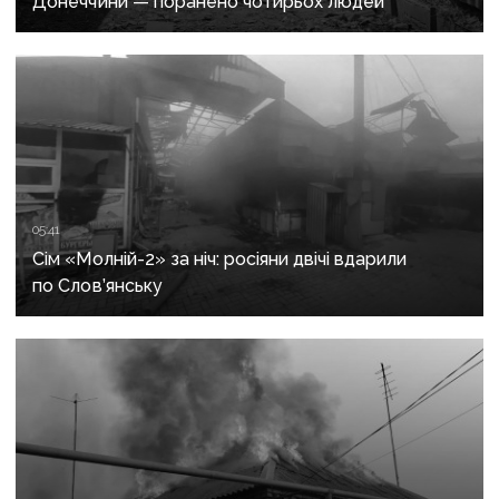
Донеччини — поранено чотирьох людей
05:41
Сім «Молній-2» за ніч: росіяни двічі вдарили
по Слов’янську