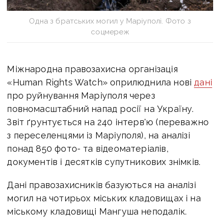
Одна з братських могил у Маріуполі. Фото з
соцмереж
Міжнародна правозахисна організація
«Human Rights Watch» оприлюднила нові
дані
про руйнування Маріуполя через
повномасштабний напад росії на Україну.
Звіт ґрунтується на 240 інтерв'ю (переважно
з переселенцями із Маріуполя), на аналізі
понад 850 фото- та відеоматеріалів,
документів і десятків супутникових знімків.
Дані правозахисників базуються на аналізі
могил на чотирьох міських кладовищах і на
міському кладовищі Мангуша неподалік.