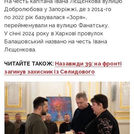
На честь капітана Івана Лєщєнкова вулицю
Добролюбова у Запоріжжі, де з 2014-го
по 2022 рік базувалася «Зоря»,
перейменували на вулицю Фанатську.
У січні 2024 року в Харкові провулок
Балашовський названо на честь Івана
Лєщєнкова.
ЧИТАЙТЕ ТАКОЖ:
Назавжди 39: на фронті
загинув захисник із Селидового