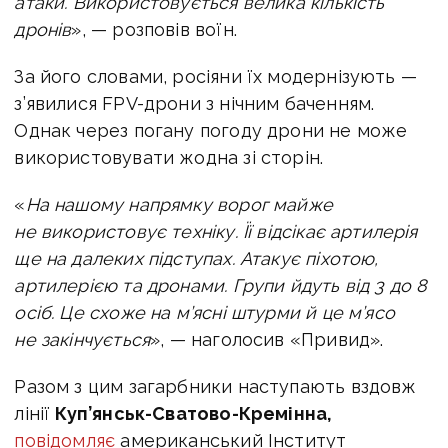
атаки. Використовується велика кількість
дронів
», — розповів воїн.
За його словами, росіяни їх модернізують —
з’явилися FPV-дрони з нічним баченням.
Однак через погану погоду дрони не може
використовувати жодна зі сторін.
«
На нашому напрямку ворог майже
не використовує техніку. Її відсікає артилерія
ще на далеких підступах. Атакує піхотою,
артилерією та дронами. Групи йдуть від 3 до 8
осіб. Це схоже на м’ясні штурми й це м’ясо
не закінчується
», — наголосив «Привид».
Разом з цим загарбники наступають вздовж
лінії
Куп’янськ-Сватово-Кремінна,
повідомляє
американський Інститут