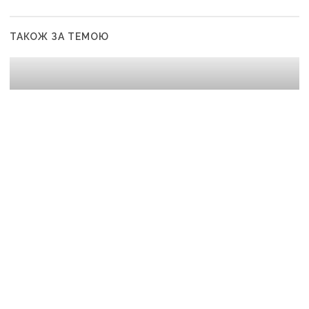
ТАКОЖ ЗА ТЕМОЮ
13:20
«Краматорськ спіткає доля окупованих міст»:
військовий оглядач про те, чи вдасться армії
рф захопити останню агломерацію Донеччини до
кінця 2026 року