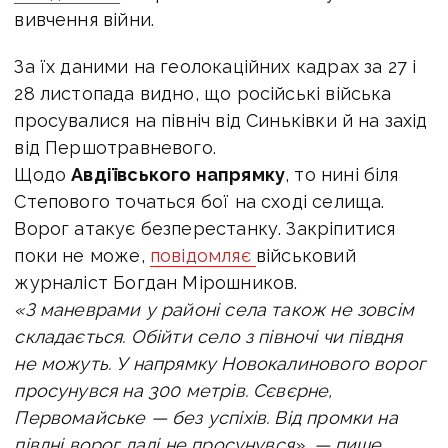
вивчення війни.
За їх даними на геолокаційних кадрах за 27 і
28 листопада видно, що російські війська
просувалися на північ від Синьківки й на захід
від Першотравневого.
Щодо
Авдіївського напрямку
, то нині біля
Степового точаться бої на сході селища.
Ворог атакує безперестанку. Закріпитися
поки не може,
повідомляє
військовий
журналіст Богдан Мірошников.
«З маневрами у районі села також не зовсім
складається. Обійти село з півночі чи півдня
не можуть. У напрямку Новокалинового ворог
просунувся на 300 метрів. Сєвєрне,
Первомайське — без успіхів. Від промки на
півдні ворог далі не просунувся», — пише