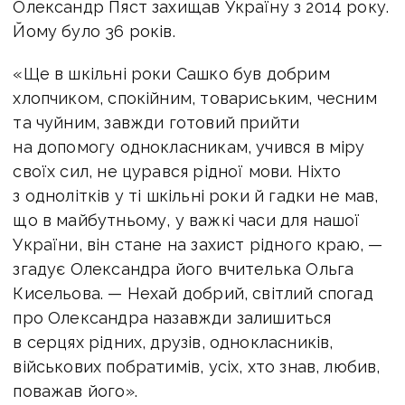
Олександр Пяст захищав Україну з 2014 року.
Йому було 36 років.
«Ще в шкільні роки Сашко був добрим
хлопчиком, спокійним, товариським, чесним
та чуйним, завжди готовий прийти
на допомогу однокласникам, учився в міру
своїх сил, не цурався рідної мови. Ніхто
з однолітків у ті шкільні роки й гадки не мав,
що в майбутньому, у важкі часи для нашої
України, він стане на захист рідного краю, —
згадує Олександра його вчителька Ольга
Кисельова. —
Нехай добрий, світлий спогад
про Олександра назавжди залишиться
в серцях рідних, друзів, однокласників,
військових побратимів, усіх, хто знав, любив,
поважав його».