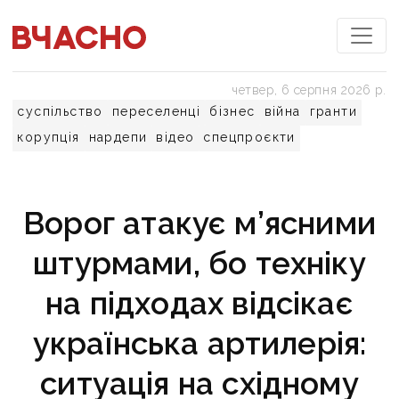
четвер, 6 серпня 2026 р.
суспільство
переселенці
бізнес
війна
гранти
корупція
нардепи
відео
спецпроєкти
Ворог атакує м’ясними
штурмами, бо техніку
на підходах відсікає
українська артилерія:
ситуація на східному