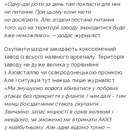
«Одну-дві роти за день там покласти для них
не питання. При цьому вони мети
не досягають. Але згодом постане питання
того, що на території заводу знаходитися буде
вже неможливо», — додає журналіст.
Окупанти щодня закидають коксохімічний
завод із всього наявного арсеналу. Територія
заводу не дуже велика у порівнянні
з Азовсталлю чи сєвєродонецькою промкою.
Але і ситуація тут інакша, пише журналіст:
«Ми змушуємо ворога вбиватися у лобових
атаках без прикриття з флангів. І чим далі - тим
менш боєздатними стають окупанти.
Звичайно, запас міцності в орків великий і
невідомо, чи зможемо ми втримати АКХЗ
у майбутньому. Але одне відомо точно —