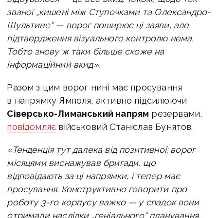
званої „кишені між Ступочками та Олександро-
Шультине“ — ворог поширює ці заяви, але
підтвердження візуального контролю нема.
Тобто знову ж таки більше схоже на
інформаційний вкид».
Разом з цим
ворог нині має просування
в напрямку Ямполя, активно підсилюючи
Сіверсько-Лиманський напрям
резервами,
повідомляє
військовий Станіслав Бунятов.
«Тенденція тут далека від позитивної: ворог
місяцями виснажував бригади, що
відповідають за ці напрямки, і тепер має
просування.
Конструктивно говорити про
роботу 3-го корпусу важко — у спадок вони
отримали наслідки „геніального“ планування