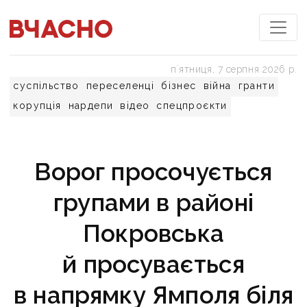
пʼятниця, 7 серпня 2026 р.
суспільство
переселенці
бізнес
війна
гранти
корупція
нардепи
відео
спецпроєкти
Ворог просочується
групами в районі
Покровська
й просувається
в напрямку Ямполя біля