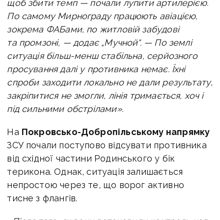
щоб збити темп — почали лупити артилерією.
По самому Мирнограду працюють авіацією,
зокрема ФАБами, по житловій забудові
та промзоні, — додає „Мучной“. —
По землі
ситуація більш-менш стабільна, серйозного
просування далі у противника немає. Їхні
спроби заходити локально не дали результату,
закріпитися не змогли, лінія тримається, хоч і
під сильними обстрілами».
На
Покровсько-Добропільському напрямку
ЗСУ почали поступово відсувати противника
від східної частини Родинського у бік
терикона. Однак, ситуація залишається
непростою через те, що ворог активно
тисне з флангів.