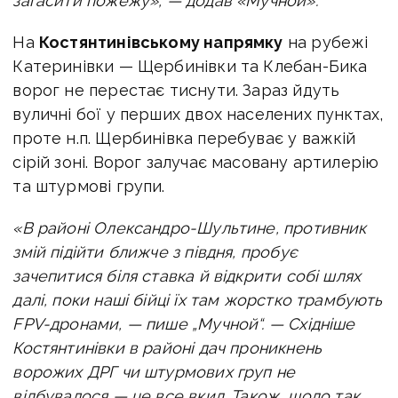
загасити пожежу», — додав «Мучной».
На
Костянтинівському напрямку
на рубежі
Катеринівки — Щербинівки та Клебан-Бика
ворог не перестає тиснути. Зараз йдуть
вуличні бої у перших двох населених пунктах,
проте н.п. Щербинівка перебуває у важкій
сірій зоні. Ворог залучає масовану артилерію
та штурмові групи.
«В районі Олександро-Шультине, противник
змій підійти ближче з півдня, пробує
зачепитися біля ставка й відкрити собі шлях
далі, поки наші бійці їх там жорстко трамбують
FPV-дронами, — пише „Мучной“. — Східніше
Костянтинівки в районі дач проникнень
ворожих ДРГ чи штурмових груп не
відбувалося — це все вкид.
Також, щодо так