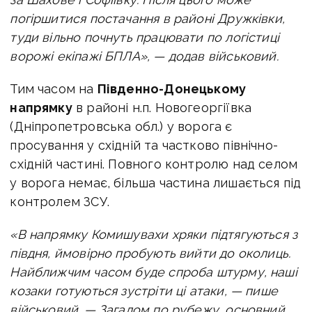
погіршитися постачання в районі Дружківки,
туди вільно почнуть працювати по логістиці
ворожі екіпажі БПЛА», — додав військовий.
Тим часом на
Південно-Донецькому
напрямку
в районі н.п. Новогеоргіївка
(Дніпропетровська обл.) у ворога є
просування у східній та частково північно-
східній частині. Повного контролю над селом
у ворога немає, більша частина лишається під
контролем ЗСУ.
«В напрямку Комишувахи хряки підтягуються з
півдня, ймовірно пробують вийти до околиць.
Найближчим часом буде спроба штурму, наші
козаки готуються зустріти ці атаки, — пише
військовий. —
Загалом по рубежу, основний