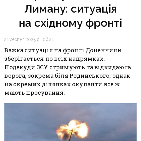
Лиману: ситуація
на східному фронті
21 серпня 2025 р., 06:21
Важка ситуація на фронті Донеччини
зберігається по всіх напрямках.
Подекуди ЗСУ стримують та відкидають
ворога, зокрема біля Родинського, однак
на окремих ділянках окупанти все ж
мають просування.