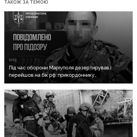
ТАКОЖ ЗА ТЕМОЮ
11:03
Під час оборони Маріуполя дезертирував і
перейшов на бік рф: прикордоннику
з «Азовсталі» повідомили про підозру