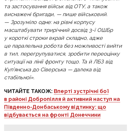
та застосування військ від ОТУ, а також
виснажені бригади, — пише військовий.
—
Зрозуміло одне: на рівні корпусу
масштабувати трирічний досвід 3-ї ОШБр
у короткі строки вкрай складно, адже
це паралельна робота без можливості вийти
в тил, перегрупуватися, зробити переоцінку
ситуації на лінії фронту тощо. Та й ЛБЗ від
Куп’янська до Сіверська — далека від
стабільної».
ЧИТАЙТЕ ТАКОЖ:
Вперті зустрічні бої
в районі Добропілля й активний наступ на
Південно-Донбаському відтинку: що
відбувається на фронті Донеччини