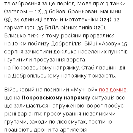
та озброєння за це період. Мова про: 3 танки
(загалом — 12), 3 бойові броньовані машини
(9), 24 одиниці авто- й мототехніки (124), 12
гармат (30), 35 БпЛА різних типів (126).
Близько тижня тому росіяни прорвалися
на 10 км поблизу Добропілля. Бійці «Азову» 15
серпня зачистили декілька населених пунктів
і зупинили просування ворога
на Покровському напрямку. Стабілізаційні дії
на Добропільському напрямку тривають.
Військовий на позивний «Мучной»
повідомив
,
що на
Покровському напрямку
ситуація все
ще залишається напруженою, ворог пробує
різні варіанти: просочування невеликими
групами, заходи по лісосмугах, постійно
працюють дрони та артилерія.