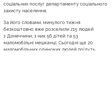
соціальних послуг департаменту соціального
захисту населення.
За його словами, минулого тижня
безкоштовно вже розселили 215 людей
з Донеччини, з них 56 дітей та 53
маломобільні мешканці. Сьогодні ще 20
маломобільних одиноких людей поїдуть
до геріатричних пансіонатів Київської
області.
Збільшилась й кількість людей, які проходять
через транзитний пункт у Павлограді. Тут
приймають не тільки мешканців Донецької
області, але й також Дніпропетровської
та навіть Запорізької областей, які
евакуюються з небезпечної території.