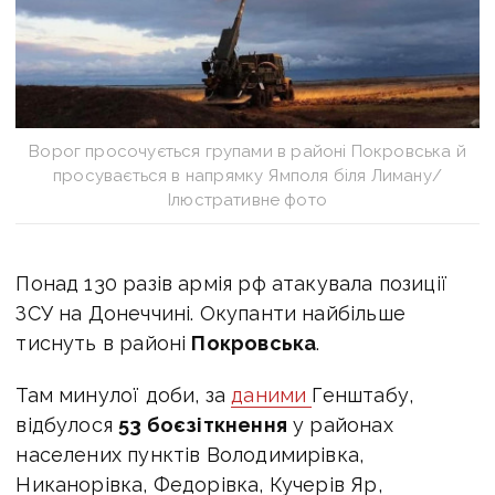
Ворог просочується групами в районі Покровська й
просувається в напрямку Ямполя біля Лиману/
Ілюстративне фото
Понад 130 разів армія рф атакувала позиції
ЗСУ на Донеччині. Окупанти найбільше
тиснуть в районі
Покровська
.
Там минулої доби, за
даними
Генштабу,
відбулося
53 боєзіткнення
у районах
населених пунктів Володимирівка,
Никанорівка, Федорівка, Кучерів Яр,