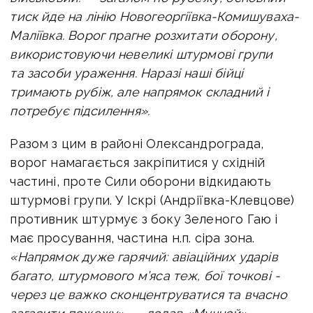
тиск йде на лінію Новогеоргіївка-Комишуваха-
Маліївка. Ворог прагне розхитати оборону,
використовуючи невеликі штурмові групи
та засоби ураження. Наразі наші бійці
тримають рубіж, але напрямок складний і
потребує підсилення».
Разом з цим в районі Олександрограда,
ворог намагається закріпитися у східній
частині, проте Сили оборони відкидають
штурмові групи. У Іскрі (Андріївка-Клевцове)
противник штурмує з боку Зеленого Гаю і
має просування, частина н.п. сіра зона.
«Напрямок дуже гарячий: авіаційних ударів
багато, штурмового м’яса теж, бої точкові -
через це важко сконцентруватися та вчасно