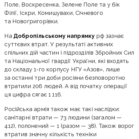
Поле, Воскресенка, Зелене Поле та у бік
Філії, Іскри, Комишувахи, Січневого
та Новогригорівки.
На
Добропільському напрямку
рф зазнає
суттєвих втрат.
У результаті активних
спільних дій частин і підрозділів Збройних Сил
та Національної гвардії України, які входять
до складу 1-го корпусу НГУ «Азов», лише
за останні три доби росіяни безповоротно
втратили 206 людей. А від початку операції
ця цифра сягає 1 116.
Російська армія також має такі наслідки:
санітарні втрати — 73 людини (загалом —
412), полонений — 1 (разом — 38).
Також ворог
втратив значну кількість техніки