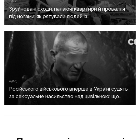
10:17
Зруйновані сходи, палаючі квартири й провалля
під ногами: як рятували людей із
багатоповерхівки в Краматорську
09:05
Російського військового вперше в Україні судять
за сексуальне насильство над цивільною: що
відомо про справу