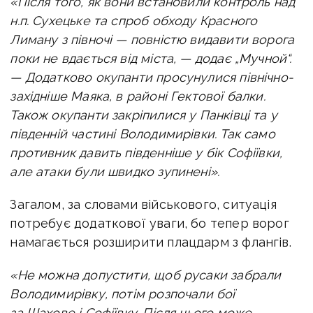
«Після того, як вони встановили контроль над
н.п. Сухецьке та спроб обходу Красного
Лиману з півночі — повністю видавити ворога
поки не вдається від міста, — додає „Мучной“.
—
Додатково окупанти просунулися північно-
західніше Маяка, в районі Гектової балки.
Також окупанти закріпилися у Панківці та у
південній частині Володимирівки. Так само
противник давить південніше у бік Софіївки,
але атаки були швидко зупинені».
Загалом, за словами військового, ситуація
потребує додаткової уваги, бо тепер ворог
намагається розширити плацдарм з флангів.
«Не можна допустити, щоб русаки забрали
Володимирівку, потім розпочали бої
за Шахове і Софіївку. Після цього може