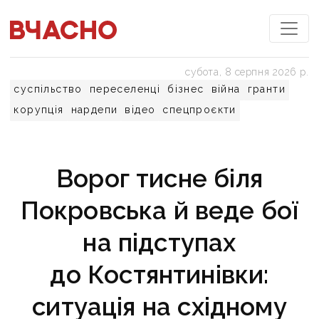
субота, 8 серпня 2026 р.
суспільство
переселенці
бізнес
війна
гранти
корупція
нардепи
відео
спецпроєкти
Ворог тисне біля
Покровська й веде бої
на підступах
до Костянтинівки:
ситуація на східному