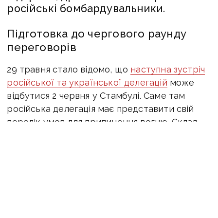
російські бомбардувальники.
Підготовка до чергового раунду
переговорів
29 травня стало відомо, що
наступна зустріч
російської та української делегацій
може
відбутися 2 червня у Стамбулі.
Саме там
російська делегація має представити свій
перелік умов для припинення вогню.
Склад
російської делегації не зміниться.
Під час майбутніх переговорів в Стамбул
також приїдуть радники з питань нацбезпеки
Німеччини, Франції та Великобританії,
повідомив спецпредставник Трампа Кіт
Келлог.