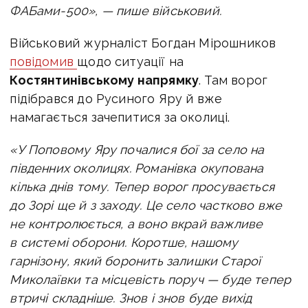
ФАБами-500», — пише військовий.
Військовий журналіст Богдан Мірошников
повідомив
щодо ситуації на
Костянтинівському напрямку
. Там во
рог
підібрався до Русиного Яру й вже
намагається зачепитися за околиці.
«У Поповому Яру почалися бої за село на
південних околицях.
Романівка окупована
кілька днів тому. Тепер ворог просувається
до Зорі ще й з заходу. Це село частково вже
не контролюється, а воно вкрай важливе
в системі оборони.
Коротше, нашому
гарнізону, який боронить залишки Старої
Миколаївки та місцевість поруч — буде тепер
втричі складніше.
Знов і знов буде вихід