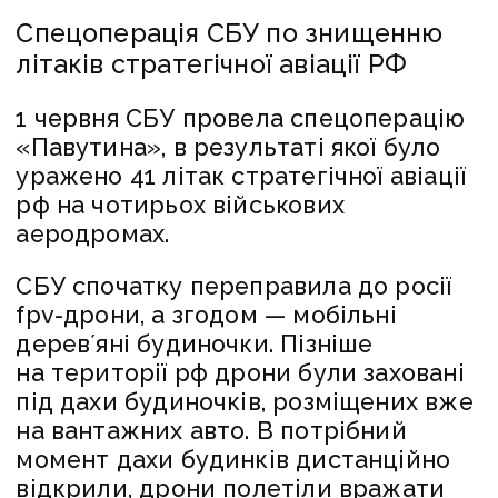
Спецоперація СБУ по знищенню
літаків стратегічної авіації РФ
1 червня СБУ провела спецоперацію
«Павутина», в результаті якої було
уражено 41 літак стратегічної авіації
рф на чотирьох військових
аеродромах.
СБУ спочатку переправила до росії
fpv-дрони, а згодом — мобільні
деревʼяні будиночки. Пізніше
на території рф дрони були заховані
під дахи будиночків, розміщених вже
на вантажних авто. В потрібний
момент дахи будинків дистанційно
відкрили, дрони полетіли вражати