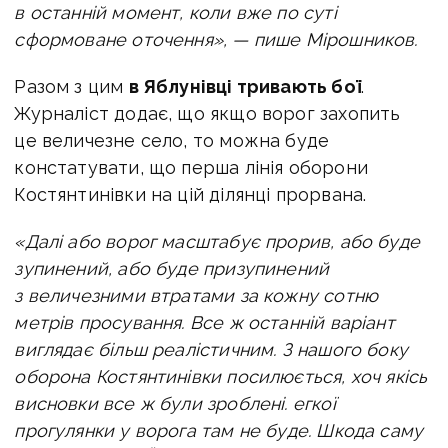
в останній момент, коли вже по суті
сформоване оточення», — пише Мірошников.
Разом з цим
в Яблунівці тривають бої
.
Журналіст додає, що я
кщо ворог захопить
це величезне село, то можна буде
констатувати, що перша лінія оборони
Костянтинівки на цій ділянці прорвана.
«Далі або ворог масштабує прорив, або буде
зупинений, або буде призупинений
з величезними втратами за кожну сотню
метрів просування.
Все ж останній варіант
виглядає більш реалістичним.
З нашого боку
оборона Костянтинівки посилюється, хоч якісь
висновки все ж були зроблені.
егкої
прогулянки у ворога там не буде.
Шкода саму