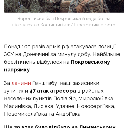
Ворог тисне біля Покровська й веде бої на
підступах до Костянтинівки/ Ілюстративне фото
Понад 100 разів армія рф атакувала позиції
ЗСУ на Донеччині за минулу добу. Найбільше
боєзіткнень відбулося на
Покровському
напрямку
.
За
даними
Генштабу,
наші захисники
зупинили
47 атак агресора
в районах
населених пунктів Попів Яр, Миролюбівка,
Малинівка, Лисівка, Удачне, Новосергіївка,
Новомиколаївка та Андріївка.
Ще
20 атак було відбито на Лиманському