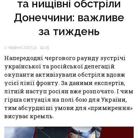
та нищівні обстріли
Донеччини: важливе
за тиждень
1 червня 2025 р., 14:15
Напередодні чергового раунду зустрічі
української та російської делегацій
окупанти активізували обстріли вдовж
усієї лінії фронту. За даними експертів,
літній наступ росіян вже розпочато. І чим
гірша ситуація на полі бою для України,
тим абсурдніші умови для «примирення»
висуває кремль.