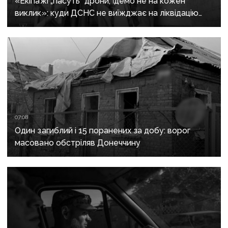
«Екіпажі „пасуть“ дрони, їдемо не на кожен
виклик»: куди ДСНС не виїжджає на ліквідацію
надзвичайних ситуацій у Краматорську
та Слов’янську
07:08
Один загиблий і 15 поранених за добу: ворог
масовано обстріляв Донеччину