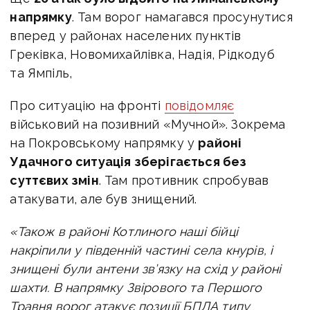
напрямку
. Там ворог намагався просунутися
вперед у районах населених пунктів
Греківка, Новомихайлівка, Надія, Рідкодуб
та Ямпіль,
Про ситуацію на фронті
повідомляє
військовий на позивний «Мучной». Зокрема
на Покровському напрямку у
районі
Удачного ситуація зберігається без
суттєвих змін
. Там противник спробував
атакувати, але був знищений.
«Також в районі Котлиного наші бійці
накріпили у південній частині села кнурів, і
знищені були антени зв’язку на схід у районі
шахти. В напрямку Звірового та Першого
Травня ворог атакує позиції БПЛА типу