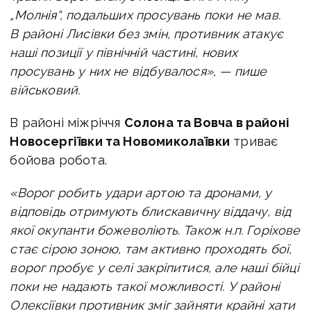
„Молнія“, подальших просувань поки не мав.
В районі Лисівки без змін, противник атакує
наші позиції у північній частині, нових
просувань у них не відбувалося», — пише
військовий.
В районі міжріччя
Солона та Вовча в районі
Новосергіївки та Новомиколаївки
триває
бойова робота.
«Ворог робить удари артою та дронами, у
відповідь отримують блискавичну віддачу, від
якої окупанти божеволіють. Також н.п. Горіхове
стає сірою зоною, там активно проходять бої,
ворог пробує у селі закріпитися, але наші бійці
поки не надають такої можливості. У районі
Олексіївки противник зміг зайняти крайні хати