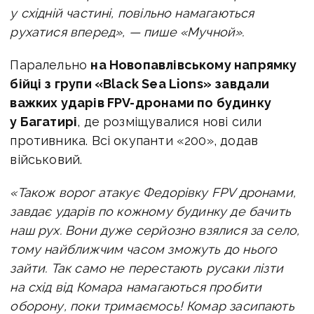
у східній частині, повільно намагаються
рухатися вперед», — пише «Мучной».
Паралельно
на Новопавлівському напрямку
бійці з групи «Black Sea Lions» завдали
важких ударів FPV-дронами по будинку
у Багатирі
, де розміщувалися нові сили
противника. Всі окупанти «200», додав
військовий.
«Також ворог атакує Федорівку FPV дронами,
завдає ударів по кожному будинку де бачить
наш рух. Вони дуже серйозно взялися за село,
тому найближчим часом зможуть до нього
зайти. Так само не перестають русаки лізти
на схід від Комара намагаються пробити
оборону, поки тримаємось! Комар засипають