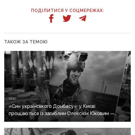
ПОДІЛИТИСЯ У СОЦМЕРЕЖАХ:
ТАКОЖ ЗА ТЕМОЮ
10:47
«Син українського Донбасу»: у Києві
прощаються із загиблим Олексієм Юковим —
пошуковцем загону «Плацдарм»