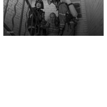
09:00
«Екіпажі „пасуть“ дрони, їдемо не на кожен
виклик»: куди ДСНС не виїжджає на ліквідацію
надзвичайних ситуацій у Краматорську
та Слов’янську
07:08
Один загиблий і 15 поранених за добу: ворог
масовано обстріляв Донеччину