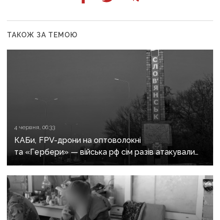
ТАКОЖ ЗА ТЕМОЮ
4 червня, 06:33
КАБи, FPV-дрони на оптоволокні
та «Гербери» — війська рф сім разів атакували
Словʼянськ