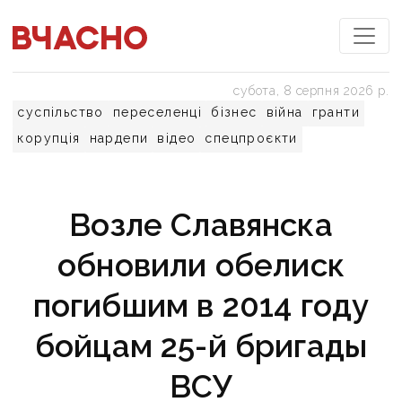
субота, 8 серпня 2026 р.
суспільство
переселенці
бізнес
війна
гранти
корупція
нардепи
відео
спецпроєкти
Возле Славянска
обновили обелиск
погибшим в 2014 году
бойцам 25-й бригады
ВСУ