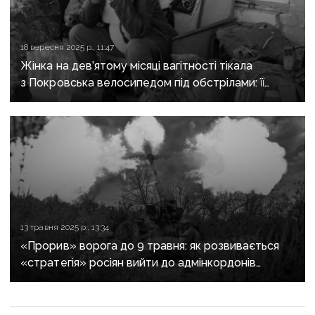
18 вересня 2025 р., 11:47
Жінка на дев’ятому місяці вагітності тікала
з Покровська велосипедом під обстрілами: її
врятували військові
13 травня 2025 р., 13:34
«Прорив» ворога до 9 травня: як розвивається
«стратегія» росіян вийти до адмінкордонів
Донеччини й Дніпропетровщини