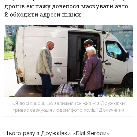
дронів екіпажу довелося маскувати авто
й обходити адреси пішки.
«Я досі в шоці, що залишились живі»: з Дружківки
триває евакуація людей/фото поліції Донеччини
Цього разу з Дружківки «Білі Янголи»