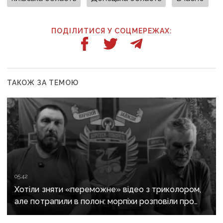
ПОДІЛИТИСЯ У СОЦМЕРЕЖАХ:
ТАКОЖ ЗА ТЕМОЮ
05:42
Хотіли зняти «переможне» відео з триколором,
але потрапили в полон: морпіхи розповіли про
провалену ІПСО росіян на Донеччині