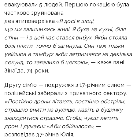
евакуювали 5 людей.
Першою локацією була
частково зруйнована
дев’ятиповерхівка.
«Я досі в шоці,
що ми залишились живі. Я була на кухні, біля
стіни — і в цей час стався вибух. Якби стояла
біля плити, точно б загинула. Син теж тільки
увійшов в тамбур: якби затримався на декілька
секунд, то завалило б цеглою»,
— каже пані
Зінаїда, 74 роки.
Другу сім'ю — подружжя з 17-річним сином —
поліцейські забирали з приватного сектору.
«Постійно дрони літають, постійно обстріли,
страшно вийти на вулицю, навіть в будинку
знаходитися страшно. Стоїш, чуєш: летить
дрон, і думаєш: «Аби обійшлося»,
—
розповідає 37-річна Юлія.