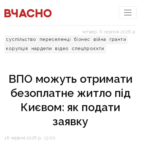
четвер, 6 серпня 2026 р.
суспільство
переселенці
бізнес
війна
гранти
корупція
нардепи
відео
спецпроєкти
ВПО можуть отримати
безоплатне житло під
Києвом: як подати
заявку
16 червня 2026 р., 13:00