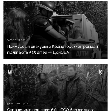
5 серпня, 14:10
Примусовій евакуації з Краматорської громади
підлягають 525 дітей — ДонОВА
5 серпня, 14:00
Спрацювали пошепки: бійці ССО без жодного