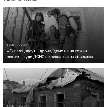
8 серпня, 09:00
«Екіпажі „пасуть“ дрони, їдемо не на кожен
виклик»: куди ДСНС не виїжджає на ліквідацію
надзвичайних ситуацій у Краматорську
та Слов’янську
8 серпня, 07:08