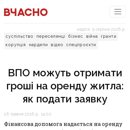
неділя, 9 серпня 2026 р.
суспільство
переселенці
бізнес
війна
гранти
корупція
нардепи
відео
спецпроєкти
ВПО можуть отримати
гроші на оренду житла:
як подати заявку
26 травня 2026 р., 14:00
Фінансова допомога надається на оренду