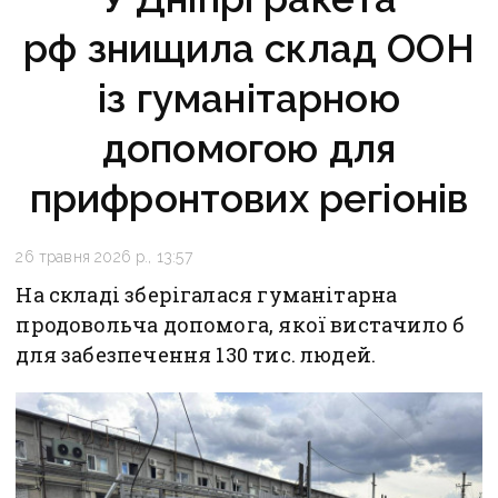
рф знищила склад ООН
із гуманітарною
допомогою для
прифронтових регіонів
26 травня 2026 р., 13:57
На складі зберігалася гуманітарна
продовольча допомога, якої вистачило б
для забезпечення 130 тис. людей.