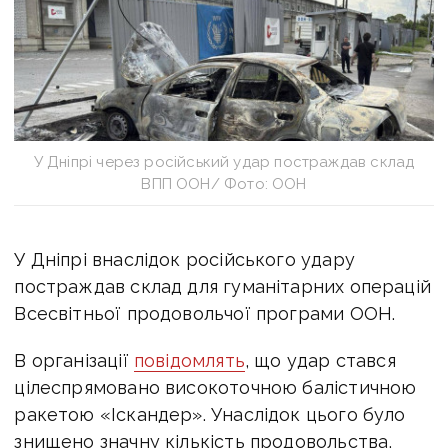
У Дніпрі через російський удар постраждав склад
ВПП ООН/ Фото: ООН
У Дніпрі внаслідок російського удару
постраждав склад для гуманітарних операцій
Всесвітньої продовольчої програми ООН.
В організації
повідомлять
, що удар стався
цілеспрямовано високоточною балістичною
ракетою «Іскандер». Унаслідок цього було
знищено значну кількість продовольства,