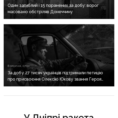
Один загиблий і 15 поранених за добу: ворог
масовано обстріляв Донеччину
8 серпня, 07:00
За добу 27 тисяч українців підтримали петицію
про присвоєння Олексію Юкову звання Героя
України посмертно
У Дніпрі ракета