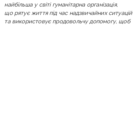
найбільша у світі гуманітарна організація,
що рятує життя під час надзвичайних ситуацій
та використовує продовольчу допомогу, щоб
допомогти громадам відновитися після
конфліктів, катастроф і наслідків зміни клімату.
ЧИТАЙТЕ ТАКОЖ:
Місце, в якому жили
спогади: рф знищила у Краматорську
ресторан з 60-річною історією