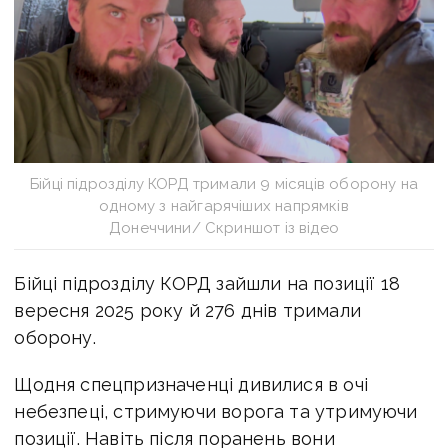
Бійці підрозділу КОРД тримали 9 місяців оборону на
одному з найгарячіших напрямків
Донеччини/ Скриншот із відео
Бійці підрозділу КОРД зайшли на позиції 18
вересня 2025 року й 276 днів тримали
оборону.
Щодня спецпризначенці дивилися в очі
небезпеці, стримуючи ворога та утримуючи
позиції. Навіть після поранень вони