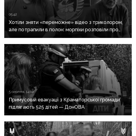
05:42
Хотіли зняти «переможне» відео з триколором,
але потрапили в полон: морпіхи розповіли про
провалену ІПСО росіян на Донеччині
5 серпня, 14:10
Примусовій евакуації з Краматорської громади
підлягають 525 дітей — ДонОВА