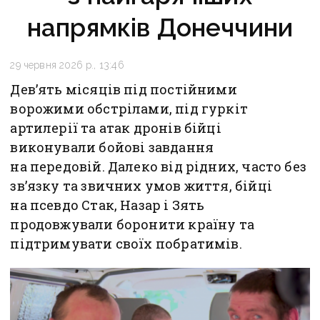
напрямків Донеччини
29 червня 2026 р., 13:46
Дев’ять місяців під постійними
ворожими обстрілами, під гуркіт
артилерії та атак дронів бійці
виконували бойові завдання
на передовій. Далеко від рідних, часто без
зв’язку та звичних умов життя, бійці
на псевдо Стак, Назар і Зять
продовжували боронити країну та
підтримувати своїх побратимів.