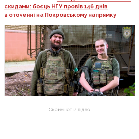
скидами: боєць НГУ провів 146 днів
в оточенні на Покровському напрямку
Скриншот із відео
Найскладніше, як розповідають бійці, було
виходити з позицій, оскільки у групі був