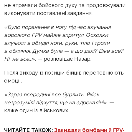
не втрачали бойового духу та продовжували
виконувати поставлені завдання.
«Було поранення в ногу під час влучання
ворожого FPV майже впритул. Осколки
влучили в обидві ноги, руки, тіло і трохи
в обличчя. Думка була — а що далі? Вже все?
Ні, не все…»,
— розповідає Назар.
Після виходу із позицій бійців переповнюють
емоції.
«Зараз всередині все бурлить. Якісь
незрозумілі відчуття, ще на адреналіні»,
—
каже один із військових.
ЧИТАЙТЕ ТАКОЖ:
Закидали бомбами й FPV-