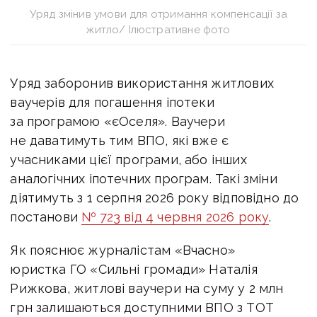
Уряд змінив умови для отримання компенсації за
житло/ Ілюстративне фото
Уряд заборонив використання житлових
ваучерів для погашення іпотеки
за програмою «єОселя». Ваучери
не даватимуть тим ВПО, які вже є
учасниками цієї програми, або інших
аналогічних іпотечних програм. Такі зміни
діятимуть з 1 серпня 2026 року відповідно до
постанови
№ 723 від 4 червня 2026 року
.
Як пояснює журналістам «Вчасно»
юристка ГО «Сильні громади» Наталія
Рижкова,
житлові ваучери на суму
у 2 млн
грн залишаються доступними ВПО з ТОТ