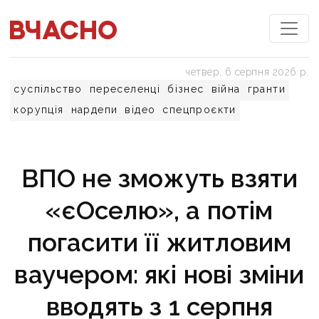
четвер, 6 серпня 2026 р.
суспільство
переселенці
бізнес
війна
гранти
корупція
нардепи
відео
спецпроєкти
ВПО не зможуть взяти
«єОселю», а потім
погасити її житловим
ваучером: які нові зміни
вводять з 1 серпня