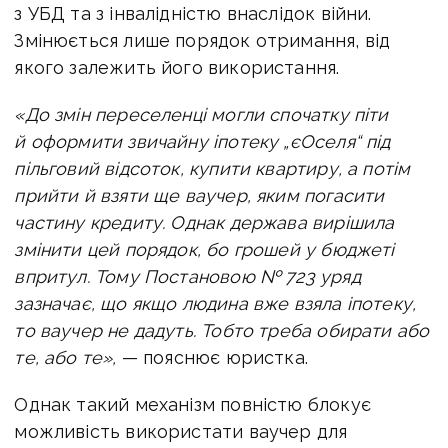
з УБД та з інвалідністю внаслідок війни.
Змінюється лише порядок отримання, від
якого залежить його використання.
«До змін переселенці могли спочатку піти
й оформити звичайну іпотеку „єОселя“ під
пільговий відсоток, купити квартиру, а потім
прийти й взяти ще ваучер, яким погасити
частину кредиту. Однак держава вирішила
змінити цей порядок, бо грошей у бюджеті
впритул. Тому Постановою № 723 уряд
зазначає, що якщо людина вже взяла іпотеку,
то ваучер не дадуть. Тобто треба обирати або
те, або те»,
— пояснює юристка.
Однак такий механізм повністю блокує
можливість використати ваучер для